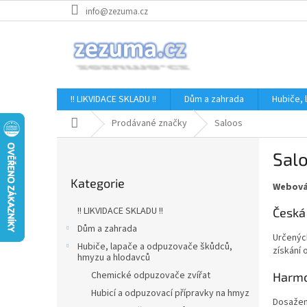
Přejít
info@zezuma.cz
na
obsah
!! LIKVIDACE SKLADU !!
Dům a zahrada
Hubiče,
Domů
Prodávané značky
Saloos
P
Sal
o
Přeskočit
s
Kategorie
kategorie
Webová
t
r
!! LIKVIDACE SKLADU !!
Česká
a
Dům a zahrada
n
Určených
Hubiče, lapače a odpuzovače škůdců,
n
získání 
hmyzu a hlodavců
í
Chemické odpuzovače zvířat
Harmon
p
Hubicí a odpuzovací přípravky na hmyz
a
Dosažení