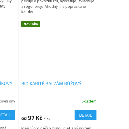
 Vysoký
pečuje o pokožku rtů, hydratuje, zvláčňuje
hty.
a regeneruje. Vhodný i na popraskané
koutky
Novinka
ÍKOVÝ
BIO KARITÉ BALZÁM RŮŽOVÝ
covní dny
Skladem
DETAIL
DETAIL
97 Kč
od
/ ks
inně
Ideální pro péči o zralou pleť s výskytem