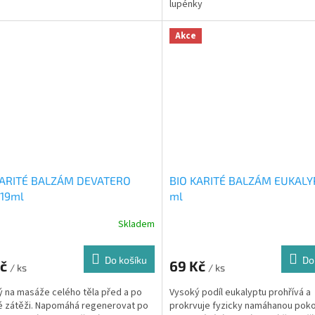
lupénky
Akce
KARITÉ BALZÁM DEVATERO
BIO KARITÉ BALZÁM EUKALY
 19ml
ml
Skladem
Do košíku
Do
Kč
69 Kč
/ ks
/ ks
 na masáže celého těla před a po
Vysoký podíl eukalyptu prohřívá a
é zátěži. Napomáhá regenerovat po
prokrvuje fyzicky namáhanou pok