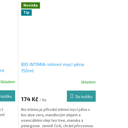
Novinka
Tip
O
BIO INTIMIA-intimní mycí pěna
ml
150ml
Skladem
Skladem
 košíku
Do košíku
174 Kč
/ ks
j s
Bio Intimia je přírodní intimní mycí pěna s
vní
bio aloe vera, mandlovým olejem a
esenciálními oleji tea tree, manuka a
pelargonie. Jemně čistí, chrání přirozenou