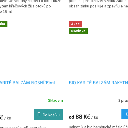
bnově. Je vhodný na péči o okolí kůže
pomáhá předcházet vzniku záděr.
ytem křečových žil a otoků po
obsah zinku posiluje a zpevňuje ne
e 19 ml
nka
Akce
Novinka
KARITÉ BALZÁM NOSNÍ 19ml
BIO KARITÉ BALZÁM RAKYTN
Skladem
3 pra
Do košíku
88 Kč
Kč
od
/ ks
/ ks
Rakytník a bio bambucké máslo úč