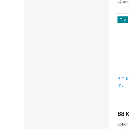
výrone
Tip
BIO 
ml
88 
Dokon