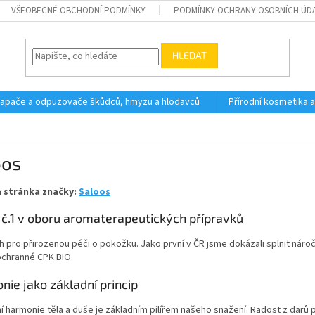
VŠEOBECNÉ OBCHODNÍ PODMÍNKY
PODMÍNKY OCHRANY OSOBNÍCH ÚD
HLEDAT
 lapače a odpuzovače škůdců, hmyzu a hlodavců
Přírodní kosmetika 
oos
 stránka značky:
Saloos
 č.1 v oboru aromaterapeutických přípravků
 pro přirozenou péči o pokožku. Jako první v ČR jsme dokázali splnit nároč
ochranné CPK BIO.
ie jako základní princip
 harmonie těla a duše je základním pilířem našeho snažení. Radost z darů pří