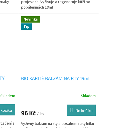
íznaky
projevech. Vyživuje a regeneruje kůži po
popáleninách 19ml
Novinka
Tip
TY
BIO KARITÉ BALZÁM NA RTY 19ml
Skladem
Skladem
 košíku
Do košíku
96 Kč
/ ks
tlačení a
Výživný balzám na rty s obsahem rakytníku