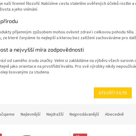
e naší firemní filozofií. Nabízíme cestu staletími ověřených účinků rostlin
ivota a jeho vnímání.
 přírodu
dukty příjemným způsobem mohou ovlivnit zdraví i celkovou pohodu těla. Z
, ze které čerpáme to nejlepší a kterou bez zatížení zachováváme pro dal
vost a nejvyšší míra zodpovědnosti
ází od samého zrodu značky. Velmi si zakládáme na výběru všech surovin 
tejně jako orientace na prvotřídní kvalitu. Pro své výrobky nikdy nepoužív
oleji lisovanými za studena.
OTEVŘÍT FILTR
učujeme
Nejlevnější
Nejdražší
Nejprodávanější
Abecedně