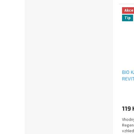
Akce
Tip
BIO 
REVI
119
Vhodný
Regene
vzhled