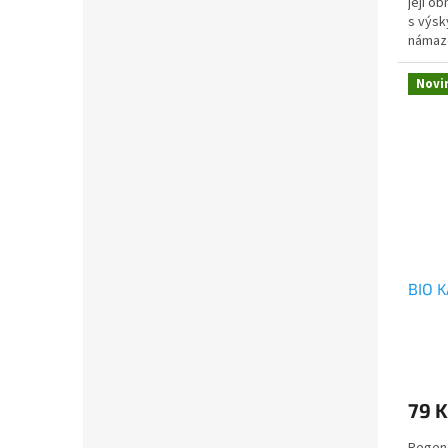
její o
s výsk
námaz
Novi
BIO 
79 