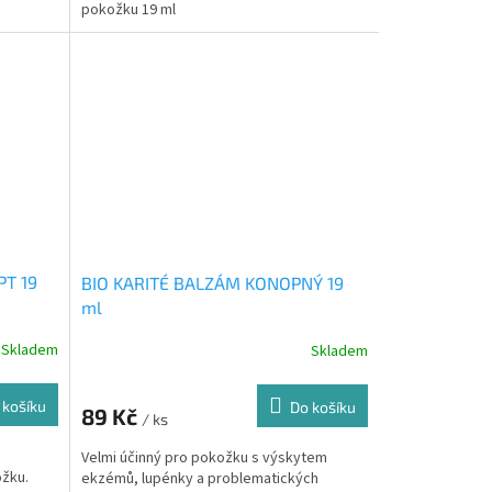
pokožku 19 ml
PT 19
BIO KARITÉ BALZÁM KONOPNÝ 19
ml
Skladem
Skladem
 košíku
Do košíku
89 Kč
/ ks
Velmi účinný pro pokožku s výskytem
ožku.
ekzémů, lupénky a problematických