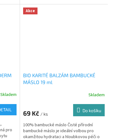
mikroflóru a...
Akce
KDERM
BIO KARITÉ BALZÁM BAMBUCKÉ
MÁSLO 19 ml
Skladem
Skladem
DETAIL
Do košíku
69 Kč
/ ks
,
100% bambucké máslo Čisté přírodní
dná pro
bambucké máslo je ideální volbou pro
kytu
okamžitou hydrataci a hloubkovou péči o