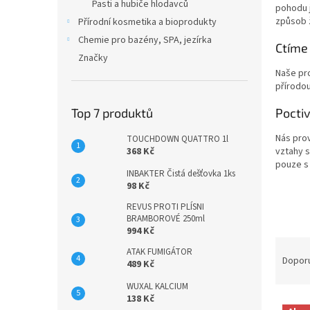
n
Pasti a hubiče hlodavců
pohodu j
e
způsob ž
Přírodní kosmetika a bioprodukty
l
Chemie pro bazény, SPA, jezírka
Ctíme
Značky
Naše pro
přírodou
Pocti
Top 7 produktů
Nás prov
TOUCHDOWN QUATTRO 1l
vztahy s
368 Kč
pouze s 
INBAKTER Čistá dešťovka 1ks
98 Kč
REVUS PROTI PLÍSNI
BRAMBOROVÉ 250ml
994 Kč
Ř
ATAK FUMIGÁTOR
a
Dopor
489 Kč
z
WUXAL KALCIUM
e
138 Kč
V
n