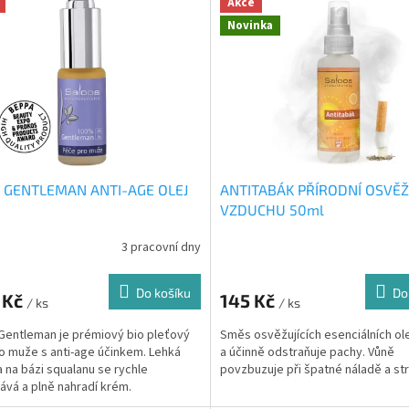
Akce
Novinka
 GENTLEMAN ANTI-AGE OLEJ
ANTITABÁK PŘÍRODNÍ OSVĚ
VZDUCHU 50ml
3 pracovní dny
Do košíku
Do
 Kč
145 Kč
/ ks
/ ks
entleman je prémiový bio pleťový
Směs osvěžujících esenciálních ole
ro muže s anti-age účinkem. Lehká
a účinně odstraňuje pachy. Vůně
a na bázi squalanu se rychle
povzbuzuje při špatné náladě a st
ává a plně nahradí krém.
vaná látka LIFE...