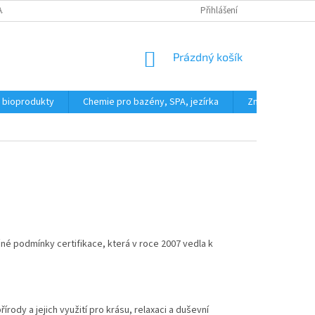
AJŮ
REKLAMAČNÍ ŘÁD
FORMULÁŘ PRO ODSTOUPENÍ OD KUPNÍ SML
Přihlášení
NÁKUPNÍ
Prázdný košík
KOŠÍK
a bioprodukty
Chemie pro bazény, SPA, jezírka
Značky
né podmínky certifikace, která v roce 2007 vedla k
rody a jejich využití pro krásu, relaxaci a duševní