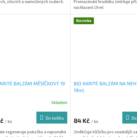
ch, otocích a namožených svalech.
Promazávání hrudníku zmírňuje př
nachlazení 19 ml
Novinka
KARITÉ BALZÁM MĚSÍČKOVÝ 19
BIO KARITÉ BALZÁM NA NEH
19ml
Skladem
Do košíku
Do
Kč
84 Kč
/ ks
/ ks
ale regeneruje pokožku a napomáhá
Změkčuje kůžičku pro snadnější za