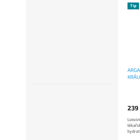
Tip
ARGA
KRÁL
20ml
239
Luxusn
lékařs
hydrat