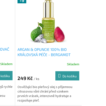
Tip
ŽOVAČ
ARGAN & OPUNCIE 100% BIO
KRÁLOVSKÁ PÉČE - BERGAMOT
20ml
Skladem
Skladem
 košíku
Do košíku
249 Kč
/ ks
jů rychle
Osvěžující bio pleťový olej s příjemnou
citrusovou vůní chrání před vznikem
resu
prvních vrásek, intenzivně hydratuje a
rozjasňuje pleť.