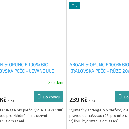
Tip
N & OPUNCIE 100% BIO
ARGAN & OPUNCIE 100% BI
OVSKÁ PÉČE - LEVANDULE
KRÁLOVSKÁ PÉČE - RŮŽE 20
Skladem
Do košíku
Do
 Kč
239 Kč
/ ks
/ ks
í anti-age bio pleťový olej s levandulí
Výjimečný anti-age bio pleťový ole
kou pro zklidnění, intnezivní
pravou damašskou růží pro intenzi
aci a omlazení.
výživu, hydrataci a omlazení.