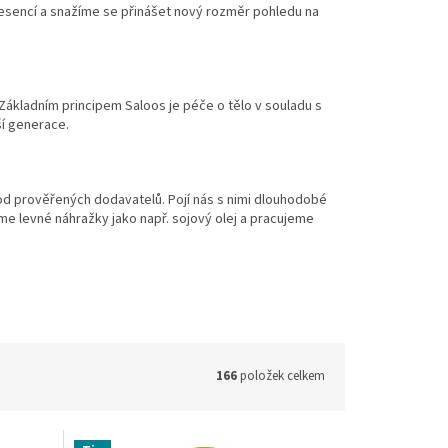
 a esencí a snažíme se přinášet nový rozměr pohledu na
ákladním principem Saloos je péče o tělo v souladu s
ší generace.
od prověřených dodavatelů. Pojí nás s nimi dlouhodobé
áme levné náhražky jako např. sojový olej a pracujeme
166
položek celkem