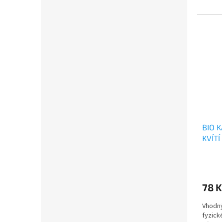
BIO 
KVÍTÍ
78 
Vhodný
fyzick