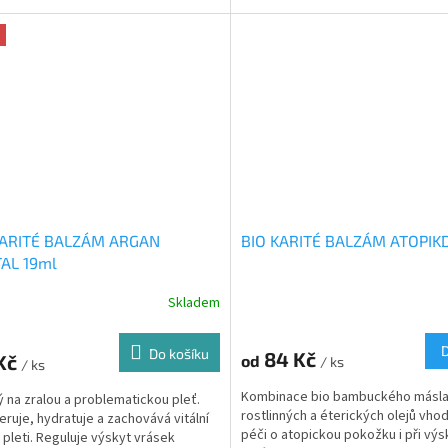
KARITÉ BALZÁM ARGAN
BIO KARITÉ BALZÁM ATOPI
TAL 19ml
Skladem
Do košíku
84 Kč
 Kč
od
/ ks
/ ks
Kombinace bio bambuckého másla
 na zralou a problematickou pleť.
rostlinných a éterických olejů vho
ruje, hydratuje a zachovává vitální
péči o atopickou pokožku i při výs
 pleti. Reguluje výskyt vrásek