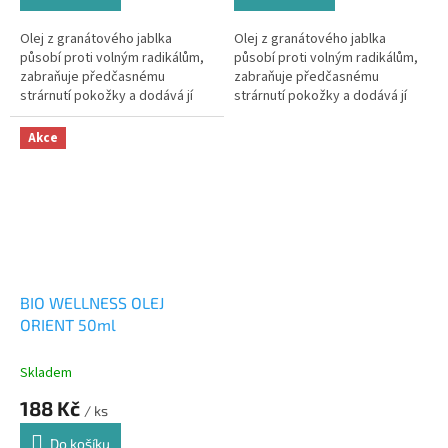
Olej z granátového jablka
Olej z granátového jablka
působí proti volným radikálům,
působí proti volným radikálům,
zabraňuje předčasnému
zabraňuje předčasnému
strárnutí pokožky a dodává jí
strárnutí pokožky a dodává jí
krásný vzhled
krásný vzhled
Akce
BIO WELLNESS OLEJ
ORIENT 50ml
Skladem
188 Kč
/ ks
Do košíku