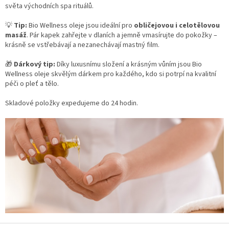
i
světa východních spa rituálů.
s
u
💡
Tip:
Bio Wellness oleje jsou ideální pro
obličejovou i celotělovou
masáž
. Pár kapek zahřejte v dlaních a jemně vmasírujte do pokožky –
krásně se vstřebávají a nezanechávají mastný film.
🎁
Dárkový tip:
Díky luxusnímu složení a krásným vůním jsou Bio
Wellness oleje skvělým dárkem pro každého, kdo si potrpí na kvalitní
péči o pleť a tělo.
Skladové položky expedujeme do 24 hodin.
Z