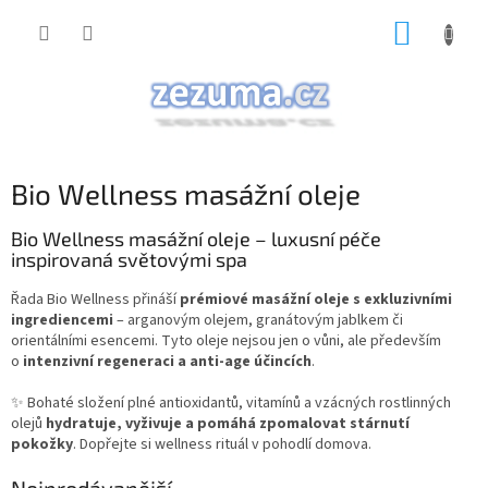
Přejít
NÁKUP
na
obsah
KOŠÍK
Bio Wellness masážní oleje
Bio Wellness masážní oleje – luxusní péče
inspirovaná světovými spa
Řada Bio Wellness přináší
prémiové masážní oleje s exkluzivními
ingrediencemi
– arganovým olejem, granátovým jablkem či
orientálními esencemi. Tyto oleje nejsou jen o vůni, ale především
o
intenzivní regeneraci a anti-age účincích
.
✨ Bohaté složení plné antioxidantů, vitamínů a vzácných rostlinných
olejů
hydratuje, vyživuje a pomáhá zpomalovat stárnutí
pokožky
. Dopřejte si wellness rituál v pohodlí domova.