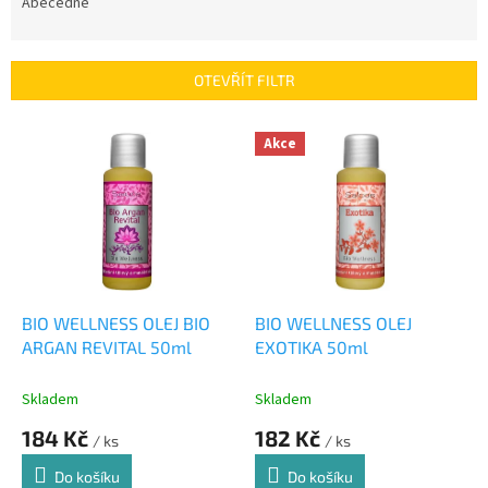
e
Abecedně
n
í
p
OTEVŘÍT FILTR
r
o
V
Akce
d
ý
u
p
k
i
t
s
ů
p
r
o
d
BIO WELLNESS OLEJ BIO
BIO WELLNESS OLEJ
u
ARGAN REVITAL 50ml
EXOTIKA 50ml
k
t
Skladem
Skladem
ů
184 Kč
182 Kč
/ ks
/ ks
Do košíku
Do košíku