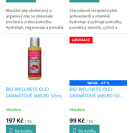
Masážní olej obohacený o
Starodávná receptura plná
arganový olej se dokonale
antioxidantů a vitamínů
postará o zralou pokožku.
hydratuje a vyživuje pokožku,
Hydratuje, regeneruje a pomáhá
pomáhá ji zpevnit, vyživit a
zpomalovat stárnutí
exoticky ji provoní
LIKVIDACE
187 Kč
–47 %
BIO WELLNESS OLEJ
BIO WELLNESS OLEJ
GRANÁTOVÉ JABLKO 50ml
GRANÁTOVÉ JABLKO 50ml
LIKVIDACE
Skladem
Skladem
197 Kč
99 Kč
/ ks
/ ks
Do košíku
Do košíku