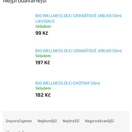
Nejprodávanější
BIO WELLNESS OLEJ GRANÁTOVÉ JABLKO 50ml
LIKVIDACE
Skladem
99 Kč
BIO WELLNESS OLEJ GRANÁTOVÉ JABLKO 50ml
Skladem
197 Kč
BIO WELLNESS OLEJ EXOTIKA 50ml
Skladem
182 Kč
Ř
a
Doporučujeme
Nejlevnější
Nejdražší
Nejprodávanější
z