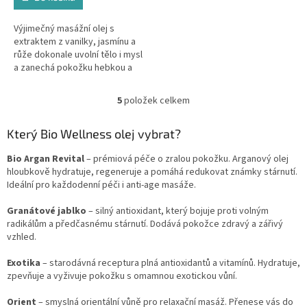
Výjimečný masážní olej s
extraktem z vanilky, jasmínu a
růže dokonale uvolní tělo i mysl
a zanechá pokožku hebkou a
vláčnou
5
položek celkem
O
v
l
Který Bio Wellness olej vybrat?
á
d
Bio Argan Revital
– prémiová péče o zralou pokožku. Arganový olej
a
hloubkově hydratuje, regeneruje a pomáhá redukovat známky stárnutí.
c
Ideální pro každodenní péči i anti-age masáže.
í
p
Granátové jablko
– silný antioxidant, který bojuje proti volným
r
radikálům a předčasnému stárnutí. Dodává pokožce zdravý a zářivý
v
vzhled.
k
y
Exotika
– starodávná receptura plná antioxidantů a vitamínů. Hydratuje,
v
zpevňuje a vyživuje pokožku s omamnou exotickou vůní.
ý
p
Orient
– smyslná orientální vůně pro relaxační masáž. Přenese vás do