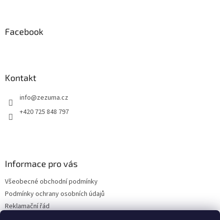
á
p
a
Facebook
t
í
Kontakt
info
@
zezuma.cz
+420 725 848 797
Informace pro vás
Všeobecné obchodní podmínky
Podmínky ochrany osobních údajů
Reklamační řád
Formulář pro odstoupení od kupní smlouvy