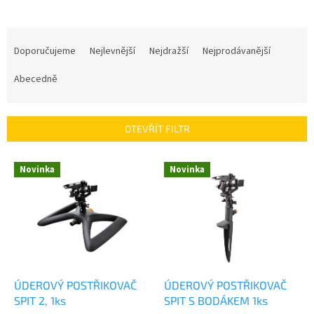
Ř
a
Doporučujeme
Nejlevnější
Nejdražší
Nejprodávanější
z
e
Abecedně
n
í
p
OTEVŘÍT FILTR
r
o
V
Novinka
Novinka
d
ý
u
p
k
i
t
s
ů
p
r
o
d
ÚDEROVÝ POSTŘIKOVAČ
ÚDEROVÝ POSTŘIKOVAČ
u
SPIT 2, 1ks
SPIT S BODÁKEM 1ks