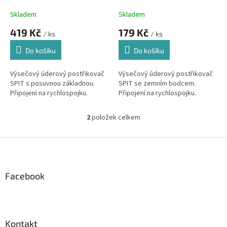
k
t
Skladem
Skladem
ů
419 Kč
179 Kč
/ ks
/ ks
Do košíku
Do košíku
Výsečový úderový postřikovač
Výsečový úderový postřikovač
SPIT s posuvnou základnou.
SPIT se zemním bodcem.
Připojení na rychlospojku.
Připojení na rychlospojku.
2
položek celkem
O
v
l
Z
á
á
d
p
a
a
Facebook
c
t
í
í
p
r
v
Kontakt