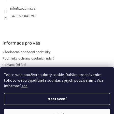
k
y
info
@
zezuma.cz
v
ý
+420 725 848 797
p
i
s
u
Informace pro vás
Všeobecné obchodní podmínky
Podmínky ochrany osobních údajů
Reklamační řád
Formulář pro odstoupení od kupní smlouvy
Tento web používá soubory cookie. Dalším procházením
Napište nám
tohoto webu vyjadřujete souhlas s jejich používáním.. Více
informací
zde
.
Nastavení
Vytvořil Shoptet