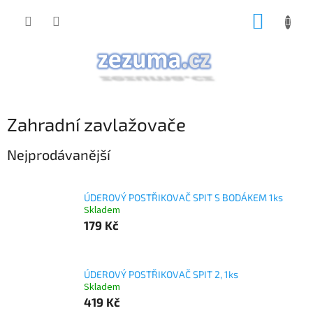
Přejít
NÁKUP
na
obsah
KOŠÍK
Zahradní zavlažovače
Nejprodávanější
ÚDEROVÝ POSTŘIKOVAČ SPIT S BODÁKEM 1ks
Skladem
179 Kč
ÚDEROVÝ POSTŘIKOVAČ SPIT 2, 1ks
Skladem
419 Kč