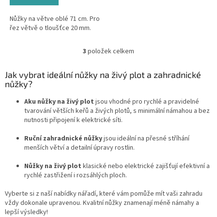
Nůžky na větve oblé 71 cm. Pro
řez větvě o tloušťce 20 mm.
3
položek celkem
O
v
l
Jak vybrat ideální nůžky na živý plot a zahradnické
á
nůžky?
d
a
Aku nůžky na živý plot
jsou vhodné pro rychlé a pravidelné
c
tvarování větších keřů a živých plotů, s minimální námahou a bez
í
nutnosti připojení k elektrické síti.
p
r
Ruční zahradnické nůžky
jsou ideální na přesné stříhání
v
menších větví a detailní úpravy rostlin.
k
y
Nůžky na živý plot
klasické nebo elektrické zajišťují efektivní a
v
rychlé zastřižení i rozsáhlých ploch.
ý
p
Vyberte si z naší nabídky nářadí, které vám pomůže mít vaši zahradu
i
vždy dokonale upravenou. Kvalitní nůžky znamenají méně námahy a
s
lepší výsledky!