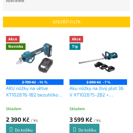
e
Abecedně
n
í
p
OTEVŘÍT FILTR
r
o
V
Akce
Akce
d
ý
u
Novinka
Tip
p
k
i
t
s
ů
p
r
o
2 799 Kč
–14 %
3 890 Kč
–7 %
d
AKU nůžky na větve
Aku nůžky na živý plot 36
u
XT102876-1B2 bezuhlíkové
V XT102875-2B2 +
k
18V baterie
2baterie 2.0 Ah +
t
2.0Ah+nabíječka 2,4A
nabíječka 3.5 A
Skladem
Skladem
ů
2 390 Kč
3 599 Kč
/ ks
/ ks
Do košíku
Do košíku