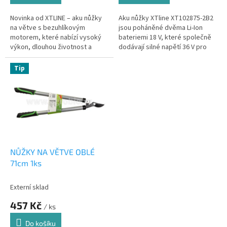
Novinka od XTLINE – aku nůžky
Aku nůžky XTline XT102875-2B2
na větve s bezuhlíkovým
jsou poháněné dvěma Li-Ion
motorem, které nabízí vysoký
bateriemi 18 V, které společně
výkon, dlouhou životnost a
dodávají silné napětí 36 V pro
minimální údržbu. Tyto nůžky
efektivní a rychlé stříhání větví.
jsou ideální pro stříhání větví o...
Díky robustní a ostré...
Tip
NŮŽKY NA VĚTVE OBLÉ
71cm 1ks
Externí sklad
457 Kč
/ ks
Do košíku