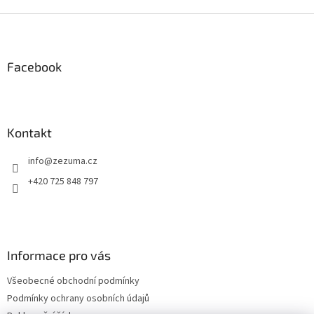
u
Z
á
p
a
Facebook
t
í
Kontakt
info
@
zezuma.cz
+420 725 848 797
Informace pro vás
Všeobecné obchodní podmínky
Podmínky ochrany osobních údajů