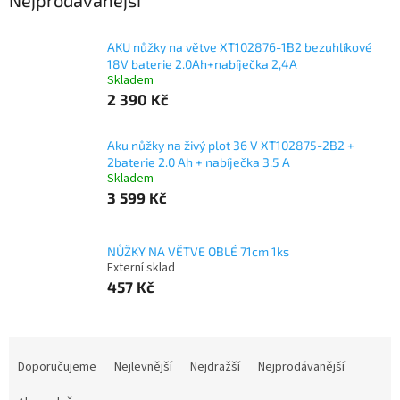
Nejprodávanější
AKU nůžky na větve XT102876-1B2 bezuhlíkové
18V baterie 2.0Ah+nabíječka 2,4A
Skladem
2 390 Kč
Aku nůžky na živý plot 36 V XT102875-2B2 +
2baterie 2.0 Ah + nabíječka 3.5 A
Skladem
3 599 Kč
NŮŽKY NA VĚTVE OBLÉ 71cm 1ks
Externí sklad
457 Kč
Ř
a
Doporučujeme
Nejlevnější
Nejdražší
Nejprodávanější
z