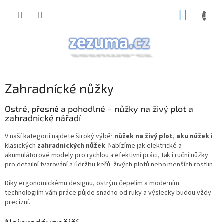
Přejít
NÁKUP
na
obsah
KOŠÍK
Zahradnícké nůžky
Ostré, přesné a pohodlné – nůžky na živý plot a
zahradnické nářadí
V naší kategorii najdete široký výběr
nůžek na živý plot
,
aku nůžek
i
klasických
zahradnických nůžek
. Nabízíme jak elektrické a
akumulátorové modely pro rychlou a efektivní práci, tak i ruční nůžky
pro detailní tvarování a údržbu keřů, živých plotů nebo menších rostlin.
Díky ergonomickému designu, ostrým čepelím a moderním
technologiím vám práce půjde snadno od ruky a výsledky budou vždy
precizní.