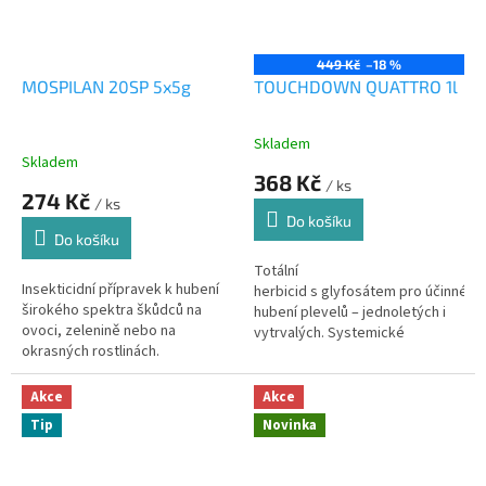
449 Kč
–18 %
MOSPILAN 20SP 5x5g
TOUCHDOWN QUATTRO 1l
Skladem
Průměrné
Skladem
hodnocení
368 Kč
/ ks
produktu
274 Kč
/ ks
je
Do košíku
3,8
Do košíku
z
5
Totální
Insekticidní přípravek k hubení
hvězdiček.
herbicid s glyfosátem pro účinné
širokého spektra škůdců na
hubení plevelů – jednoletých i
ovoci, zelenině nebo na
vytrvalých. Systemické
okrasných rostlinách.
působení ničí rostliny i s...
Akce
Akce
Tip
Novinka