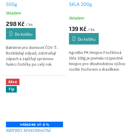
500g
SKLA 200g
Skladem
Průměrné
Skladem
hodnocení
298 Kč
/ ks
produktu
139 Kč
/ ks
je
Do košíku
5,0
Do košíku
z
5
Bakterie pro domovní ČOV 🚿.
AgroBio PK Hnojivo Fosfátová
hvězdiček.
Rozkládají odpad, odstraňují
Skla 200g je pomalu rozpustné
zápach a zajišťují správnou
hnojivo pro dlouhodobou výživu
funkci čističky po celý rok.
rostlin fosforem a draslíkem.
Vhodné pro trvalky, mobilní
zeleň a zelené střechy.
Akce
Tip
od
až
243 Kč
–6 %
INPORO MYKORHIZNÍ