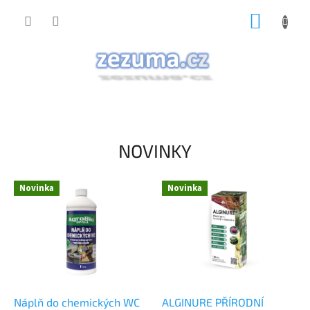
Přejít
NÁKUP
na
obsah
KOŠÍK
NOVINKY
Novinka
Novinka
Náplň do chemických WC
ALGINURE PŘÍRODNÍ