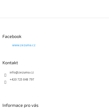
hvězdiček.
produktu
je
5
z
Z
5
á
hvězdiček.
p
a
Facebook
t
www.zezuma.cz
í
Kontakt
info
@
zezuma.cz
+420 725 848 797
Informace pro vás