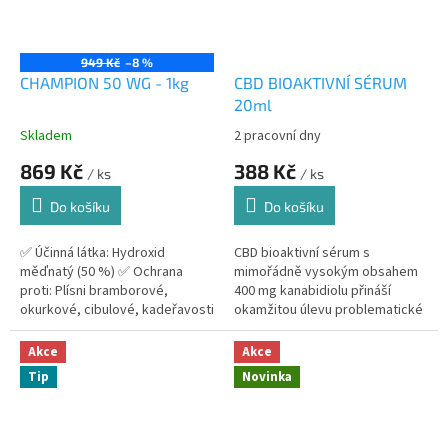
949 Kč
–8 %
CHAMPION 50 WG - 1kg
CBD BIOAKTIVNÍ SÉRUM
20ml
Skladem
2 pracovní dny
Průměrné
Průměrné
hodnocení
hodnocení
869 Kč
388 Kč
/ ks
/ ks
produktu
produktu
je
je
Do košíku
Do košíku
3,6
5,0
z
z
5
5
✅ Účinná látka: Hydroxid
CBD bioaktivní sérum s
hvězdiček.
hvězdiček.
měďnatý (50 %) ✅ Ochrana
mimořádně vysokým obsahem
proti: Plísni bramborové,
400 mg kanabidiolu přináší
okurkové, cibulové, kadeřavosti
okamžitou úlevu problematické
listů, bakteriálním spálám,
pleti. Zklidňuje ekzémy, akné i
nekrózám a dalším chorobám...
lupénku, zmírňuje svědění a
Akce
Akce
intenzivně...
Tip
Novinka