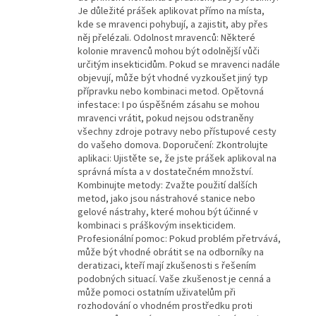
Je důležité prášek aplikovat přímo na místa,
kde se mravenci pohybují, a zajistit, aby přes
něj přelézali. Odolnost mravenců: Některé
kolonie mravenců mohou být odolnější vůči
určitým insekticidům. Pokud se mravenci nadále
objevují, může být vhodné vyzkoušet jiný typ
přípravku nebo kombinaci metod. Opětovná
infestace: I po úspěšném zásahu se mohou
mravenci vrátit, pokud nejsou odstraněny
všechny zdroje potravy nebo přístupové cesty
do vašeho domova. Doporučení: Zkontrolujte
aplikaci: Ujistěte se, že jste prášek aplikoval na
správná místa a v dostatečném množství.
Kombinujte metody: Zvažte použití dalších
metod, jako jsou nástrahové stanice nebo
gelové nástrahy, které mohou být účinné v
kombinaci s práškovým insekticidem.
Profesionální pomoc: Pokud problém přetrvává,
může být vhodné obrátit se na odborníky na
deratizaci, kteří mají zkušenosti s řešením
podobných situací. Vaše zkušenost je cenná a
může pomoci ostatním uživatelům při
rozhodování o vhodném prostředku proti