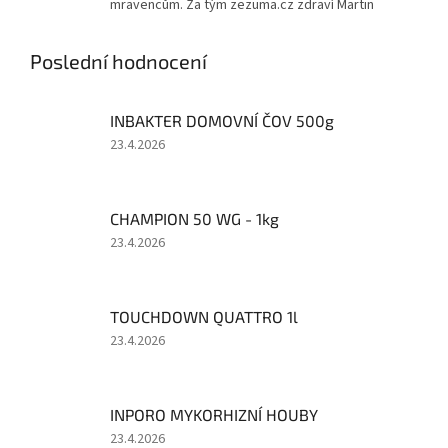
mravencům. Za tým zezuma.cz zdraví Martin
Poslední hodnocení
INBAKTER DOMOVNÍ ČOV 500g
Hodnocení
23.4.2026
produktu
je
5
CHAMPION 50 WG - 1kg
z
5
Hodnocení
23.4.2026
hvězdiček.
produktu
je
5
TOUCHDOWN QUATTRO 1l
z
5
Hodnocení
23.4.2026
hvězdiček.
produktu
je
5
INPORO MYKORHIZNÍ HOUBY
z
5
Hodnocení
23.4.2026