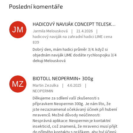
Poslední komentáře
HADICOVÝ NAVIJÁK CONCEPT TELESKOPICKÝ, LIME 1ks
JM
Jarmila Melousková
|
21.4.2026
|
hadicový naviják na zahradní hadici LIME cena
839
Dobrý den, mám hadici průměr 3/4. když si
objednám naviják LIME dodáte rychlospojku 3/4
dekuji Melousková
BIOTOLL NEOPERMIN+ 300g
MZ
Martin Zezulka
|
4.6.2025
|
NEOPERMIN
Děkujeme za sdílení vaší zkušenosti s
přípravkem Neopermin 300g. Je nám líto, že
jste nezaznamenal očekávaný účinek při hubení
mravenců. Možné důvody neúčinnosti:
Nesprávná aplikace: Neopermin je kontaktní
insekticid, což znamená, že mravenci musí přijít
do přímého kontaktu s práškem, aby byl účinný.