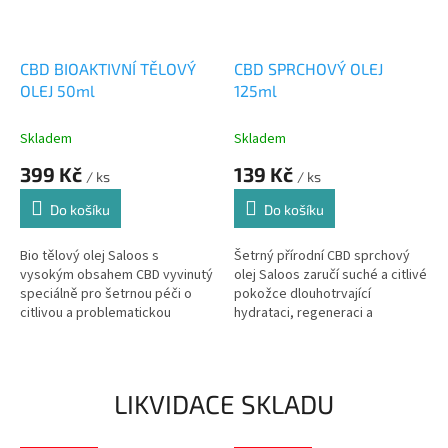
CBD BIOAKTIVNÍ TĚLOVÝ
CBD SPRCHOVÝ OLEJ
OLEJ 50ml
125ml
Skladem
Skladem
399 Kč
139 Kč
/ ks
/ ks
Do košíku
Do košíku
Bio tělový olej Saloos s
Šetrný přírodní CBD sprchový
vysokým obsahem CBD vyvinutý
olej Saloos zaručí suché a citlivé
speciálně pro šetrnou péči o
pokožce dlouhotrvající
citlivou a problematickou
hydrataci, regeneraci a
pokožku se sklonem k akné,
dokonalý komfort.
ekzému či lupénce.
LIKVIDACE SKLADU