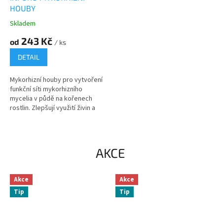
HOUBY
Skladem
Průměrné
hodnocení
243 Kč
od
/ ks
produktu
je
DETAIL
3,7
z
Mykorhizní houby pro vytvoření
5
funkční síti mykorhizního
hvězdiček.
mycelia v půdě na kořenech
rostlin. Zlepšují využití živin a
vody v půdě....
AKCE
Akce
Akce
Tip
Tip