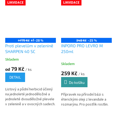
LIKVIDACE
LIKVIDACE
od
až
79 Kč
–28 %
348 Kč
–25 %
Proti plevelům v zelenině
INPORO PRO LEVRO M
SHARPEN 40 SC
250ml
Skladem
Průměrné
Skladem
hodnocení
79 Kč
od
/ ks
produktu
259 Kč
/ ks
je
DETAIL
3,5
Do košíku
z
Listový a půdní herbicid účinný
5
na jednoleté jednoděložné a
Přípravek na přírodní bázi s
hvězdiček.
jednoleté dvouděložné plevele
éterickými oleji z levandule a
v zelenině a v ovocných sadech.
rozmarýnu. Pro postřik rostlin.