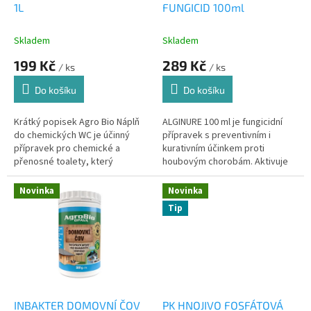
1L
FUNGICID 100ml
Skladem
Skladem
199 Kč
289 Kč
/ ks
/ ks
Do košíku
Do košíku
Krátký popisek Agro Bio Náplň
ALGINURE 100 ml je fungicidní
do chemických WC je účinný
přípravek s preventivním i
přípravek pro chemické a
kurativním účinkem proti
přenosné toalety, který
houbovým chorobám. Aktivuje
urychluje rozklad odpadu,
přirozenou obranyschopnost
omezuje tvorbu plynů a
rostlin a pomáhá chránit révu,
Novinka
Novinka
spolehlivě...
zeleninu,...
Tip
INBAKTER DOMOVNÍ ČOV
PK HNOJIVO FOSFÁTOVÁ