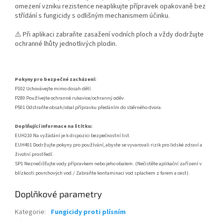
omezení vzniku rezistence neaplikujte přípravek opakovaně bez
střídání s fungicidy s odlišným mechanismem účinku.
⚠️ Při aplikaci zabraňte zasažení vodních ploch a vždy dodržujte
ochranné lhůty jednotlivých plodin.
Pokyny pro bezpečné zacházení:
P102 Uchovávejte mimo dosah dětí.
P280 Používejte ochranné rukavice/ochranný oděv.
P501 Odstraňte obsah/obal přípravku předáním do sběrného dvora.
Doplňující informace na štítku:
EUH210 Na vyžádání je k dispozici bezpečnostní list.
EUH401 Dodržujte pokyny pro používání, abyste se vyvarovali rizik pro lidské zdraví a
životní prostředí.
SP1 Neznečišťujte vody přípravkem nebo jeho obalem. (Nečistěte aplikační zařízení v
blízkosti povrchových vod./ Zabraňte kontaminaci vod splachem z farem a cest).
Doplňkové parametry
Kategorie
:
Fungicidy proti plísním