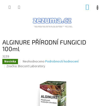
Přejít
NÁKUP
na
obsah
KOŠÍK
ALGINURE PŘÍRODNÍ FUNGICID
100ml
3159
Průměrné
Neohodnoceno
Podrobnosti hodnocení
Novinka
hodnocení
Značka:
Biocont Laboratory
produktu
je
0,0
z
5
hvězdiček.