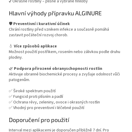
✔ Okrasné rostliny – plísně a vybrané hniloby
Hlavní výhody přípravku ALGINURE
🛡️
Preventivní i kurativní účinek
Chrání rostliny před vznikem infekce a současně pomáhá
zastavit počáteční rozvoj chorob.
💧
Více způsobů aplikace
Možnost použití postřikem, rosením nebo zálivkou podle druhu
plodiny.
🌿
Podpora přirozené obranyschopnosti rostlin
Aktivuje obranné biochemické procesy a zvyšuje odolnost vůči
patogenům.
✅ Široké spektrum použití
✅ Fungicid proti plísním a padlí
✅ Ochrana révy, zeleniny, ovoce i okrasných rostlin
✅ Vhodný pro preventivní i léčebné použití
Doporučení pro použití
Interval mezi aplikacemi je doporučen přibližně 7 dní. Pro