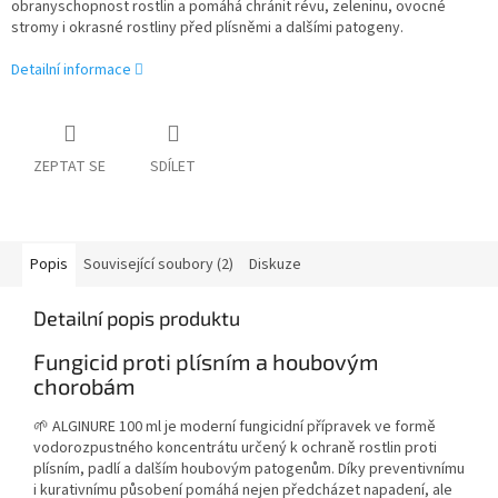
obranyschopnost rostlin a pomáhá chránit révu, zeleninu, ovocné
stromy i okrasné rostliny před plísněmi a dalšími patogeny.
Detailní informace
ZEPTAT SE
SDÍLET
Popis
Související soubory (2)
Diskuze
Detailní popis produktu
Fungicid proti plísním a houbovým
chorobám
🌱 ALGINURE 100 ml je moderní fungicidní přípravek ve formě
vodorozpustného koncentrátu určený k ochraně rostlin proti
plísním, padlí a dalším houbovým patogenům. Díky preventivnímu
i kurativnímu působení pomáhá nejen předcházet napadení, ale