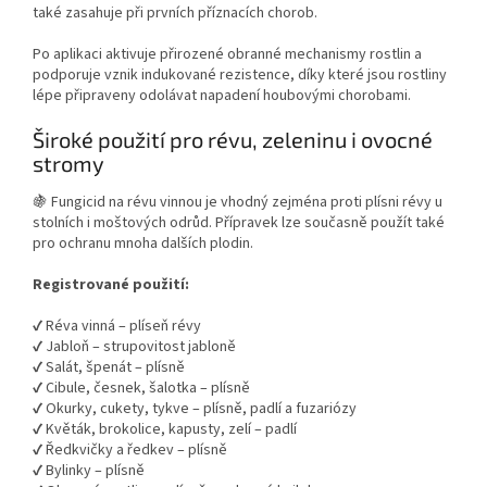
také zasahuje při prvních příznacích chorob.
Po aplikaci aktivuje přirozené obranné mechanismy rostlin a
podporuje vznik indukované rezistence, díky které jsou rostliny
lépe připraveny odolávat napadení houbovými chorobami.
Široké použití pro révu, zeleninu i ovocné
stromy
🍇 Fungicid na révu vinnou je vhodný zejména proti plísni révy u
stolních i moštových odrůd. Přípravek lze současně použít také
pro ochranu mnoha dalších plodin.
Registrované použití:
✔ Réva vinná – plíseň révy
✔ Jabloň – strupovitost jabloně
✔ Salát, špenát – plísně
✔ Cibule, česnek, šalotka – plísně
✔ Okurky, cukety, tykve – plísně, padlí a fuzariózy
✔ Květák, brokolice, kapusty, zelí – padlí
✔ Ředkvičky a ředkev – plísně
✔ Bylinky – plísně