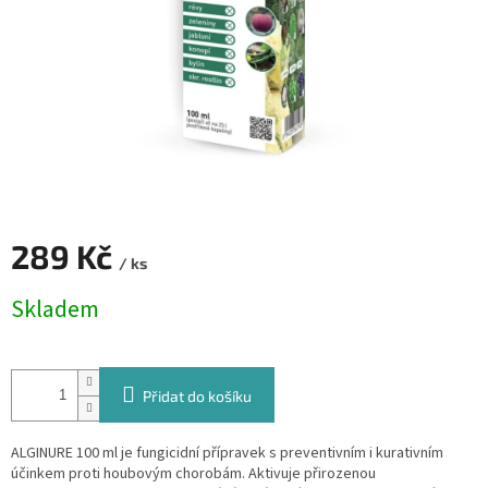
289 Kč
/ ks
Měrná
Skladem
cena:
Přidat do košíku
ALGINURE 100 ml je fungicidní přípravek s preventivním i kurativním
účinkem proti houbovým chorobám. Aktivuje přirozenou