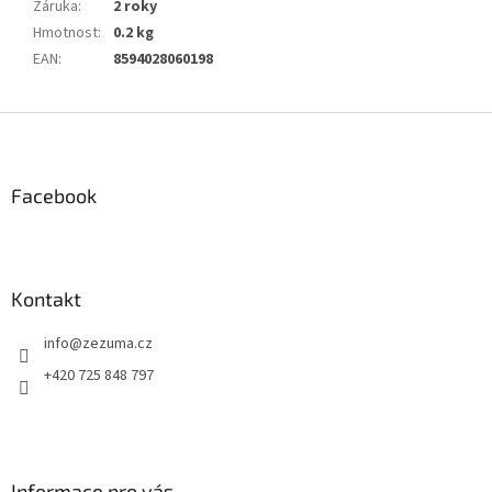
Záruka
:
2 roky
Hmotnost
:
0.2 kg
EAN
:
8594028060198
Z
á
p
a
Facebook
t
í
Kontakt
info
@
zezuma.cz
+420 725 848 797
Informace pro vás