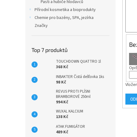
n
Pasti a hubiče hlodavců
e
Přírodní kosmetika a bioprodukty
l
Chemie pro bazény, SPA, jezírka
Značky
Be
Top 7 produktů
TOUCHDOWN QUATTRO 1l
368 Kč
Opiš
INBAKTER Čistá dešťovka 1ks
98 Kč
Vložen
REVUS PROTI PLÍSNI
BRAMBOROVÉ 250ml
OD
994 Kč
WUXAL KALCIUM
138 Kč
ATAK FUMIGÁTOR
489 Kč