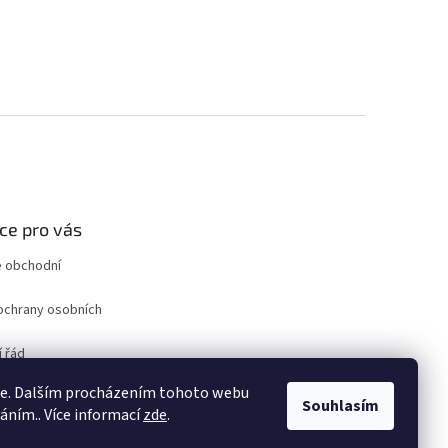
ce pro vás
 obchodní
ochrany osobních
 řád
ro odstoupení od
ie. Dalším procházením tohoto webu
uvy
Souhlasím
váním.. Více informací
zde
.
ám