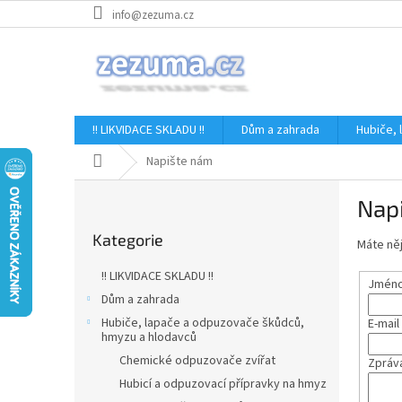
Přejít
info@zezuma.cz
na
obsah
!! LIKVIDACE SKLADU !!
Dům a zahrada
Hubiče,
Domů
Napište nám
P
Nap
o
Přeskočit
s
Kategorie
kategorie
Máte něj
t
r
!! LIKVIDACE SKLADU !!
Jméno 
a
Dům a zahrada
n
Hubiče, lapače a odpuzovače škůdců,
E-mail
n
hmyzu a hlodavců
í
Chemické odpuzovače zvířat
Zpráv
p
Hubicí a odpuzovací přípravky na hmyz
a