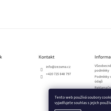
k
Kontakt
Informa
Všeobecné
info
@
zezuma.cz
podmínky
+420 725 848 797
Podmínky 
údajů
Reklamační
Formulář p
Tento web používá soubory cook
kupní smlo
vyjadřujete souhlas s jejich použí
Napište n