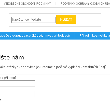
VŠEOBECNÉ OBCHODNÍ PODMÍNKY
PODMÍNKY OCHRANY OSOBNÍCH ÚD
HLEDAT
 lapače a odpuzovače škůdců, hmyzu a hlodavců
Přírodní kosmetika 
ište nám
aké otázky? Zodpovíme je. Prosíme o pečlivé vyplnění kontaktních údajů.
a příjmení
a