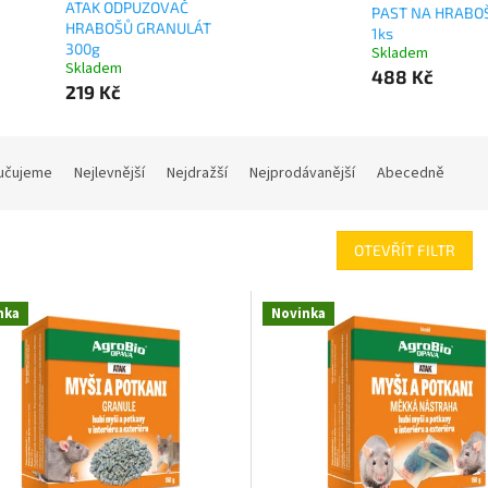
ATAK ODPUZOVAČ
PAST NA HRABO
HRABOŠŮ GRANULÁT
1ks
300g
Skladem
Skladem
488 Kč
219 Kč
učujeme
Nejlevnější
Nejdražší
Nejprodávanější
Abecedně
OTEVŘÍT FILTR
nka
Novinka