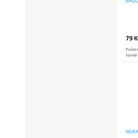
BROD
79 
Požero
formě 
NORA