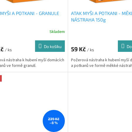
 MYŠI A POTKANI - GRANULE
ATAK MYŠI A POTKANI - MĚK
NÁSTRAHA 150g
Skladem
Do košíku
Do
Kč
59 Kč
/ ks
/ ks
vá nástraha k hubení myší domácích
Požerová nástraha k hubení myší 
anů ve formě granulí.
a potkanů ve formě měkké nástrah
239 Kč
–8 %