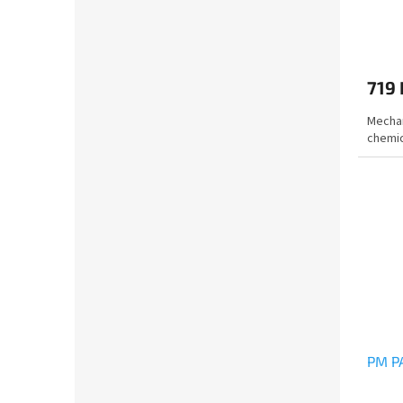
719
Mechan
chemic
PM P