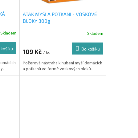
KÁ
ATAK MYŠI A POTKANI - VOSKOVÉ
BLOKY 300g
Skladem
Skladem
 košíku
Do košíku
109 Kč
/ ks
domácích
Požerová nástraha k hubení myší domácích
y.
a potkanů ve formě voskových bloků.