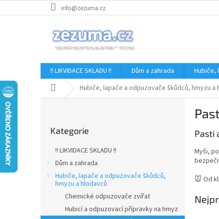
Přejít
info@zezuma.cz
na
obsah
!! LIKVIDACE SKLADU !!
Dům a zahrada
Hubiče,
Domů
Hubiče, lapače a odpuzovače škůdců, hmyzu a 
P
Past
o
Přeskočit
s
Kategorie
kategorie
Pasti 
t
r
!! LIKVIDACE SKLADU !!
Myši, po
a
bezpečno
Dům a zahrada
n
Hubiče, lapače a odpuzovače škůdců,
n
🐭 Od kl
hmyzu a hlodavců
í
Chemické odpuzovače zvířat
Nejpr
p
Hubicí a odpuzovací přípravky na hmyz
a