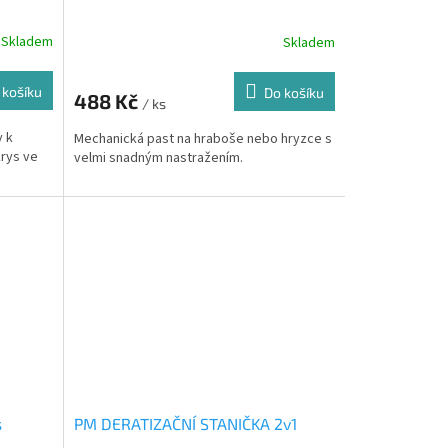
Skladem
Skladem
 košíku
Do košíku
488 Kč
/ ks
y k
Mechanická past na hraboše nebo hryzce s
krys ve
velmi snadným nastražením.
s
PM DERATIZAČNÍ STANIČKA 2v1