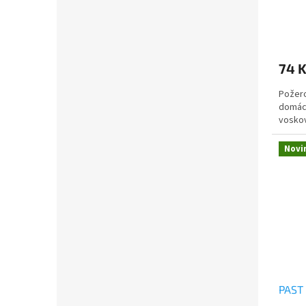
74 
Požero
domácí
voskov
Novi
PAST