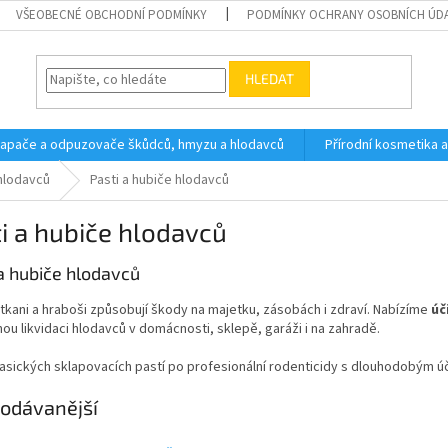
VŠEOBECNÉ OBCHODNÍ PODMÍNKY
PODMÍNKY OCHRANY OSOBNÍCH ÚD
HLEDAT
 lapače a odpuzovače škůdců, hmyzu a hlodavců
Přírodní kosmetika 
hlodavců
Pasti a hubiče hlodavců
i a hubiče hlodavců
a hubiče hlodavců
tkani a hraboši způsobují škody na majetku, zásobách i zdraví. Nabízíme
úč
u likvidaci hlodavců v domácnosti, sklepě, garáži i na zahradě.
asických sklapovacích pastí po profesionální rodenticidy s dlouhodobým ú
odávanější