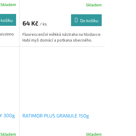
Skladem
Skladem
 košíku
Do košíku
64 Kč
/ ks
wissInno
Fluorescenční měkká nástraha na hlodavce.
Hubí myš domácí a potkana obecného.
Y 300g
RATIMOR PLUS GRANULE 150g
Skladem
Skladem