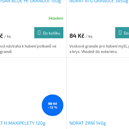
ISAN BLUE PE GRANULE 150g
NORAT ATG GRANULE 3x50g
Skladem
Do košíku
Do
Kč
84 Kč
/ ks
/ ks
vá nástraha k hubení potkanů ve
Voskové granule pro hubení myší,
granulí.
a krys. Vhodné do exteriéru.
86 Kč
–13 %
T H MAXIPELETY 120g
NORAT ZRNÍ 140g