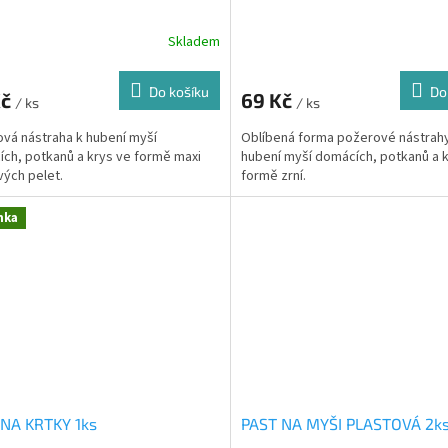
Skladem
Do košíku
Do
Kč
69 Kč
/ ks
/ ks
vá nástraha k hubení myší
Oblíbená forma požerové nástrah
ch, potkanů a krys ve formě maxi
hubení myší domácích, potkanů a 
ých pelet.
formě zrní.
nka
 NA KRTKY 1ks
PAST NA MYŠI PLASTOVÁ 2k