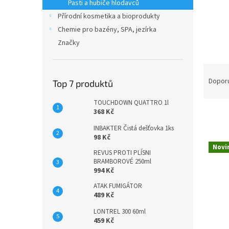
n
Pasti a hubiče hlodavců
e
Přírodní kosmetika a bioprodukty
l
Chemie pro bazény, SPA, jezírka
Značky
Ř
a
Dopor
Top 7 produktů
z
e
TOUCHDOWN QUATTRO 1l
368 Kč
n
í
INBAKTER Čistá dešťovka 1ks
p
98 Kč
V
r
Novi
ý
REVUS PROTI PLÍSNI
o
BRAMBOROVÉ 250ml
p
d
994 Kč
i
u
s
ATAK FUMIGÁTOR
k
489 Kč
p
t
r
LONTREL 300 60ml
ů
o
459 Kč