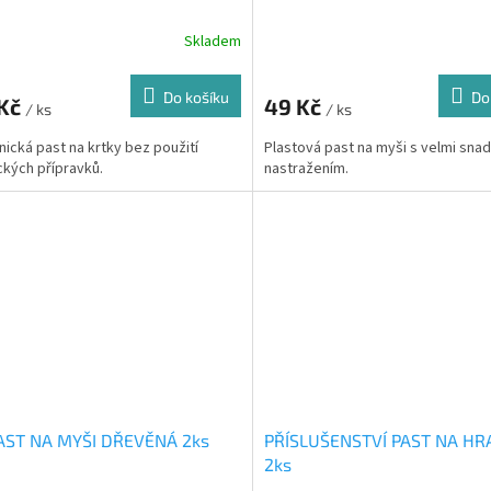
Skladem
Do košíku
Do
 Kč
49 Kč
/ ks
/ ks
ická past na krtky bez použití
Plastová past na myši s velmi sna
kých přípravků.
nastražením.
AST NA MYŠI DŘEVĚNÁ 2ks
PŘÍSLUŠENSTVÍ PAST NA H
2ks