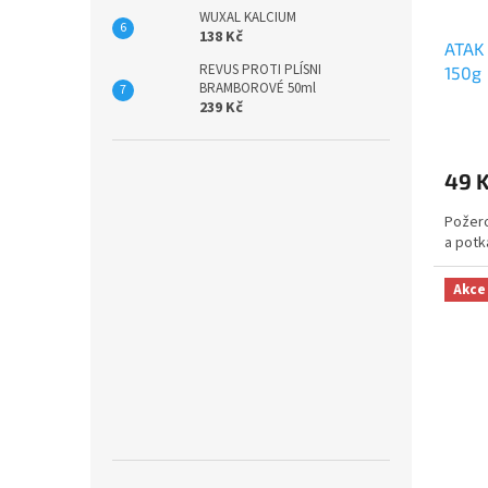
d
WUXAL KALCIUM
u
138 Kč
ATAK
k
REVUS PROTI PLÍSNI
150g
t
BRAMBOROVÉ 50ml
ů
239 Kč
49 
Požero
a potk
Akce