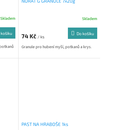
NORAT G GRANULE 7x20g
Skladem
Skladem
 košíku
Do košíku
74 Kč
/ ks
 potkanů
Granule pro hubení myší, potkanů a krys.
PAST NA HRABOŠE 1ks