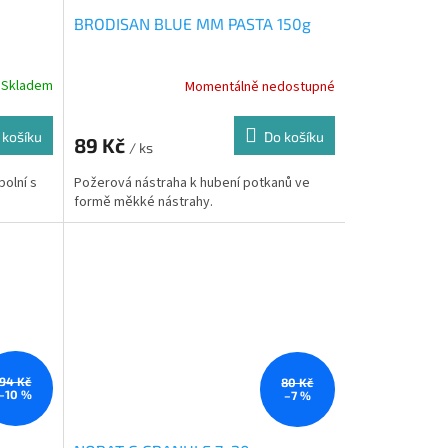
BRODISAN BLUE MM PASTA 150g
Skladem
Momentálně nedostupné
 košíku
Do košíku
89 Kč
/ ks
olní s
Požerová nástraha k hubení potkanů ve
formě měkké nástrahy.
94 Kč
80 Kč
–10 %
–7 %