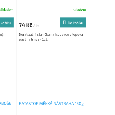
Skladem
Skladem
 košíku
Do košíku
74 Kč
/ ks
dným
Deratizační stanička na hlodavce a lepová
past na hmyz - 2v1.
RABOŠE
RATASTOP MĚKKÁ NÁSTRAHA 150g