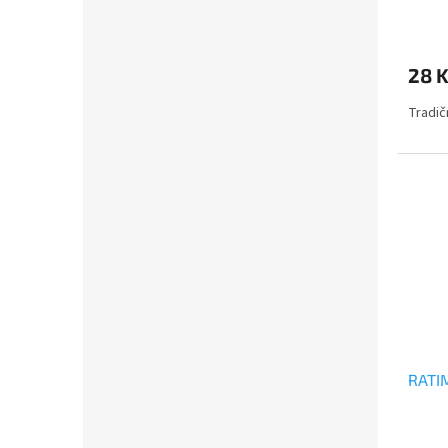
28 
Tradič
RATI