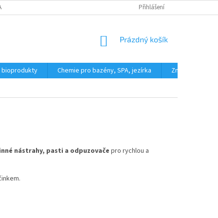
AJŮ
REKLAMAČNÍ ŘÁD
FORMULÁŘ PRO ODSTOUPENÍ OD KUPNÍ SML
Přihlášení
NÁKUPNÍ
Prázdný košík
KOŠÍK
a bioprodukty
Chemie pro bazény, SPA, jezírka
Značky
inné nástrahy, pasti a odpuzovače
pro rychlou a
činkem.