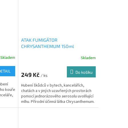
ATAK FUMIGÁTOR
CHRYSANTHEMUM 150ml
Skladem
Skladem
Průměrné
hodnocení
produktu
DETAIL
Do košíku
249 Kč
je
/ ks
5,0
ubení
Hubení škůdců v bytech, kancelářích,
z
ého kouře
chatách a v jiných uzavřených prostorách
5
nceláře,
pomocí jednorázového aerosolu uvolňující
hvězdiček.
mlhu. Přírodní účinná látka Chrysanthemum.