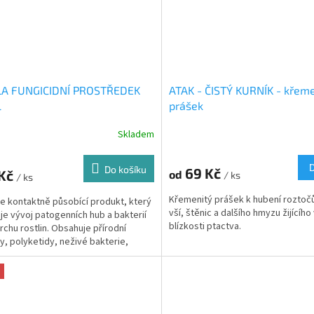
LA FUNGICIDNÍ PROSTŘEDEK
ATAK - ČISTÝ KURNÍK - křeme
l
prášek
Skladem
Do košíku
69 Kč
 Kč
od
/ ks
/ ks
Křemenitý prášek k hubení roztočů
 je kontaktně působící produkt, který
vší, štěnic a dalšího hmyzu žijícího
e vývoj patogenních hub a bakterií
blízkosti ptactva.
rchu rostlin. Obsahuje přírodní
, polyketidy, neživé bakterie,
né...