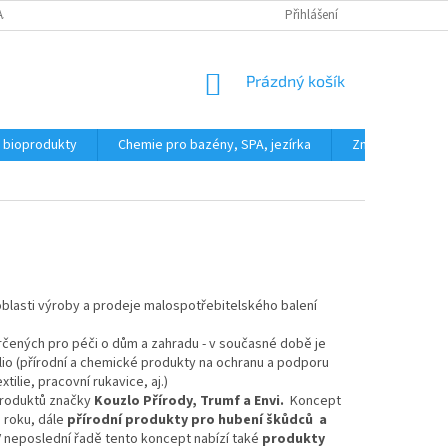
AJŮ
REKLAMAČNÍ ŘÁD
FORMULÁŘ PRO ODSTOUPENÍ OD KUPNÍ SML
Přihlášení
NÁKUPNÍ
Prázdný košík
KOŠÍK
a bioprodukty
Chemie pro bazény, SPA, jezírka
Značky
oblasti výroby a prodeje malospotřebitelského balení
rčených pro péči o dům a zahradu - v současné době je
olio (přírodní a chemické produkty na ochranu a podporu
tilie, pracovní rukavice, aj.)
produktů značky
Kouzlo Přírody, Trumf a Envi.
Koncept
 roku, dále
přírodní produkty pro hubení škůdců a
. V neposlední řadě tento koncept nabízí také
produkty