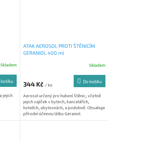
ATAK AEROSOL PROTI ŠTĚNICÍM
GERANIOL 400 ml
Skladem
Skladem
 košíku
Do košíku
344 Kč
/ ks
 jejich
Aerosol určený pro hubení štěnic, včetně
jejich vajíček v bytech, kancelářích,
hotelích, ubytovnách, a podobně. Obsahuje
přírodní účinnou látku Geraniol.