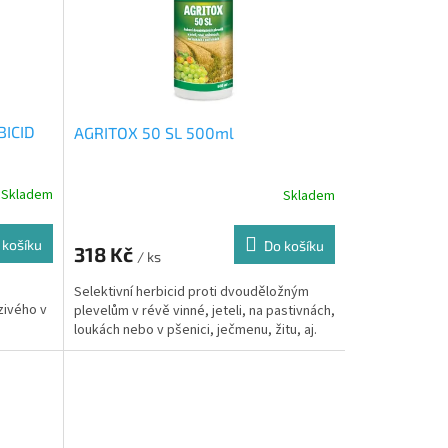
BICID
AGRITOX 50 SL 500ml
Skladem
Skladem
 košíku
Do košíku
318 Kč
/ ks
Selektivní herbicid proti dvouděložným
zivého v
plevelům v révě vinné, jeteli, na pastivnách,
loukách nebo v pšenici, ječmenu, žitu, aj.