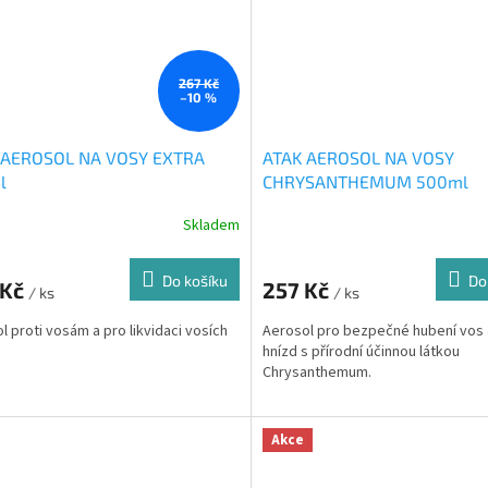
267 Kč
–10 %
 AEROSOL NA VOSY EXTRA
ATAK AEROSOL NA VOSY
l
CHRYSANTHEMUM 500ml
Skladem
Do košíku
Do
 Kč
257 Kč
/ ks
/ ks
l proti vosám a pro likvidaci vosích
Aerosol pro bezpečné hubení vos a
hnízd s přírodní účinnou látkou
Chrysanthemum.
Akce