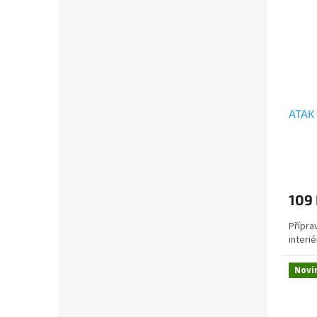
ATAK
109
Přípra
interi
Novi