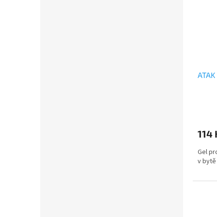
ATAK
114
Gel pr
v bytě