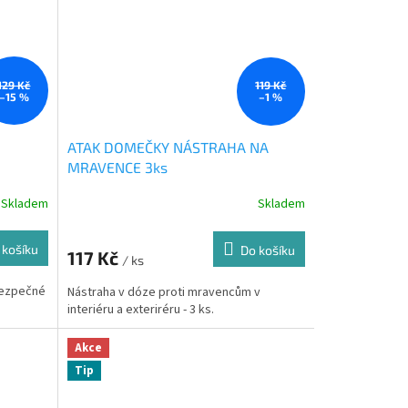
129 Kč
119 Kč
–15 %
–1 %
ATAK DOMEČKY NÁSTRAHA NA
MRAVENCE 3ks
Skladem
Skladem
 košíku
Do košíku
117 Kč
/ ks
bezpečné
Nástraha v dóze proti mravencům v
interiéru a exteriréru - 3 ks.
Akce
Tip