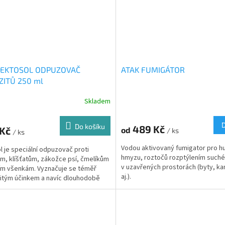
 EKTOSOL ODPUZOVAČ
ATAK FUMIGÁTOR
ZITŮ 250 ml
Skladem
Do košíku
489 Kč
 Kč
od
/ ks
/ ks
Vodou aktivovaný fumigator pro h
l je speciální odpuzovač proti
hmyzu, roztočů rozptýlením such
m, klíšťatům, zákožce psí, čmelíkům
v uzavřených prostorách (byty, ka
ím všenkám. Vyznačuje se téměř
aj.).
tým účinkem a navíc dlouhodobě
zvířata před...