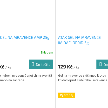
 GEL NA MRAVENCE AMP 25g
ATAK GEL NA MRAVENCE
IMIDACLOPRID 5g
Skladem
Do košíku
Do
 Kč
129 Kč
/ ks
/ ks
o hubení mravenců a jejich mravenišť
Gel na mravence s účinnou látkou
 nebo na zahradě.
Imidacloprid. Hubí také i mravence
Výprodej