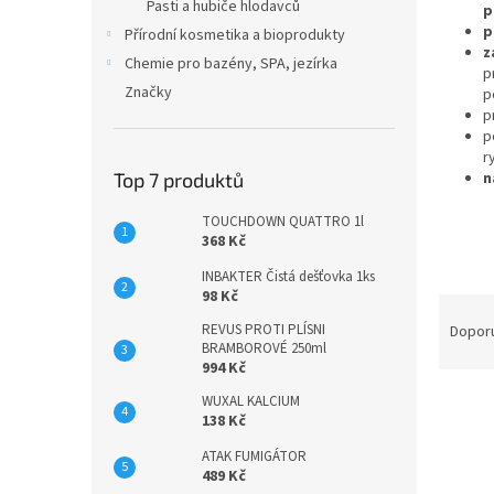
n
Pasti a hubiče hlodavců
p
e
p
Přírodní kosmetika a bioprodukty
l
z
Chemie pro bazény, SPA, jezírka
p
Značky
p
p
p
r
n
Top 7 produktů
TOUCHDOWN QUATTRO 1l
368 Kč
INBAKTER Čistá dešťovka 1ks
98 Kč
Ř
a
REVUS PROTI PLÍSNI
Dopor
BRAMBOROVÉ 250ml
z
994 Kč
e
V
n
WUXAL KALCIUM
138 Kč
ý
í
p
p
ATAK FUMIGÁTOR
i
r
489 Kč