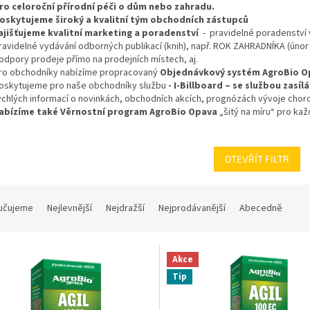
ro celoroční přírodní péči o dům nebo zahradu.
oskytujeme široký a kvalitní tým obchodních zástupců
ajišťujeme kvalitní marketing a poradenství
- pravidelné poradenství 
ravidelné vydávání odborných publikací (knih), např. ROK ZAHRADNÍKA (úno
odpory prodeje přímo na prodejních místech, aj.
ro obchodníky nabízíme propracovaný
Objednávkový systém AgroBio O
oskytujeme pro naše obchodníky službu
- I-Billboard – se službou zasíl
ychlých informací o novinkách, obchodních akcích, prognózách vývoje choro
abízíme také Věrnostní program AgroBio Opava
„šitý na míru“ pro k
OTEVŘÍT FILTR
učujeme
Nejlevnější
Nejdražší
Nejprodávanější
Abecedně
Akce
Tip