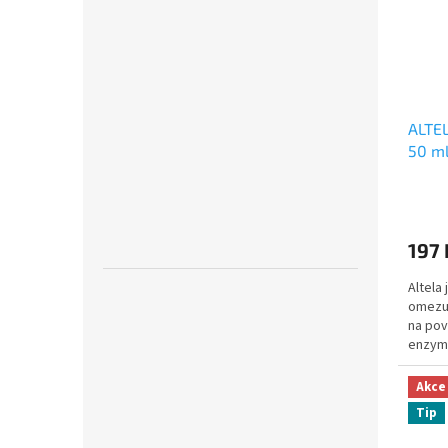
ALTE
50 m
197
Altela
omezuj
na pov
enzymy
rostlin
Akce
Tip