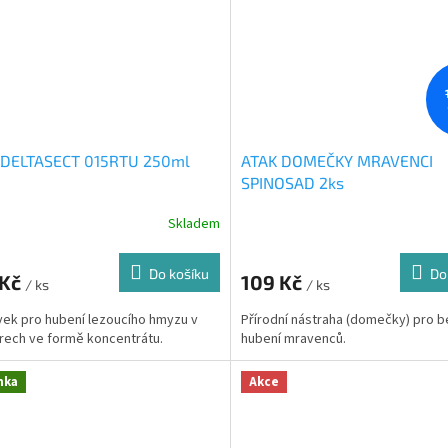
 DELTASECT 015RTU 250ml
ATAK DOMEČKY MRAVENCI
SPINOSAD 2ks
Skladem
Do košíku
Do
 Kč
109 Kč
/ ks
/ ks
vek pro hubení lezoucího hmyzu v
Přírodní nástraha (domečky) pro 
érech ve formě koncentrátu.
hubení mravenců.
nka
Akce