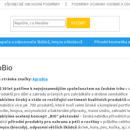
VŠEOBECNÉ OBCHODNÍ PODMÍNKY
PODMÍNKY OCHRANY OSOBNÍCH ÚD
HLEDAT
 lapače a odpuzovače škůdců, hmyzu a hlodavců
Přírodní kosmetika 
oBio
 stránka značky:
AgroBio
iž 30 let patříme k nejvýznamnějším společnostem na českém trhu
v 
roduktů pro dům a zahradu určených pro zahrádkáře a drobné zemědělce
abízíme široký a stále se rozšiřující sortiment kvalitních produktů
u
 nabídce více jak 700 produktů, které tvoří velmi široké a komplexní portf
ostlin, hnojiva, enzymatické a bakteriální přípravky, travní směsi, zahradní tex
abízíme ucelený koncept „BIO“ pěstování
– široká nabídka přírodních 
abízí
přírodní produkty pro ochranu a péči o rostliny
v průběhu celého
myzu (biocidy), odpuzení větších škůdců
(krtek, kuna, pes, kočka, aj.)