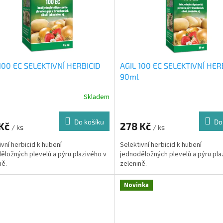
100 EC SELEKTIVNÍ HERBICID
AGIL 100 EC SELEKTIVNÍ HER
90ml
Skladem
Do košíku
Do
 Kč
278 Kč
/ ks
/ ks
ivní herbicid k hubení
Selektivní herbicid k hubení
ěložných plevelů a pýru plazivého v
jednoděložných plevelů a pýru pla
ně.
zelenině.
Novinka