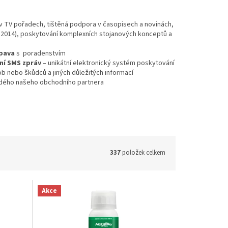
v TV pořadech, tištěná podpora v časopisech a novinách,
r 2014), poskytování komplexních stojanových konceptů a
pava
s poradenstvím
ání SMS zpráv
– unikátní elektronický systém poskytování
b nebo škůdců a jiných důležitých informací
aždého našeho obchodního partnera
337
položek celkem
Akce