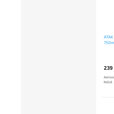
ATAK
750m
239
Aeroso
hnízd.