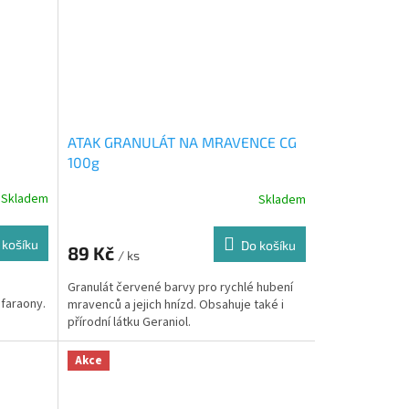
ATAK GRANULÁT NA MRAVENCE CG
100g
Skladem
Skladem
 košíku
Do košíku
89 Kč
/ ks
Granulát červené barvy pro rychlé hubení
 faraony.
mravenců a jejich hnízd. Obsahuje také i
přírodní látku Geraniol.
Akce