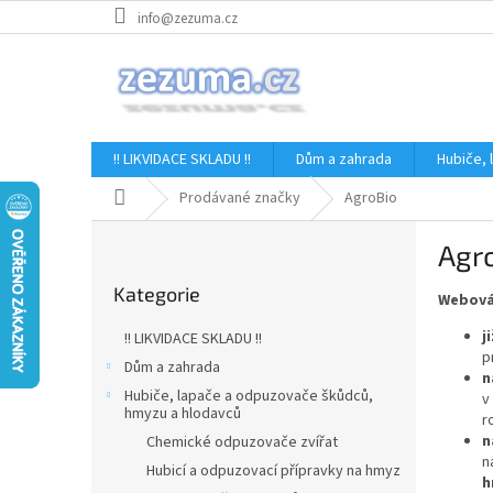
Přejít
info@zezuma.cz
na
obsah
!! LIKVIDACE SKLADU !!
Dům a zahrada
Hubiče,
Domů
Prodávané značky
AgroBio
P
Agr
o
Přeskočit
s
Kategorie
kategorie
Webová
t
r
j
!! LIKVIDACE SKLADU !!
a
p
Dům a zahrada
n
n
Hubiče, lapače a odpuzovače škůdců,
v
n
hmyzu a hlodavců
r
í
n
Chemické odpuzovače zvířat
p
n
Hubicí a odpuzovací přípravky na hmyz
a
h