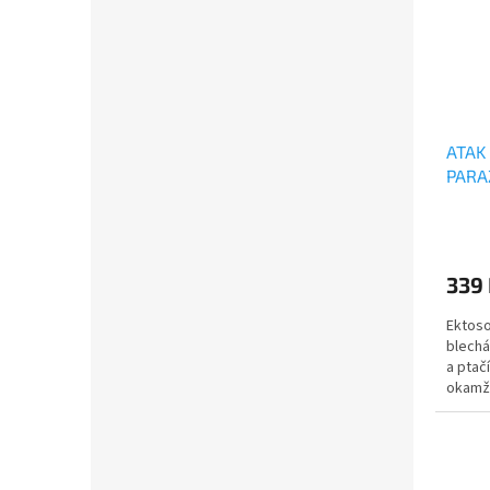
ATAK
PARA
339
Ektoso
blechá
a ptač
okamži
chrání 