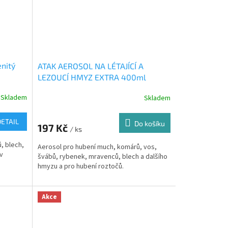
nitý
ATAK AEROSOL NA LÉTAJÍCÍ A
LEZOUCÍ HMYZ EXTRA 400ml
Skladem
Skladem
DETAIL
Do košíku
197 Kč
/ ks
, blech,
Aerosol pro hubení much, komárů, vos,
 v
švábů, rybenek, mravenců, blech a dalšího
hmyzu a pro hubení roztočů.
Akce