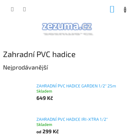
Přejít
NÁKUP
na
obsah
KOŠÍK
Zahradní PVC hadice
Nejprodávanější
ZAHRADNÍ PVC HADICE GARDEN 1/2" 25m
Skladem
649 Kč
ZAHRADNÍ PVC HADICE IRI-XTRA 1/2"
Skladem
299 Kč
od