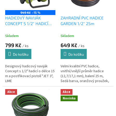
p
r
o
949 Kč
–15 %
d
HADICOVÝ NAVIJÁK
ZAHRADNÍ PVC HADICE
u
CONCEPT S 1/2" HADICÍ
GARDEN 1/2" 25m
k
15m a pistolí 1ks
t
Skladem
Skladem
ů
799 Kč
649 Kč
/ ks
/ ks
Do košíku
Do košíku
Designový hadicový naviják
Velmi kvalitní PVC hadice,
Concept s 1/2" hadicí o délce 15
vnitřní/vnější průměr hadice
m a postřikovací pistolí "JET 3",
(12,7/17,1 mm), balení 25 m,
LIME
šedá barva, oranžový proužek,
černá duše, neprůhledná.
Akce
Akce
Novinka