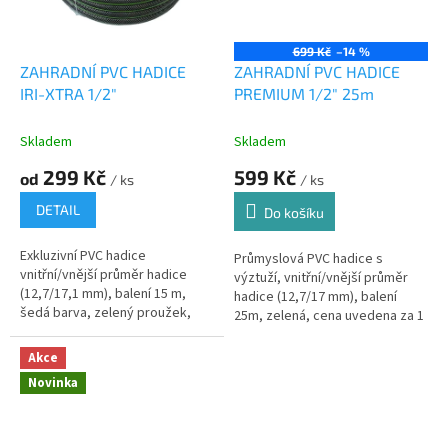
699 Kč
–14 %
ZAHRADNÍ PVC HADICE
ZAHRADNÍ PVC HADICE
IRI-XTRA 1/2"
PREMIUM 1/2" 25m
Skladem
Skladem
299 Kč
599 Kč
od
/ ks
/ ks
DETAIL
Do košíku
Exkluzivní PVC hadice
Průmyslová PVC hadice s
vnitřní/vnější průměr hadice
výztuží, vnitřní/vnější průměr
(12,7/17,1 mm), balení 15 m,
hadice (12,7/17 mm), balení
šedá barva, zelený proužek,
25m, zelená, cena uvedena za 1
černá duše, neprůhledná. TOP
m.
PRODUCT.
Akce
Novinka