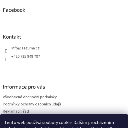
d
p
a
a
Facebook
c
t
í
í
p
r
v
Kontakt
k
y
info
@
zezuma.cz
v
ý
+420 725 848 797
p
i
s
u
Informace pro vás
Všeobecné obchodní podmínky
Podmínky ochrany osobních údajů
Reklamační řád
Formulář pro odstoupení od kupní smlouvy
Tento web používá soubory cookie. Dalším procházením
Napište nám