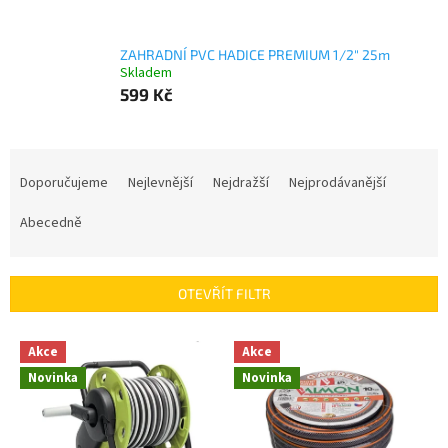
ZAHRADNÍ PVC HADICE PREMIUM 1/2" 25m
Skladem
599 Kč
Ř
a
Doporučujeme
Nejlevnější
Nejdražší
Nejprodávanější
z
e
Abecedně
n
í
p
OTEVŘÍT FILTR
r
o
V
Akce
Akce
d
ý
u
Novinka
Novinka
p
k
i
t
s
ů