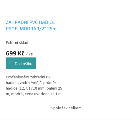
ZAHRADNÍ PVC HADICE
PROFI MODRÁ 1/2" 25m
Externí sklad
699 Kč
/ ks
Do košíku
Profesionální zahradní PVC
hadice, vnitřní/vnější průměr
hadice (12,7/17,3) mm, balení 25
m, modrá, cena uvedena za 1 m.
MADE IN CZECH REP.
5
položek celkem
O
v
l
Z
á
á