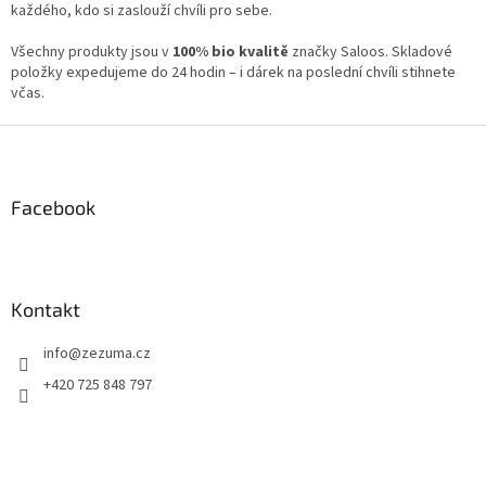
p
každého, kdo si zaslouží chvíli pro sebe.
i
s
Všechny produkty jsou v
100% bio kvalitě
značky Saloos. Skladové
u
položky expedujeme do 24 hodin – i dárek na poslední chvíli stihnete
včas.
Z
á
p
a
Facebook
t
í
Kontakt
info
@
zezuma.cz
+420 725 848 797