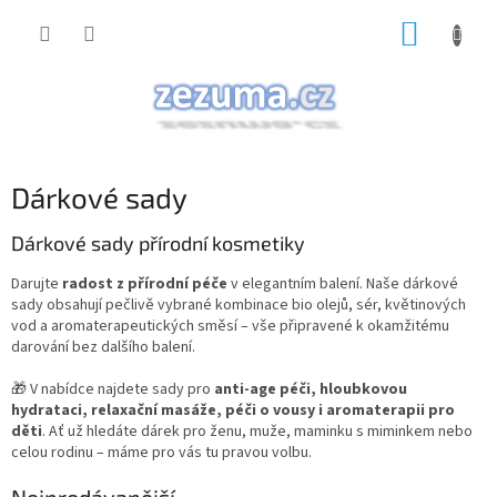
Přejít
NÁKUP
na
obsah
KOŠÍK
Dárkové sady
Dárkové sady přírodní kosmetiky
Darujte
radost z přírodní péče
v elegantním balení. Naše dárkové
sady obsahují pečlivě vybrané kombinace bio olejů, sér, květinových
vod a aromaterapeutických směsí – vše připravené k okamžitému
darování bez dalšího balení.
🎁 V nabídce najdete sady pro
anti-age péči, hloubkovou
hydrataci, relaxační masáže, péči o vousy i aromaterapii pro
děti
. Ať už hledáte dárek pro ženu, muže, maminku s miminkem nebo
celou rodinu – máme pro vás tu pravou volbu.