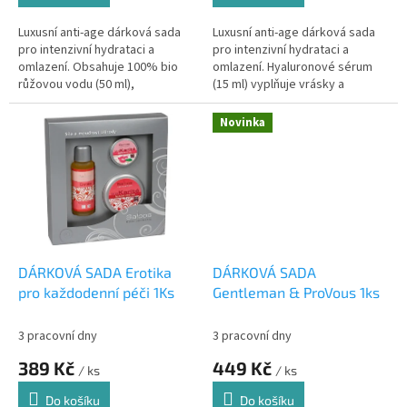
Luxusní anti-age dárková sada
Luxusní anti-age dárková sada
pro intenzivní hydrataci a
pro intenzivní hydrataci a
omlazení. Obsahuje 100% bio
omlazení. Hyaluronové sérum
růžovou vodu (50 ml),
(15 ml) vyplňuje vrásky a
hyaluronové sérum (50 ml) a
hydratuje, Extra bio Arganový
hydrofilní odličovač Argan
olej (20 ml) zvláčňuje a
Novinka
Revital (50...
zpomaluje...
DÁRKOVÁ SADA Erotika
DÁRKOVÁ SADA
pro každodenní péči 1Ks
Gentleman & ProVous 1ks
3 pracovní dny
3 pracovní dny
389 Kč
449 Kč
/ ks
/ ks
Do košíku
Do košíku