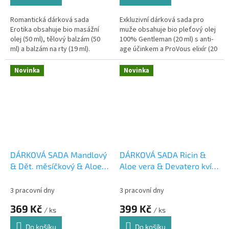
Romantická dárková sada
Exkluzivní dárková sada pro
Erotika obsahuje bio masážní
muže obsahuje bio pleťový olej
olej (50 ml), tělový balzám (50
100% Gentleman (20 ml) s anti-
ml) a balzám na rty (19 ml).
age účinkem a ProVous elixír (20
Smyslná afrodiziakální vůně
ml) pro vyživené a lesklé vousy.
ylang-ylangu, bergamotu a...
Přírodní péče s mužnou...
Novinka
Novinka
DÁRKOVÁ SADA Mandlový
DÁRKOVÁ SADA Ricin &
& Dět. měsíčkový & Aloe
Aloe vera & Devatero kvítí
vera 1Ks
1Ks
3 pracovní dny
3 pracovní dny
369 Kč
399 Kč
/ ks
/ ks
Do košíku
Do košíku