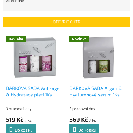
e
Abecedně
n
í
p
OTEVŘÍT FILTR
r
o
V
Novinka
Novinka
d
ý
u
p
k
i
t
s
ů
p
r
o
d
DÁRKOVÁ SADA Anti-age
DÁRKOVÁ SADA Argan &
u
& Hydratace pleti 1Ks
Hyaluronové sérum 1Ks
k
t
3 pracovní dny
3 pracovní dny
ů
519 Kč
369 Kč
/ ks
/ ks
Do košíku
Do košíku