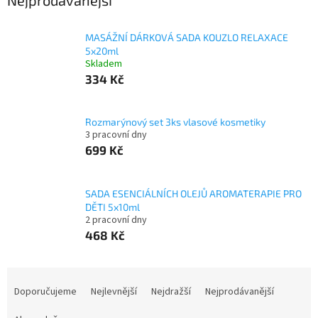
Nejprodávanější
MASÁŽNÍ DÁRKOVÁ SADA KOUZLO RELAXACE
5x20ml
Skladem
334 Kč
Rozmarýnový set 3ks vlasové kosmetiky
3 pracovní dny
699 Kč
SADA ESENCIÁLNÍCH OLEJŮ AROMATERAPIE PRO
DĚTI 5x10ml
2 pracovní dny
468 Kč
Ř
a
Doporučujeme
Nejlevnější
Nejdražší
Nejprodávanější
z