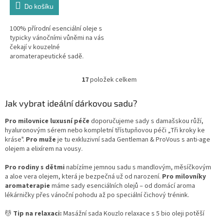
Do košíku
100% přírodní esenciální oleje s
typicky vánočními vůněmi na vás
čekají v kouzelné
aromaterapeutické sadě.
17
položek celkem
O
v
l
Jak vybrat ideální dárkovou sadu?
á
d
Pro milovnice luxusní péče
doporučujeme sady s damašskou růží,
a
hyaluronovým sérem nebo kompletní třístupňovou péči „Tři kroky ke
c
kráse".
Pro muže
je tu exkluzivní sada Gentleman & ProVous s anti-age
í
olejem a elixírem na vousy.
p
r
Pro rodiny s dětmi
nabízíme jemnou sadu s mandlovým, měsíčkovým
v
a aloe vera olejem, která je bezpečná už od narození.
Pro milovníky
k
aromaterapie
máme sady esenciálních olejů – od domácí aroma
y
lékárničky přes vánoční pohodu až po speciální čichový trénink.
v
ý
💆
Tip na relaxaci:
Masážní sada Kouzlo relaxace s 5 bio oleji potěší