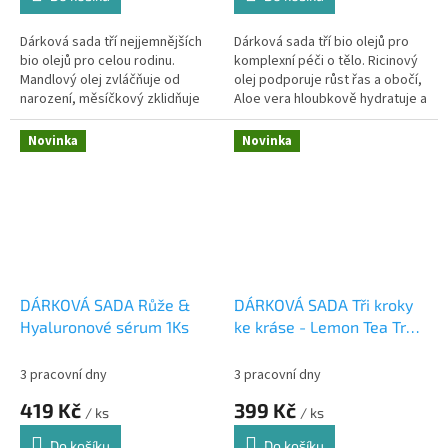
Dárková sada tří nejjemnějších
Dárková sada tří bio olejů pro
bio olejů pro celou rodinu.
komplexní péči o tělo. Ricinový
Mandlový olej zvláčňuje od
olej podporuje růst řas a obočí,
narození, měsíčkový zklidňuje
Aloe vera hloubkově hydratuje a
opruzeniny a aloe vera
zklidňuje, Devatero kvítí
hloubkově hydratuje. Bezpečná
uvolňuje namožené svaly...
Novinka
Novinka
přírodní...
DÁRKOVÁ SADA Růže &
DÁRKOVÁ SADA Tři kroky
Hyaluronové sérum 1Ks
ke kráse - Lemon Tea Tree
1Ks
3 pracovní dny
3 pracovní dny
419 Kč
399 Kč
/ ks
/ ks
Do košíku
Do košíku