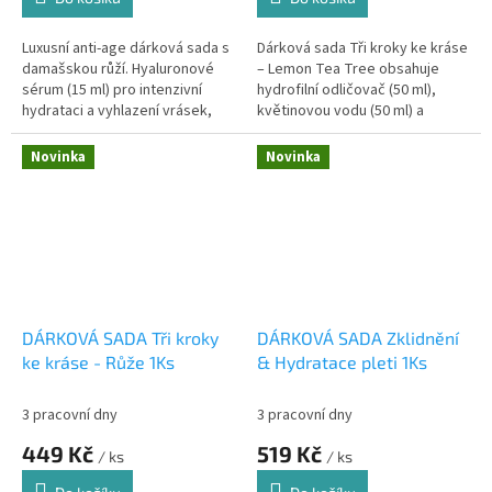
Luxusní anti-age dárková sada s
Dárková sada Tři kroky ke kráse
damašskou růží. Hyaluronové
– Lemon Tea Tree obsahuje
sérum (15 ml) pro intenzivní
hydrofilní odličovač (50 ml),
hydrataci a vyhlazení vrásek,
květinovou vodu (50 ml) a
Bio královská péče Argan &
pleťový olej (20 ml). Kompletní
Opuncie – Růže (20 ml) pro...
třístupňová péče pro mastnou
Novinka
Novinka
a...
DÁRKOVÁ SADA Tři kroky
DÁRKOVÁ SADA Zklidnění
ke kráse - Růže 1Ks
& Hydratace pleti 1Ks
3 pracovní dny
3 pracovní dny
449 Kč
519 Kč
/ ks
/ ks