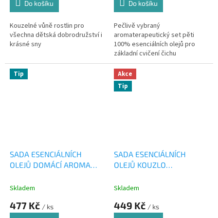
Do košíku
Do košíku
Kouzelné vůně rostlin pro
Pečlivě vybraný
všechna dětská dobrodružství i
aromaterapeutický set pěti
krásné sny
100% esenciálních olejů pro
základní cvičení čichu
Tip
Akce
Tip
SADA ESENCIÁLNÍCH
SADA ESENCIÁLNÍCH
OLEJŮ DOMÁCÍ AROMA
OLEJŮ KOUZLO
LÉKÁRNIČKA 5x10ml
AROMATERAPIE 5x10ml
Skladem
Skladem
477 Kč
449 Kč
/ ks
/ ks