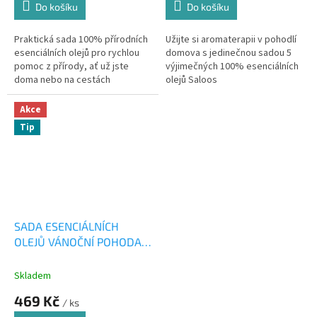
Do košíku
Do košíku
Praktická sada 100% přírodních
Užijte si aromaterapii v pohodlí
esenciálních olejů pro rychlou
domova s jedinečnou sadou 5
pomoc z přírody, ať už jste
výjimečných 100% esenciálních
doma nebo na cestách
olejů Saloos
Akce
Tip
SADA ESENCIÁLNÍCH
OLEJŮ VÁNOČNÍ POHODA
5x10ml
Skladem
469 Kč
/ ks