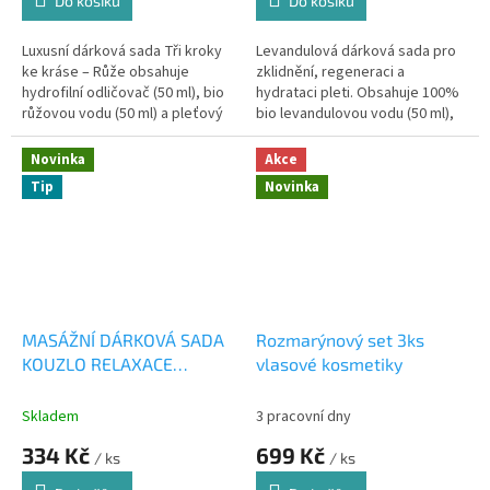
Do košíku
Do košíku
Luxusní dárková sada Tři kroky
Levandulová dárková sada pro
ke kráse – Růže obsahuje
zklidnění, regeneraci a
hydrofilní odličovač (50 ml), bio
hydrataci pleti. Obsahuje 100%
růžovou vodu (50 ml) a pleťový
bio levandulovou vodu (50 ml),
olej (20 ml). Kompletní
hyaluronové sérum (50 ml) a
třístupňová péče s opojnou
hydrofilní odličovač (50 ml)....
Novinka
Akce
vůní...
Tip
Novinka
MASÁŽNÍ DÁRKOVÁ SADA
Rozmarýnový set 3ks
KOUZLO RELAXACE
vlasové kosmetiky
5x20ml
Skladem
3 pracovní dny
334 Kč
699 Kč
/ ks
/ ks