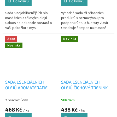
Do košíku
Do košíku
Sada 5 nejoblíbenějších bio
Výhodná sada tří přírodních
masážních a tělových olejů
produktů s rozmarýnou pro
Saloos se dokonale postará o
podporu růstu a hustoty vlasů.
vaši pokožku a mysl.
Obsahuje šampon na mastné
vlasy, vlasové tonikum a bio
rozmarýnový olej. Komplexní
Akce
Novinka
péče bez...
Novinka
SADA ESENCIÁLNÍCH
SADA ESENCIÁLNÍCH
OLEJŮ AROMATERAPIE
OLEJŮ ČICHOVÝ TRÉNINK
PRO DĚTI 5x10ml
5x10ml
2 pracovní dny
Skladem
468 Kč
438 Kč
/ ks
/ ks