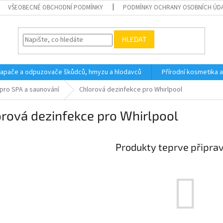
VŠEOBECNÉ OBCHODNÍ PODMÍNKY
PODMÍNKY OCHRANY OSOBNÍCH ÚD
HLEDAT
 lapače a odpuzovače škůdců, hmyzu a hlodavců
Přírodní kosmetika 
pro SPA a saunování
Chlorová dezinfekce pro Whirlpool
rová dezinfekce pro Whirlpool
Produkty teprve připra