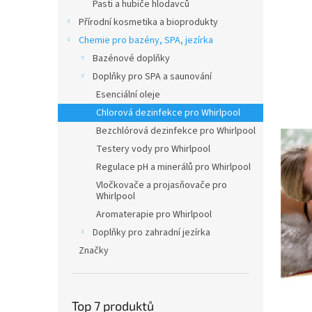
n
Pasti a hubiče hlodavců
e
Přírodní kosmetika a bioprodukty
l
Chemie pro bazény, SPA, jezírka
Bazénové doplňky
Doplňky pro SPA a saunování
Esenciální oleje
Chlorová dezinfekce pro Whirlpool
Bezchlórová dezinfekce pro Whirlpool
Testery vody pro Whirlpool
Regulace pH a minerálů pro Whirlpool
Vločkovače a projasňovače pro
Whirlpool
Aromaterapie pro Whirlpool
Doplňky pro zahradní jezírka
Značky
Top 7 produktů