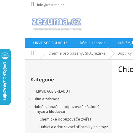
Přejít
info@zezuma.cz
na
obsah
!! LIKVIDACE SKLADU !!
Dům a zahrada
Hubiče,
Domů
Chemie pro bazény, SPA, jezírka
Doplňky 
P
Chlo
o
Přeskočit
s
Kategorie
kategorie
t
r
!! LIKVIDACE SKLADU !!
a
Dům a zahrada
n
Hubiče, lapače a odpuzovače škůdců,
n
hmyzu a hlodavců
í
Chemické odpuzovače zvířat
p
Hubicí a odpuzovací přípravky na hmyz
a