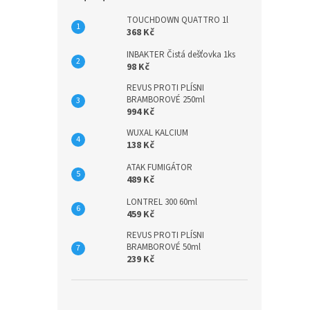
TOUCHDOWN QUATTRO 1l
368 Kč
INBAKTER Čistá dešťovka 1ks
98 Kč
REVUS PROTI PLÍSNI
BRAMBOROVÉ 250ml
994 Kč
WUXAL KALCIUM
138 Kč
ATAK FUMIGÁTOR
489 Kč
LONTREL 300 60ml
459 Kč
REVUS PROTI PLÍSNI
BRAMBOROVÉ 50ml
239 Kč