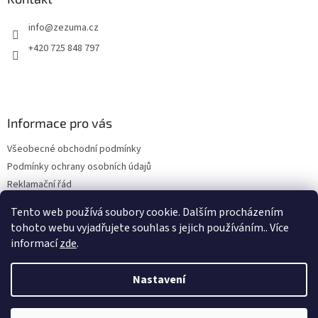
info
@
zezuma.cz
+420 725 848 797
Informace pro vás
Všeobecné obchodní podmínky
Podmínky ochrany osobních údajů
Reklamační řád
Formulář pro odstoupení od kupní smlouvy
Tento web používá soubory cookie. Dalším procházením
Napište nám
tohoto webu vyjadřujete souhlas s jejich používáním.. Více
informací
zde
.
Nastavení
Vytvořil Shoptet