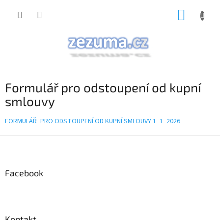
Přejít
NÁKUP
na
obsah
KOŠÍK
Formulář pro odstoupení od kupní
smlouvy
FORMULÁŘ_PRO ODSTOUPENÍ OD KUPNÍ SMLOUVY 1_1_2026
Z
á
p
a
Facebook
t
í
Kontakt