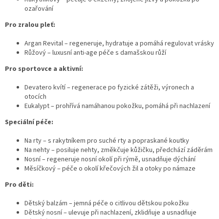
p
ozařování
i
s
Pro zralou pleť:
u
Argan Revital – regeneruje, hydratuje a pomáhá regulovat vrásky
Růžový – luxusní anti-age péče s damašskou růží
Pro sportovce a aktivní:
Devatero kvítí – regenerace po fyzické zátěži, výronech a
otocích
Eukalypt – prohřívá namáhanou pokožku, pomáhá při nachlazení
Speciální péče:
Na rty – s rakytníkem pro suché rty a popraskané koutky
Na nehty – posiluje nehty, změkčuje kůžičku, předchází záděrám
Nosní – regeneruje nosní okolí při rýmě, usnadňuje dýchání
Měsíčkový – péče o okolí křečových žil a otoky po námaze
Pro děti:
Dětský balzám – jemná péče o citlivou dětskou pokožku
Dětský nosní – ulevuje při nachlazení, zklidňuje a usnadňuje