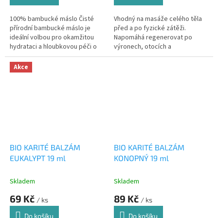
100% bambucké máslo Čisté
Vhodný na masáže celého těla
přírodní bambucké máslo je
před a po fyzické zátěži.
ideální volbou pro okamžitou
Napomáhá regenerovat po
hydrataci a hloubkovou péči o
výronech, otocích a
pokožku 19 ml
namožených svalech.
Akce
BIO KARITÉ BALZÁM
BIO KARITÉ BALZÁM
EUKALYPT 19 ml
KONOPNÝ 19 ml
Skladem
Skladem
69 Kč
89 Kč
/ ks
/ ks
Do košíku
Do košíku