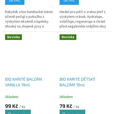
DETAIL
DETAIL
Rakytník a bio bambucké máslo
Ideální pro péči o zralou pleť s
účinně pečují o pokožku s
výskytem vrásek. Hydratuje,
výskytem ekzémů a lupénky.
zvláčňuje, regeneruje a chrání
Vhodný na zhojené jizvy a
před negativními vnějšími vlivy
pokožku po ozařování.
Novinka
Novinka
BIO KARITÉ BALZÁM
BIO KARITÉ DĚTSKÝ
VANILLA 19ml
BALZÁM 19ml
Skladem
Skladem
99 Kč
79 Kč
/ ks
/ ks