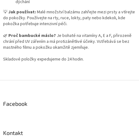
dýchání
💡
Jak používat:
Malé množství balzámu zahřejte mezi prsty a vtírejte
do pokožky. Používejte na rty, ruce, lokty, paty nebo kdekoli, kde
pokožka potřebuje intenzivní péči.
🌿
Proč bambucké máslo?
Je bohaté na vitamíny A, E a F, přirozeně
chrání před UV zářením a má protizánětlivé účinky. Vstřebává se bez
mastného filmu a pokožku okamžitě zjemňuje.
Skladové položky expedujeme do 24 hodin.
Z
á
p
a
Facebook
t
í
Kontakt