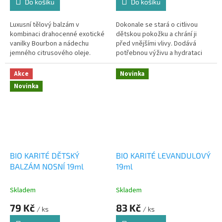
Do košíku
Do košíku
Luxusní tělový balzám v
Dokonale se stará o citlivou
kombinaci drahocenné exotické
dětskou pokožku a chrání ji
vanilky Bourbon a nádechu
před vnějšími vlivy. Dodává
jemného citrusového oleje.
potřebnou výživu a hydrataci
těla i obličeje
Akce
Novinka
Novinka
BIO KARITÉ DĚTSKÝ
BIO KARITÉ LEVANDULOVÝ
BALZÁM NOSNÍ 19ml
19ml
Skladem
Skladem
79 Kč
83 Kč
/ ks
/ ks