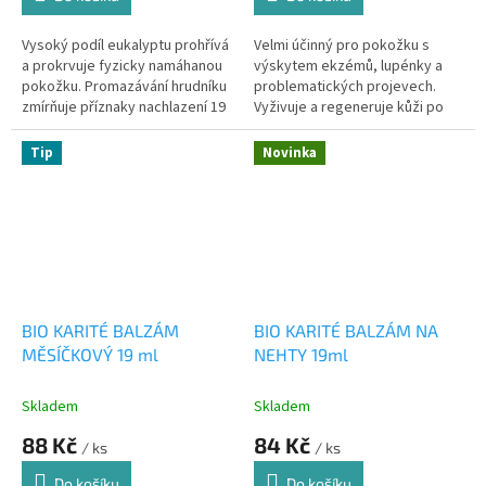
Vysoký podíl eukalyptu prohřívá
Velmi účinný pro pokožku s
a prokrvuje fyzicky namáhanou
výskytem ekzémů, lupénky a
pokožku. Promazávání hrudníku
problematických projevech.
zmírňuje příznaky nachlazení 19
Vyživuje a regeneruje kůži po
ml
popáleninách 19ml
Tip
Novinka
BIO KARITÉ BALZÁM
BIO KARITÉ BALZÁM NA
MĚSÍČKOVÝ 19 ml
NEHTY 19ml
Skladem
Skladem
88 Kč
84 Kč
/ ks
/ ks
Do košíku
Do košíku