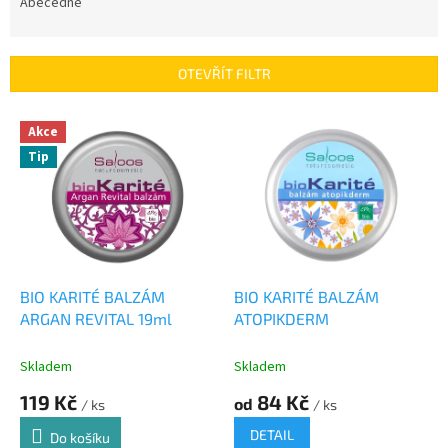
e
Abecedně
n
í
p
OTEVŘÍT FILTR
r
o
V
Akce
d
ý
u
Tip
p
k
i
t
s
ů
p
r
o
d
BIO KARITÉ BALZÁM
BIO KARITÉ BALZÁM
u
ARGAN REVITAL 19ml
ATOPIKDERM
k
t
Skladem
Skladem
ů
119 Kč
84 Kč
od
/ ks
/ ks
DETAIL
Do košíku