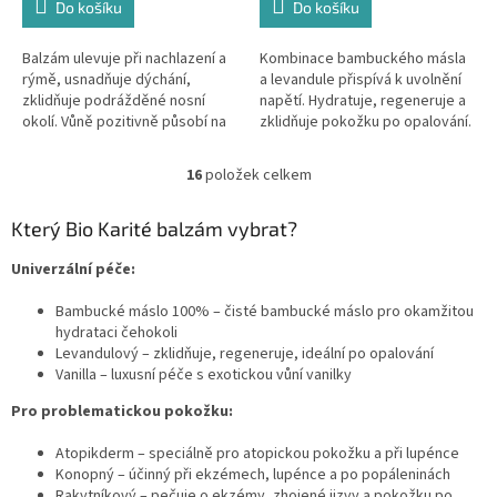
Do košíku
Do košíku
Balzám ulevuje při nachlazení a
Kombinace bambuckého másla
rýmě, usnadňuje dýchání,
a levandule přispívá k uvolnění
zklidňuje podrážděné nosní
napětí. Hydratuje, regeneruje a
okolí. Vůně pozitivně působí na
zklidňuje pokožku po opalování.
psychiku dětí.
16
položek celkem
O
v
l
Který Bio Karité balzám vybrat?
á
d
Univerzální péče:
a
c
Bambucké máslo 100% – čisté bambucké máslo pro okamžitou
í
hydrataci čehokoli
p
Levandulový – zklidňuje, regeneruje, ideální po opalování
r
Vanilla – luxusní péče s exotickou vůní vanilky
v
Pro problematickou pokožku:
k
y
Atopikderm – speciálně pro atopickou pokožku a při lupénce
v
Konopný – účinný při ekzémech, lupénce a po popáleninách
ý
Rakytníkový – pečuje o ekzémy, zhojené jizvy a pokožku po