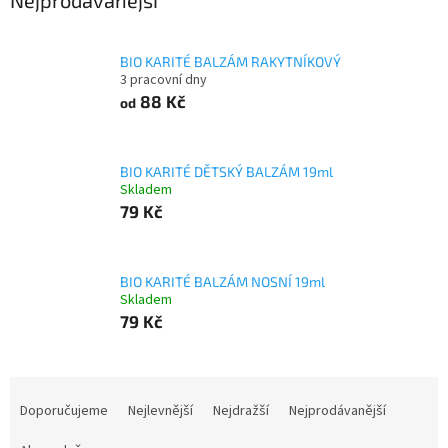
Nejprodávanější
BIO KARITÉ BALZÁM RAKYTNÍKOVÝ
3 pracovní dny
88 Kč
od
BIO KARITÉ DĚTSKÝ BALZÁM 19ml
Skladem
79 Kč
BIO KARITÉ BALZÁM NOSNÍ 19ml
Skladem
79 Kč
Ř
a
Doporučujeme
Nejlevnější
Nejdražší
Nejprodávanější
z