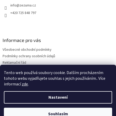
info
@
zezuma.cz
+420 725 848 797
Informace pro vás
Všeobecné obchodní podmínky
Podmínky ochrany osobních údajů
Reklamační řád
Formulář pro odstoupení od kupní smlouvy
Tento web používá soubory cookie. Dalším procházením
Napište nám
tohoto webu vyjadřujete souhlas s jejich používáním.. Více
informací
zde
.
Nastavení
Vytvořil Shoptet
Souhlasím
Copyright 2026
www.zezuma.cz
. Všechna práva vyhrazena.