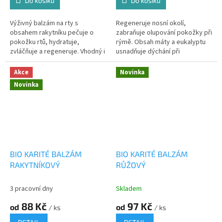
Do košíku
Do košíku
Výživný balzám na rty s
Regeneruje nosní okolí,
obsahem rakytníku pečuje o
zabraňuje olupování pokožky při
pokožku rtů, hydratuje,
rýmě. Obsah máty a eukalyptu
zvláčňuje a regeneruje. Vhodný i
usnadňuje dýchání při
na popraskané koutky
nachlazení.
Akce
Novinka
Novinka
BIO KARITÉ BALZÁM
BIO KARITÉ BALZÁM
RAKYTNÍKOVÝ
RŮŽOVÝ
3 pracovní dny
Skladem
88 Kč
97 Kč
od
od
/ ks
/ ks