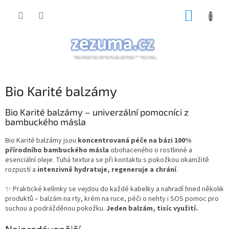
Přejít
NÁKUP
na
obsah
KOŠÍK
Bio Karité balzámy
Bio Karité balzámy – univerzální pomocníci z
bambuckého másla
Bio Karité balzámy jsou
koncentrovaná péče na bázi 100%
přírodního bambuckého másla
obohaceného o rostlinné a
esenciální oleje. Tuhá textura se při kontaktu s pokožkou okamžitě
rozpustí a
intenzivně hydratuje, regeneruje a chrání
.
✨ Praktické kelímky se vejdou do každé kabelky a nahradí hned několik
produktů – balzám na rty, krém na ruce, péči o nehty i SOS pomoc pro
suchou a podrážděnou pokožku.
Jeden balzám, tisíc využití.