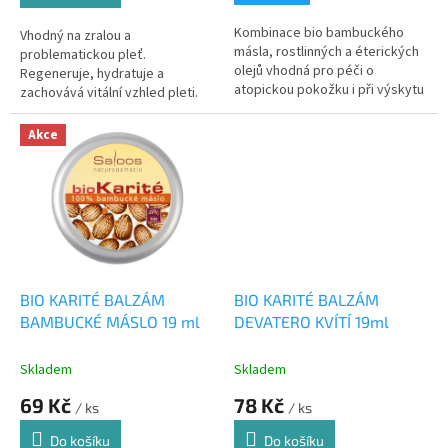
Kombinace bio bambuckého
Vhodný na zralou a
másla, rostlinných a éterických
problematickou pleť.
olejů vhodná pro péči o
Regeneruje, hydratuje a
atopickou pokožku i při výskytu
zachovává vitální vzhled pleti.
lupénky
Reguluje výskyt vrásek
Akce
BIO KARITÉ BALZÁM
BIO KARITÉ BALZÁM
BAMBUCKÉ MÁSLO 19 ml
DEVATERO KVÍTÍ 19ml
Skladem
Skladem
69 Kč
78 Kč
/ ks
/ ks
Do košíku
Do košíku