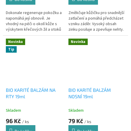
Dokonale regeneruje pokožku a
Změkčuje kůžičku pro snadnější
napomáhá její obnově. Je
zatlačení a pomáhá předcházet
vhodný na péči o okolí kůže s
vzniku záděr. Vysoký obsah
výskytem křečových žil a otoků
zinku posiluje a zpevňuje nehty.
po námaze 19 ml
Novinka
Novinka
Tip
BIO KARITÉ BALZÁM NA
BIO KARITÉ BALZÁM
RTY 19ml
NOSNÍ 19ml
Skladem
Skladem
96 Kč
79 Kč
/ ks
/ ks