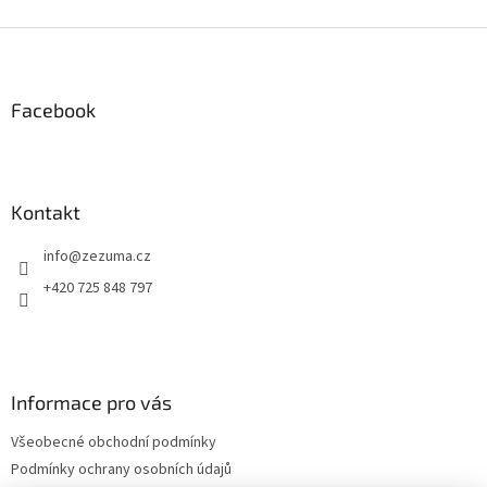
Z
á
p
a
Facebook
t
í
Kontakt
info
@
zezuma.cz
+420 725 848 797
Informace pro vás
Všeobecné obchodní podmínky
Podmínky ochrany osobních údajů