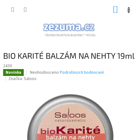
Přejít
NÁKUP
na
obsah
KOŠÍK
BIO KARITÉ BALZÁM NA NEHTY 19ml
2430
Průměrné
Neohodnoceno
Podrobnosti hodnocení
Novinka
hodnocení
Značka:
Saloos
produktu
je
0,0
z
5
hvězdiček.