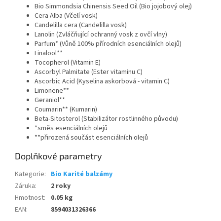
Bio Simmondsia Chinensis Seed Oil (Bio jojobový olej)
Cera Alba (Včelí vosk)
Candelilla cera (Candelilla vosk)
Lanolin (Zvláčňující ochranný vosk z ovčí vlny)
Parfum* (Vůně 100% přírodních esenciálních olejů)
Linalool**
Tocopherol (Vitamin E)
Ascorbyl Palmitate (Ester vitaminu C)
Ascorbic Acid (Kyselina askorbová - vitamin C)
Limonene**
Geraniol**
Coumarin** (Kumarin)
Beta-Sitosterol (Stabilizátor rostlinného původu)
*směs esenciálních olejů
**přirozená součást esenciálních olejů
Doplňkové parametry
Kategorie
:
Bio Karité balzámy
Záruka
:
2 roky
Hmotnost
:
0.05 kg
EAN
:
8594031326366