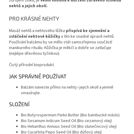
zdrojem zinku, je
velmi vhodná k udržení zdravého vzhledu
nehtů a jejich okolí.
PRO KRÁSNÉ NEHTY
Masáž nehtů a nehtového lůžka
přispívá ke zjemnění a
zvláčnění nehtové kůžičky
a tím ke snadné úpravě nehtů.
Používání balzámu by se mělo stát samozřejmou součástí
manikurního rituálu. Kůžička je měkčí a dobře se zatlačuje
(nejlépe dřevěnou tyčinkou).
Čistý přírodní bioprodukt.
JAK SPRÁVNĚ POUŽÍVAT
Balzám naneste přímo na nehty i jejich okolí a jemně
vmasírujte.
SLOŽENÍ
Bio Butyrospermum Parkii Butter (Bio bambucké máslo)
Bio Sesamum Indicum Seed Oil (Bio sezamový olej)
Bio Helianthus Annuus Seed Oil (Bio slunečnicový olej)
Bio Cucurbita Pepo Seed Oil (Bio dýňový olej)