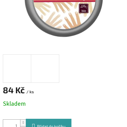
84 Kč
/ ks
Měrná
Skladem
cena:
Přidat do košíku