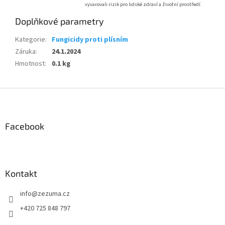
vyvarovali rizik pro lidské zdraví a životní prostředí.
Doplňkové parametry
Kategorie
:
Fungicidy proti plísním
Záruka
:
24.1.2024
Hmotnost
:
0.1 kg
Z
á
p
a
Facebook
t
í
Kontakt
info
@
zezuma.cz
+420 725 848 797