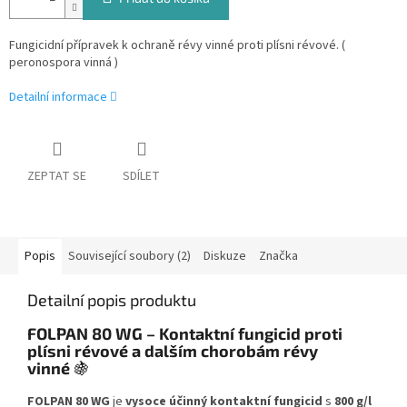
Fungicidní přípravek k ochraně révy vinné proti plísni révové. (
peronospora vinná )
Detailní informace
ZEPTAT SE
SDÍLET
Popis
Související soubory (2)
Diskuze
Značka
Detailní popis produktu
FOLPAN 80 WG – Kontaktní fungicid proti
plísni révové a dalším chorobám révy
vinné
🍇
FOLPAN 80 WG
je
vysoce účinný kontaktní fungicid
s
800 g/l