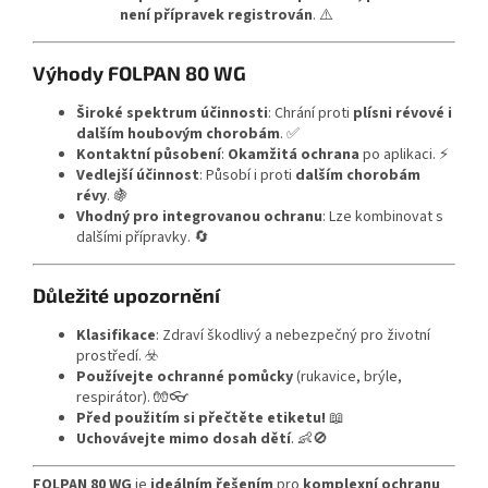
není přípravek registrován
. ⚠️
Výhody FOLPAN 80 WG
Široké spektrum účinnosti
: Chrání proti
plísni révové i
dalším houbovým chorobám
. ✅
Kontaktní působení
:
Okamžitá ochrana
po aplikaci. ⚡
Vedlejší účinnost
: Působí i proti
dalším chorobám
révy
. 🍇
Vhodný pro integrovanou ochranu
: Lze kombinovat s
dalšími přípravky. 🔄
Důležité upozornění
Klasifikace
: Zdraví škodlivý a nebezpečný pro životní
prostředí. ☣️
Používejte ochranné pomůcky
(rukavice, brýle,
respirátor). 🧤👓
Před použitím si přečtěte etiketu!
📖
Uchovávejte mimo dosah dětí
. 👶🚫
FOLPAN 80 WG
je
ideálním řešením
pro
komplexní ochranu