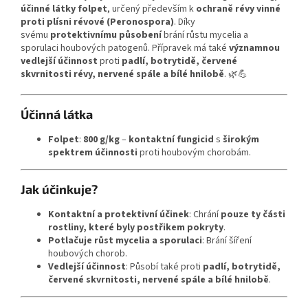
účinné látky folpet
, určený především k
ochraně révy vinné
proti plísni révové (Peronospora)
. Díky
svému
protektivnímu působení
brání růstu mycelia a
sporulaci houbových patogenů. Přípravek má také
významnou
vedlejší účinnost
proti
padlí, botrytidě, červené
skvrnitosti révy, nervené spále a bílé hnilobě
. 🌿💪
Účinná látka
Folpet
:
800 g/kg
–
kontaktní fungicid
s
širokým
spektrem účinnosti
proti houbovým chorobám.
Jak účinkuje?
Kontaktní a protektivní účinek
: Chrání
pouze ty části
rostliny, které byly postřikem pokryty
.
Potlačuje růst mycelia a sporulaci
: Brání šíření
houbových chorob.
Vedlejší účinnost
: Působí také proti
padlí, botrytidě,
červené skvrnitosti, nervené spále a bílé hnilobě
.