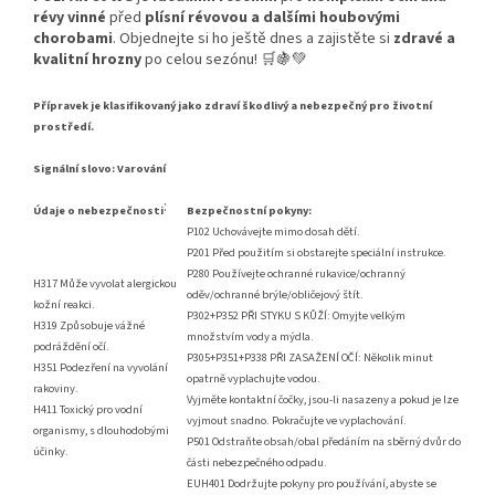
révy vinné
před
plísní révovou a dalšími houbovými
chorobami
. Objednejte si ho ještě dnes a zajistěte si
zdravé a
kvalitní hrozny
po celou sezónu! 🛒🍇💚
Přípravek je klasifikovaný jako zdraví škodlivý a nebezpečný pro životní
prostředí.
Signální slovo: Varování
:
Údaje o nebezpečnosti
Bezpečnostní pokyny:
P102 Uchovávejte mimo dosah dětí.
P201 Před použitím si obstarejte speciální instrukce.
P280 Používejte ochranné rukavice/ochranný
H317 Může vyvolat alergickou
oděv/ochranné brýle/obličejový štít.
kožní reakci.
P302+P352 PŘI STYKU S KŮŽÍ: Omyjte velkým
H319 Způsobuje vážné
množstvím vody a mýdla.
podráždění očí.
P305+P351+P338 PŘI ZASAŽENÍ OČÍ: Několik minut
H351 Podezření na vyvolání
opatrně vyplachujte vodou.
rakoviny.
Vyjměte kontaktní čočky, jsou-li nasazeny a pokud je lze
H411 Toxický pro vodní
vyjmout snadno. Pokračujte ve vyplachování.
organismy, s dlouhodobými
P501 Odstraňte obsah/obal předáním na sběrný dvůr do
účinky.
části nebezpečného odpadu.
EUH401 Dodržujte pokyny pro používání, abyste se