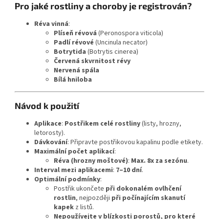
Pro jaké rostliny a choroby je registrován?
Réva vinná
:
Plíseň révová
(Peronospora viticola)
Padlí révové
(Uncinula necator)
Botrytida
(Botrytis cinerea)
Červená skvrnitost révy
Nervená spála
Bílá hniloba
Návod k použití
Aplikace
:
Postřikem celé rostliny
(listy, hrozny,
letorosty).
Dávkování
: Připravte postřikovou kapalinu podle etikety.
Maximální počet aplikací
:
Réva (hrozny moštové)
:
Max. 8x za sezónu
.
Interval mezi aplikacemi
:
7–10 dní
.
Optimální podmínky
:
Postřik ukončete
při dokonalém ovlhčení
rostlin
, nejpozději
při počínajícím skanutí
kapek
z listů.
Nepoužívejte v blízkosti porostů, pro které