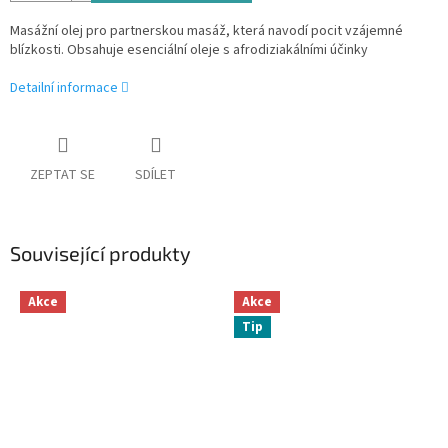
Masážní olej pro partnerskou masáž, která navodí pocit vzájemné
blízkosti. Obsahuje esenciální oleje s afrodiziakálními účinky
Detailní informace
ZEPTAT SE
SDÍLET
Související produkty
Akce
Akce
Tip