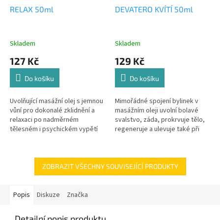
RELAX 50ml
DEVATERO KVÍTÍ 50ml
Skladem
Skladem
127 Kč
129 Kč
Do košíku
Do košíku
Uvolňující masážní olej s jemnou
Mimořádné spojení bylinek v
vůní pro dokonalé zklidnění a
masážním oleji uvolní bolavé
relaxaci po nadměrném
svalstvo, záda, prokrvuje tělo,
tělesném i psychickém vypětí
regeneruje a ulevuje také při
nachlazení.
ZOBRAZIT VŠECHNY SOUVISEJÍCÍ PRODUKTY
Popis
Diskuze
Značka
Detailní popis produktu