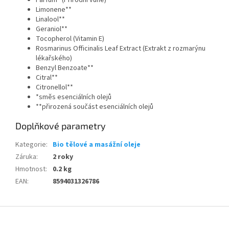
Limonene**
Linalool**
Geraniol**
Tocopherol (Vitamin E)
Rosmarinus Officinalis Leaf Extract (Extrakt z rozmarýnu
lékařského)
Benzyl Benzoate**
Citral**
Citronellol**
*směs esenciálních olejů
**přirozená součást esenciálních olejů
Doplňkové parametry
Kategorie
:
Bio tělové a masážní oleje
Záruka
:
2 roky
Hmotnost
:
0.2 kg
EAN
:
8594031326786
Z
á