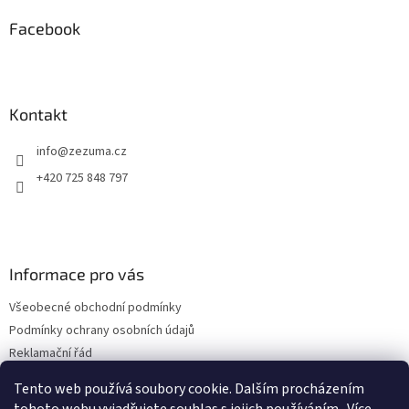
p
a
Facebook
t
í
Kontakt
info
@
zezuma.cz
+420 725 848 797
Informace pro vás
Všeobecné obchodní podmínky
Podmínky ochrany osobních údajů
Reklamační řád
Formulář pro odstoupení od kupní smlouvy
Tento web používá soubory cookie. Dalším procházením
Napište nám