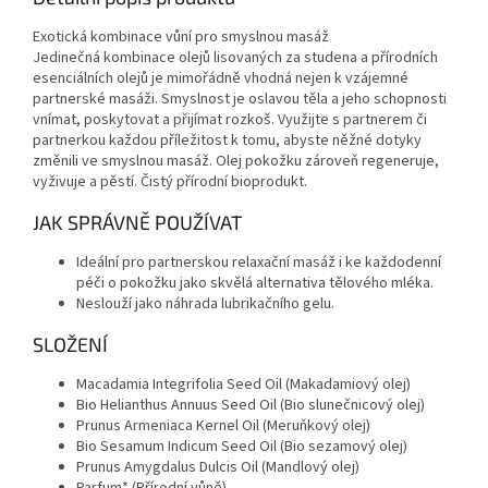
Exotická kombinace vůní pro smyslnou masáž
Jedinečná kombinace olejů lisovaných za studena a přírodních
esenciálních olejů je mimořádně vhodná nejen k vzájemné
partnerské masáži. Smyslnost je oslavou těla a jeho schopnosti
vnímat, poskytovat a přijímat rozkoš. Využijte s partnerem či
partnerkou každou příležitost k tomu, abyste něžné dotyky
změnili ve smyslnou masáž. Olej pokožku zároveň regeneruje,
vyživuje a pěstí. Čistý přírodní bioprodukt.
JAK SPRÁVNĚ POUŽÍVAT
Ideální pro partnerskou relaxační masáž i ke každodenní
péči o pokožku jako skvělá alternativa tělového mléka.
Neslouží jako náhrada lubrikačního gelu.
SLOŽENÍ
Macadamia Integrifolia Seed Oil (Makadamiový olej)
Bio Helianthus Annuus Seed Oil (Bio slunečnicový olej)
Prunus Armeniaca Kernel Oil (Meruňkový olej)
Bio Sesamum Indicum Seed Oil (Bio sezamový olej)
Prunus Amygdalus Dulcis Oil (Mandlový olej)
Parfum* (Přírodní vůně)