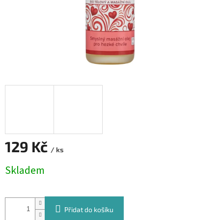
129 Kč
/ ks
Měrná
Skladem
cena:
Přidat do košíku