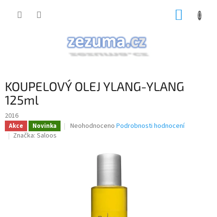
Přejít
NÁKUP
na
obsah
KOŠÍK
KOUPELOVÝ OLEJ YLANG-YLANG
125ml
2016
Průměrné
Neohodnoceno
Podrobnosti hodnocení
Akce
Novinka
hodnocení
Značka:
Saloos
produktu
je
0,0
z
5
hvězdiček.