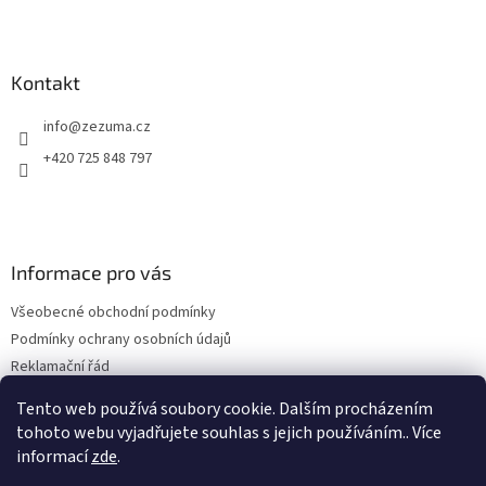
t
í
Kontakt
info
@
zezuma.cz
+420 725 848 797
Informace pro vás
Všeobecné obchodní podmínky
Podmínky ochrany osobních údajů
Reklamační řád
Formulář pro odstoupení od kupní smlouvy
Tento web používá soubory cookie. Dalším procházením
Napište nám
tohoto webu vyjadřujete souhlas s jejich používáním.. Více
informací
zde
.