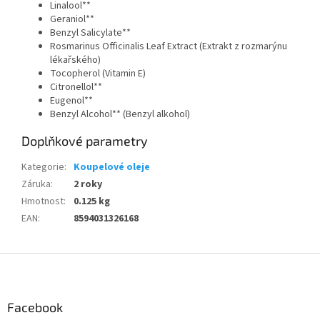
Linalool**
Geraniol**
Benzyl Salicylate**
Rosmarinus Officinalis Leaf Extract (Extrakt z rozmarýnu
lékařského)
Tocopherol (Vitamin E)
Citronellol**
Eugenol**
Benzyl Alcohol** (Benzyl alkohol)
Doplňkové parametry
Kategorie
:
Koupelové oleje
Záruka
:
2 roky
Hmotnost
:
0.125 kg
EAN
:
8594031326168
Z
á
p
a
Facebook