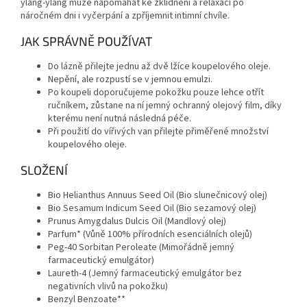
ylang-ylang může napomáhat ke zklidnění a relaxaci po
náročném dni i vyčerpání a zpříjemnit intimní chvíle.
JAK SPRÁVNĚ POUŽÍVAT
Do lázně přilejte jednu až dvě lžíce koupelového oleje.
Nepění, ale rozpustí se v jemnou emulzi.
Po koupeli doporučujeme pokožku pouze lehce otřít
ručníkem, zůstane na ní jemný ochranný olejový film, díky
kterému není nutná následná péče.
Při použití do vířivých van přilejte přiměřené množství
koupelového oleje.
SLOŽENÍ
Bio Helianthus Annuus Seed Oil (Bio slunečnicový olej)
Bio Sesamum Indicum Seed Oil (Bio sezamový olej)
Prunus Amygdalus Dulcis Oil (Mandlový olej)
Parfum* (Vůně 100% přírodních esenciálních olejů)
Peg-40 Sorbitan Peroleate (Mimořádně jemný
farmaceutický emulgátor)
Laureth-4 (Jemný farmaceutický emulgátor bez
negativních vlivů na pokožku)
Benzyl Benzoate**