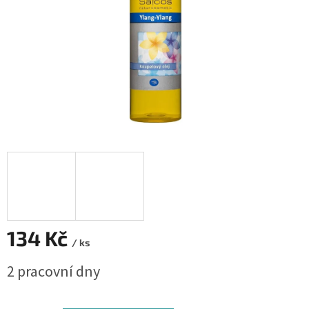
134 Kč
/ ks
Měrná
2 pracovní dny
cena: