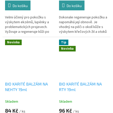
Do košíku
Do košíku
Velmi účinný pro pokožku s
Dokonale regeneruje pokožku a
výskytem ekzémů, lupénky a
napomáhá její obnově. Je
problematických projevech.
vhodný na péči o okolí kůže s
Vyživuje a regeneruje kůži po
výskytem křečových žil a otoků
popáleninách 19ml
po námaze 19 ml
Novinka
Tip
Novinka
BIO KARITÉ BALZÁM NA
BIO KARITÉ BALZÁM NA
NEHTY 19ml
RTY 19ml
Skladem
Skladem
84 Kč
96 Kč
/ ks
/ ks