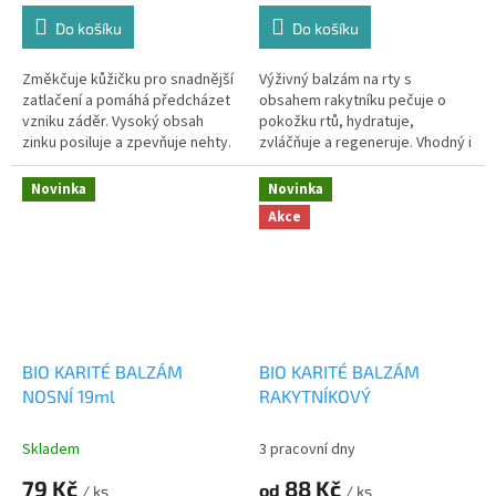
Do košíku
Do košíku
Změkčuje kůžičku pro snadnější
Výživný balzám na rty s
zatlačení a pomáhá předcházet
obsahem rakytníku pečuje o
vzniku záděr. Vysoký obsah
pokožku rtů, hydratuje,
zinku posiluje a zpevňuje nehty.
zvláčňuje a regeneruje. Vhodný i
na popraskané koutky
Novinka
Novinka
Akce
BIO KARITÉ BALZÁM
BIO KARITÉ BALZÁM
NOSNÍ 19ml
RAKYTNÍKOVÝ
Skladem
3 pracovní dny
79 Kč
88 Kč
od
/ ks
/ ks