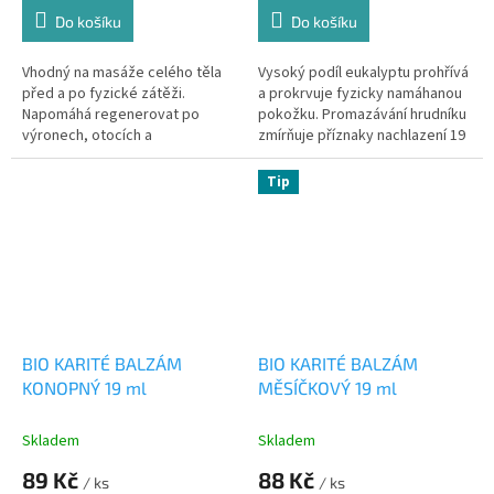
Do košíku
Do košíku
Vhodný na masáže celého těla
Vysoký podíl eukalyptu prohřívá
před a po fyzické zátěži.
a prokrvuje fyzicky namáhanou
Napomáhá regenerovat po
pokožku. Promazávání hrudníku
výronech, otocích a
zmírňuje příznaky nachlazení 19
namožených svalech.
ml
Tip
BIO KARITÉ BALZÁM
BIO KARITÉ BALZÁM
KONOPNÝ 19 ml
MĚSÍČKOVÝ 19 ml
Skladem
Skladem
89 Kč
88 Kč
/ ks
/ ks