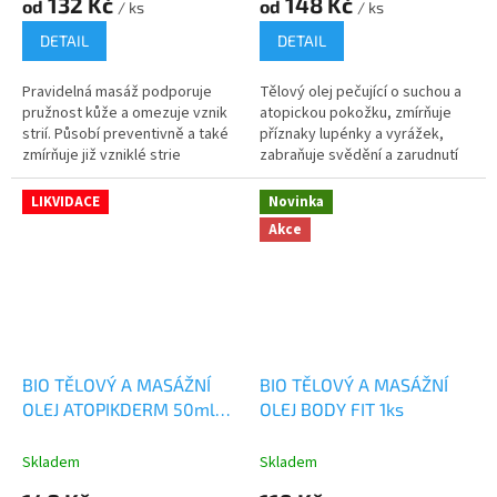
132 Kč
148 Kč
od
od
/ ks
/ ks
DETAIL
DETAIL
Pravidelná masáž podporuje
Tělový olej pečující o suchou a
pružnost kůže a omezuje vznik
atopickou pokožku, zmírňuje
strií. Působí preventivně a také
příznaky lupénky a vyrážek,
zmírňuje již vzniklé strie
zabraňuje svědění a zarudnutí
kůže
LIKVIDACE
Novinka
Akce
BIO TĚLOVÝ A MASÁŽNÍ
BIO TĚLOVÝ A MASÁŽNÍ
OLEJ ATOPIKDERM 50ml
OLEJ BODY FIT 1ks
LIKVIDACE
Skladem
Skladem