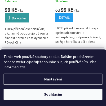
Skladem
Skladem
99 Kč
99 Kč
od
/ ks
/ ks
DETAIL
Do košíku
100% přírodní esenciální olej s
100% přírodní esenciální olej
optimistickou vůní je
významně podporuje trávení a
antiseptický, podporuje trávení,
činnost horních cest dýchacích
snižuje horečku a tiší bolest
Původ: Čína
Novinka
Tento web používá soubory cookie. Dalším procházením
Akce
tohoto webu vyjadřujete souhlas s jejich používáním.. Více
informací
zde
.
Nastavení
ESENCIÁLNÍ OLEJ
ESENCIÁLNÍ OLEJ CEDROVÉ
Souhlasím
BOROVICE
DŘEVO 10 ml