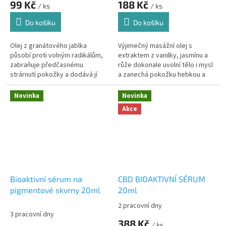
99 Kč
188 Kč
/ ks
/ ks
Do košíku
Do košíku
Olej z granátového jablka
Výjimečný masážní olej s
působí proti volným radikálům,
extraktem z vanilky, jasmínu a
zabraňuje předčasnému
růže dokonale uvolní tělo i mysl
strárnutí pokožky a dodává jí
a zanechá pokožku hebkou a
krásný vzhled
vláčnou
Novinka
Novinka
Akce
Bioaktivní sérum na
CBD BIOAKTIVNÍ SÉRUM
pigmentové skvrny 20ml
20ml
2 pracovní dny
Průměrné
3 pracovní dny
hodnocení
388 Kč
/ ks