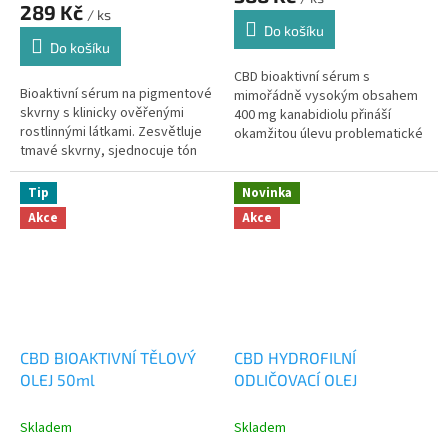
produktu
289 Kč
/ ks
je
Do košíku
5,0
Do košíku
z
5
CBD bioaktivní sérum s
Bioaktivní sérum na pigmentové
hvězdiček.
mimořádně vysokým obsahem
skvrny s klinicky ověřenými
400 mg kanabidiolu přináší
rostlinnými látkami. Zesvětluje
okamžitou úlevu problematické
tmavé skvrny, sjednocuje tón
pleti. Zklidňuje ekzémy, akné i
pleti a předchází nové
lupénku, zmírňuje svědění a
pigmentaci. Dermatologicky...
intenzivně...
Tip
Novinka
Akce
Akce
CBD BIOAKTIVNÍ TĚLOVÝ
CBD HYDROFILNÍ
OLEJ 50ml
ODLIČOVACÍ OLEJ
Skladem
Skladem