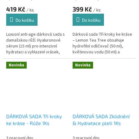
419 Kč
399 Kč
/ ks
/ ks
Do košíku
Do košíku
Luxusní anti-age dárková sada s
Dárková sada Tři kroky ke kráse
damašskou růží. Hyaluronové
– Lemon Tea Tree obsahuje
sérum (15 ml) pro intenzivní
hydrofilní odličovač (50 ml),
hydrataci a vyhlazení vrásek,
květinovou vodu (50 ml) a
Bio královská péče Argan &
pleťový olej (20 ml). Kompletní
Opuncie – Růže (20 ml) pro...
třístupňová péče pro mastnou
Novinka
Novinka
a...
DÁRKOVÁ SADA Tři kroky
DÁRKOVÁ SADA Zklidnění
ke kráse - Růže 1Ks
& Hydratace pleti 1Ks
3 pracovní dny
3 pracovní dny