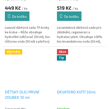
449 Kč
519 Kč
/ ks
/ ks
Do košíku
Do košíku
Luxusní dárková sada Tři kroky
Levandulová dárková sada pro
ke kráse – Růže obsahuje
zklidnění, regeneraci a
hydrofilní odličovač (50 ml), bio
hydrataci pleti. Obsahuje 100%
růžovou vodu (50 ml) a pleťový
bio levandulovou vodu (50 ml),
olej (20 ml). Kompletní
hyaluronové sérum (50 ml) a
třístupňová péče s opojnou
hydrofilní odličovač (50 ml)....
Výprodej
Akce
vůní...
Tip
DĚTSKÝ OLEJ PRVNÍ
DEVATERO KVÍTÍ 50ml
ZOUBEK 10 ml
3 pracovní dny
Skladem