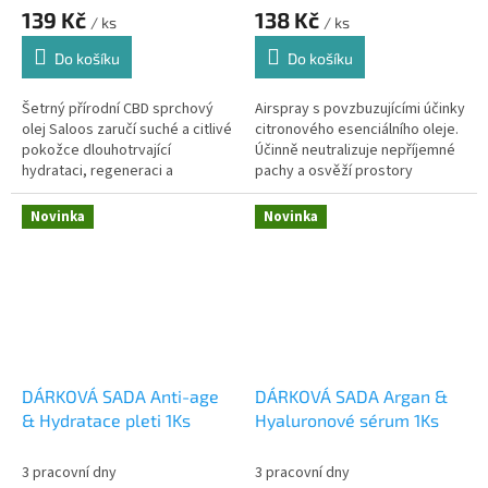
139 Kč
138 Kč
/ ks
/ ks
Do košíku
Do košíku
Šetrný přírodní CBD sprchový
Airspray s povzbuzujícími účinky
olej Saloos zaručí suché a citlivé
citronového esenciálního oleje.
pokožce dlouhotrvající
Účinně neutralizuje nepříjemné
hydrataci, regeneraci a
pachy a osvěží prostory
dokonalý komfort.
Novinka
Novinka
DÁRKOVÁ SADA Anti-age
DÁRKOVÁ SADA Argan &
& Hydratace pleti 1Ks
Hyaluronové sérum 1Ks
3 pracovní dny
3 pracovní dny