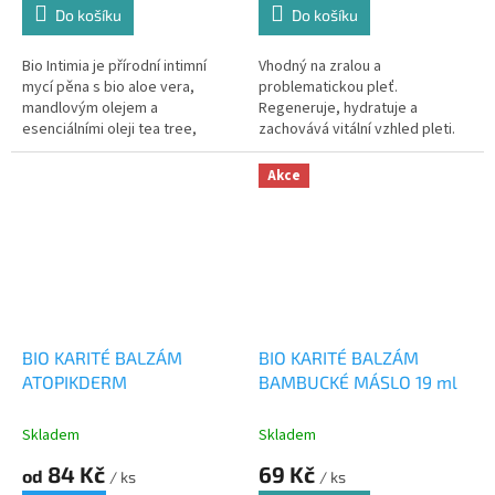
Do košíku
Do košíku
Bio Intimia je přírodní intimní
Vhodný na zralou a
mycí pěna s bio aloe vera,
problematickou pleť.
mandlovým olejem a
Regeneruje, hydratuje a
esenciálními oleji tea tree,
zachovává vitální vzhled pleti.
manuka a pelargonie. Jemně
Reguluje výskyt vrásek
čistí, chrání přirozenou
Akce
mikroflóru a...
BIO KARITÉ BALZÁM
BIO KARITÉ BALZÁM
ATOPIKDERM
BAMBUCKÉ MÁSLO 19 ml
Skladem
Skladem
84 Kč
69 Kč
od
/ ks
/ ks