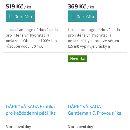
519 Kč
369 Kč
/ ks
/ ks
Do košíku
Do košíku
Luxusní anti-age dárková sada
Luxusní anti-age dárková sada
pro intenzivní hydrataci a
pro intenzivní hydrataci a
omlazení. Obsahuje 100% bio
omlazení. Hyaluronové sérum
růžovou vodu (50 ml),
(15 ml) vyplňuje vrásky a
hyaluronové sérum (50 ml) a
hydratuje, Extra bio Arganový
hydrofilní odličovač Argan
olej (20 ml) zvláčňuje a
Novinka
Revital (50...
zpomaluje...
DÁRKOVÁ SADA Erotika
DÁRKOVÁ SADA
pro každodenní péči 1Ks
Gentleman & ProVous 1ks
3 pracovní dny
3 pracovní dny