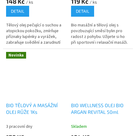
148 Kč
119 Kč
/ ks
/ ks
DETAIL
DETAIL
Tělový olej pečující o suchou a
Bio masážní a tělový olej s
atopickou pokožku, zmírňuje
povzbuzující směsí bylin pro
příznaky lupénky a vyrážek,
radost z pohybu. Užijete si ho
zabraňuje svědění a zarudnutí
při sportovní i relaxační masáži.
kůže
Novinka
BIO TĚLOVÝ A MASÁŽNÍ
BIO WELLNESS OLEJ BIO
OLEJ RŮŽE 1Ks
ARGAN REVITAL 50ml
3 pracovní dny
Skladem