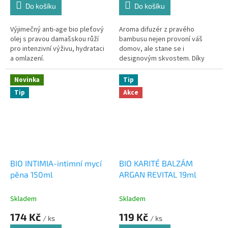
Do košíku
Do košíku
Výjimečný anti-age bio pleťový
Aroma difuzér z pravého
olej s pravou damašskou růží
bambusu nejen provoní váš
pro intenzivní výživu, hydrataci
domov, ale stane se i
a omlazení.
designovým skvostem. Díky
ultrazvukové technologii se
vůně rovnoměrně rozptýlí
Novinka
Tip
Tip
Akce
BIO INTIMIA-intimní mycí
BIO KARITÉ BALZÁM
pěna 150ml
ARGAN REVITAL 19ml
Skladem
Skladem
174 Kč
119 Kč
/ ks
/ ks