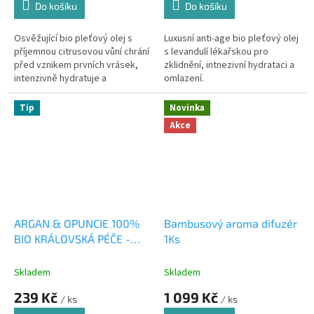
Do košíku
Do košíku
Osvěžující bio pleťový olej s
Luxusní anti-age bio pleťový olej
příjemnou citrusovou vůní chrání
s levandulí lékařskou pro
před vznikem prvních vrásek,
zklidnění, intnezivní hydrataci a
intenzivně hydratuje a
omlazení.
rozjasňuje pleť.
Tip
Novinka
Akce
ARGAN & OPUNCIE 100%
Bambusový aroma difuzér
BIO KRÁLOVSKÁ PÉČE -
1Ks
RŮŽE 20ml
Skladem
Skladem
239 Kč
1 099 Kč
/ ks
/ ks