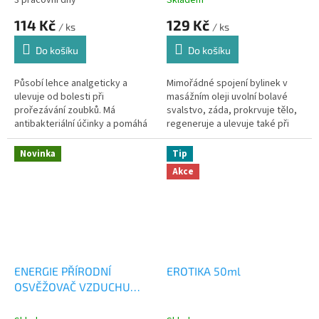
114 Kč
129 Kč
/ ks
/ ks
Do košíku
Do košíku
Působí lehce analgeticky a
Mimořádné spojení bylinek v
ulevuje od bolesti při
masážním oleji uvolní bolavé
prořezávání zoubků. Má
svalstvo, záda, prokrvuje tělo,
antibakteriální účinky a pomáhá
regeneruje a ulevuje také při
hojit zanícené dásně
nachlazení.
Novinka
Tip
Akce
ENERGIE PŘÍRODNÍ
EROTIKA 50ml
OSVĚŽOVAČ VZDUCHU
50ml