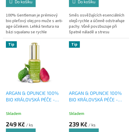
Do košíku
Do košíku
100% Gentleman je prémiový
Směs osvěžujících esenciálních
bio pleťový olej pro muže s anti-
olejů rychle a účinně odstraňuje
age účinkem. Lehká textura na
pachy. Vůně povzbuzuje při
bázi squalanu se rychle
špatné náladě a stresu
vstřebává a plně nahradí krém.
Patentovaná látka LIFE...
Tip
Tip
ARGAN & OPUNCIE 100%
ARGAN & OPUNCIE 100%
BIO KRÁLOVSKÁ PÉČE -
BIO KRÁLOVSKÁ PÉČE -
BERGAMOT 20ml
LEVANDULE 20ml
Skladem
Skladem
249 Kč
239 Kč
/ ks
/ ks