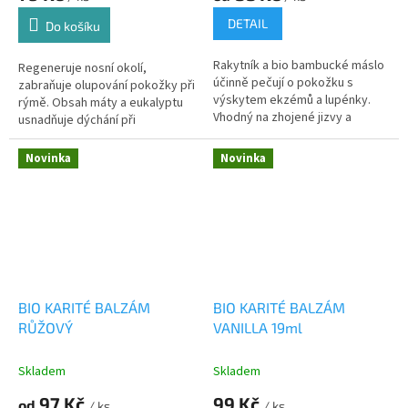
DETAIL
Do košíku
Rakytník a bio bambucké máslo
Regeneruje nosní okolí,
účinně pečují o pokožku s
zabraňuje olupování pokožky při
výskytem ekzémů a lupénky.
rýmě. Obsah máty a eukalyptu
Vhodný na zhojené jizvy a
usnadňuje dýchání při
pokožku po ozařování.
nachlazení.
Novinka
Novinka
BIO KARITÉ BALZÁM
BIO KARITÉ BALZÁM
RŮŽOVÝ
VANILLA 19ml
Skladem
Skladem
97 Kč
99 Kč
od
/ ks
/ ks