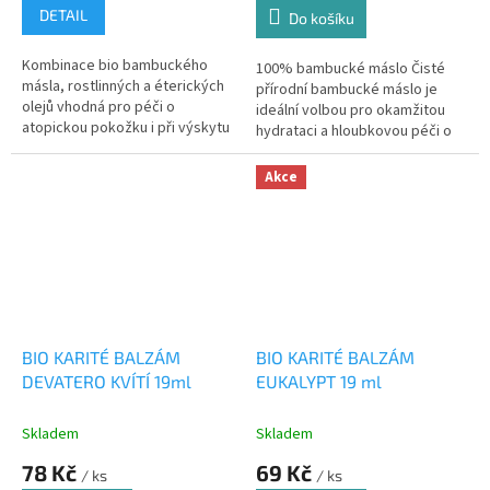
DETAIL
Do košíku
Kombinace bio bambuckého
100% bambucké máslo Čisté
másla, rostlinných a éterických
přírodní bambucké máslo je
olejů vhodná pro péči o
ideální volbou pro okamžitou
atopickou pokožku i při výskytu
hydrataci a hloubkovou péči o
lupénky
pokožku 19 ml
Akce
BIO KARITÉ BALZÁM
BIO KARITÉ BALZÁM
DEVATERO KVÍTÍ 19ml
EUKALYPT 19 ml
Skladem
Skladem
78 Kč
69 Kč
/ ks
/ ks