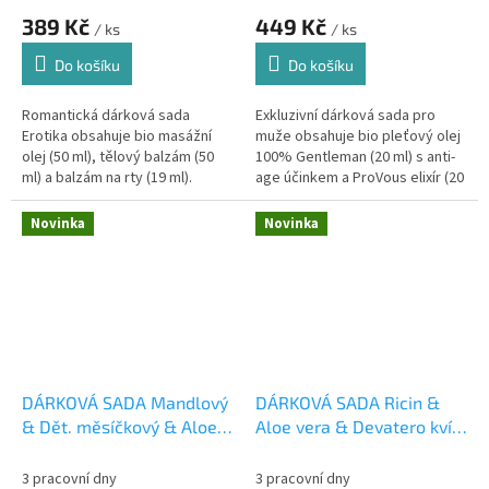
389 Kč
449 Kč
/ ks
/ ks
Do košíku
Do košíku
Romantická dárková sada
Exkluzivní dárková sada pro
Erotika obsahuje bio masážní
muže obsahuje bio pleťový olej
olej (50 ml), tělový balzám (50
100% Gentleman (20 ml) s anti-
ml) a balzám na rty (19 ml).
age účinkem a ProVous elixír (20
Smyslná afrodiziakální vůně
ml) pro vyživené a lesklé vousy.
ylang-ylangu, bergamotu a...
Přírodní péče s mužnou...
Novinka
Novinka
DÁRKOVÁ SADA Mandlový
DÁRKOVÁ SADA Ricin &
& Dět. měsíčkový & Aloe
Aloe vera & Devatero kvítí
vera 1Ks
1Ks
3 pracovní dny
3 pracovní dny