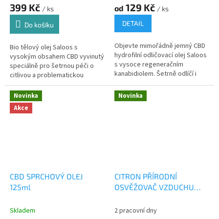
399 Kč
129 Kč
od
/ ks
/ ks
DETAIL
Do košíku
Objevte mimořádně jemný CBD
Bio tělový olej Saloos s
hydrofilní odličovací olej Saloos
vysokým obsahem CBD vyvinutý
s vysoce regeneračním
speciálně pro šetrnou péči o
kanabidiolem. Šetrně odlíčí i
citlivou a problematickou
voděodolný make-up a zároveň
pokožku se sklonem k akné,
pleť zklidní.
ekzému či lupénce.
Novinka
Novinka
Akce
CBD SPRCHOVÝ OLEJ
CITRON PŘÍRODNÍ
125ml
OSVĚŽOVAČ VZDUCHU
50ml
Skladem
2 pracovní dny