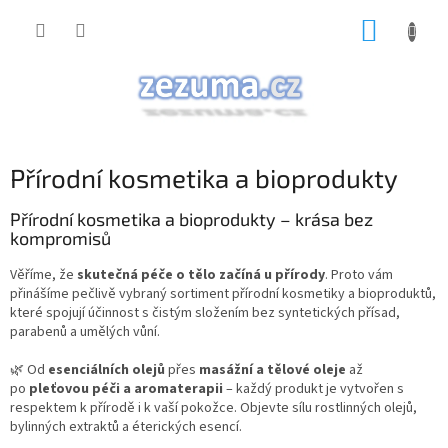
Přejít
NÁKUP
na
obsah
KOŠÍK
Přírodní kosmetika a bioprodukty
Přírodní kosmetika a bioprodukty – krása bez
kompromisů
Věříme, že
skutečná péče o tělo začíná u přírody
. Proto vám
přinášíme pečlivě vybraný sortiment přírodní kosmetiky a bioproduktů,
které spojují účinnost s čistým složením bez syntetických přísad,
parabenů a umělých vůní.
🌿 Od
esenciálních olejů
přes
masážní a tělové oleje
až
po
pleťovou péči a aromaterapii
– každý produkt je vytvořen s
respektem k přírodě i k vaší pokožce. Objevte sílu rostlinných olejů,
bylinných extraktů a éterických esencí.