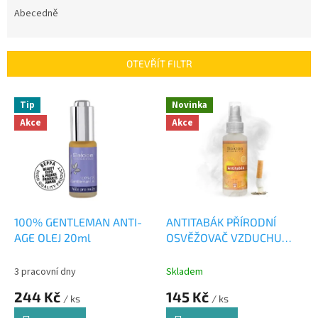
e
Abecedně
n
í
p
OTEVŘÍT FILTR
r
o
V
Tip
Novinka
d
ý
u
Akce
Akce
p
k
i
t
s
ů
p
r
o
d
100% GENTLEMAN ANTI-
ANTITABÁK PŘÍRODNÍ
u
AGE OLEJ 20ml
OSVĚŽOVAČ VZDUCHU
k
50ml
t
3 pracovní dny
Skladem
ů
244 Kč
145 Kč
/ ks
/ ks