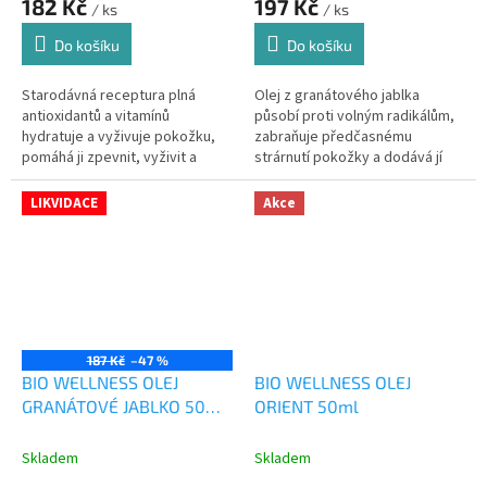
182 Kč
197 Kč
/ ks
/ ks
Do košíku
Do košíku
Starodávná receptura plná
Olej z granátového jablka
antioxidantů a vitamínů
působí proti volným radikálům,
hydratuje a vyživuje pokožku,
zabraňuje předčasnému
pomáhá ji zpevnit, vyživit a
strárnutí pokožky a dodává jí
exoticky ji provoní
krásný vzhled
LIKVIDACE
Akce
187 Kč
–47 %
BIO WELLNESS OLEJ
BIO WELLNESS OLEJ
GRANÁTOVÉ JABLKO 50ml
ORIENT 50ml
LIKVIDACE
Skladem
Skladem