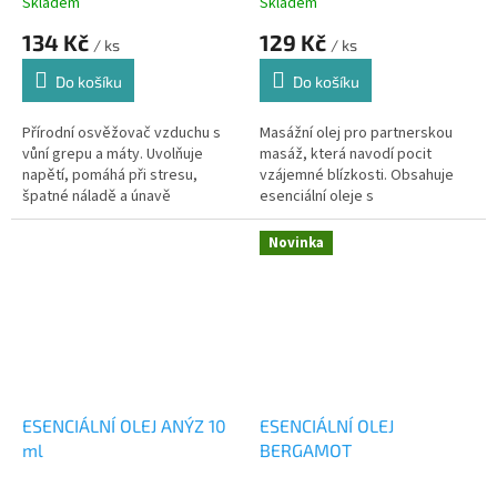
Skladem
Skladem
134 Kč
129 Kč
/ ks
/ ks
Do košíku
Do košíku
Přírodní osvěžovač vzduchu s
Masážní olej pro partnerskou
vůní grepu a máty. Uvolňuje
masáž, která navodí pocit
napětí, pomáhá při stresu,
vzájemné blízkosti. Obsahuje
špatné náladě a únavě
esenciální oleje s
afrodiziakálními účinky
Novinka
ESENCIÁLNÍ OLEJ ANÝZ 10
ESENCIÁLNÍ OLEJ
ml
BERGAMOT