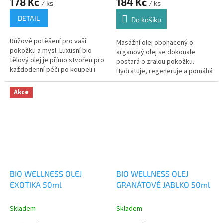
178 Kč
184 Kč
/ ks
/ ks
DETAIL
Do košíku
Růžové potěšení pro vaši
Masážní olej obohacený o
pokožku a mysl. Luxusní bio
arganový olej se dokonale
tělový olej je přímo stvořen pro
postará o zralou pokožku.
každodenní péči po koupeli i
Hydratuje, regeneruje a pomáhá
romantickou masáž.
zpomalovat stárnutí
Akce
BIO WELLNESS OLEJ
BIO WELLNESS OLEJ
EXOTIKA 50ml
GRANÁTOVÉ JABLKO 50ml
Skladem
Skladem