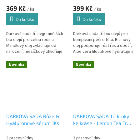
369 Kč
399 Kč
/ ks
/ ks
Do košíku
Do košíku
Dárková sada tří nejjemnějších
Dárková sada tří bio olejů pro
bio olejů pro celou rodinu.
komplexní péči o tělo. Ricinový
Mandlový olej zvláčňuje od
olej podporuje růst řas a obočí,
narození, měsíčkový zklidňuje
Aloe vera hloubkově hydratuje a
opruzeniny a aloe vera
zklidňuje, Devatero kvítí
hloubkově hydratuje. Bezpečná
uvolňuje namožené svaly...
Novinka
Novinka
přírodní...
DÁRKOVÁ SADA Růže &
DÁRKOVÁ SADA Tři kroky
Hyaluronové sérum 1Ks
ke kráse - Lemon Tea Tree
1Ks
3 pracovní dny
3 pracovní dny