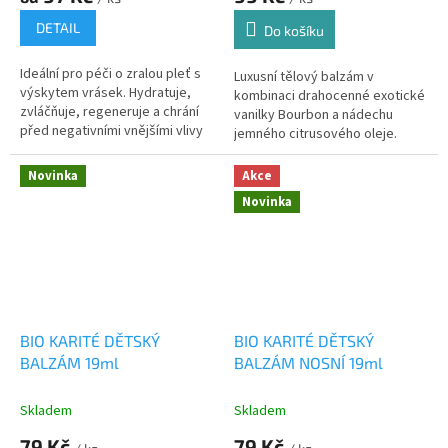
DETAIL
Do košíku
Ideální pro péči o zralou pleť s
Luxusní tělový balzám v
výskytem vrásek. Hydratuje,
kombinaci drahocenné exotické
zvláčňuje, regeneruje a chrání
vanilky Bourbon a nádechu
před negativními vnějšími vlivy
jemného citrusového oleje.
Novinka
Akce
Novinka
BIO KARITÉ DĚTSKÝ
BIO KARITÉ DĚTSKÝ
BALZÁM 19ml
BALZÁM NOSNÍ 19ml
Skladem
Skladem
79 Kč
79 Kč