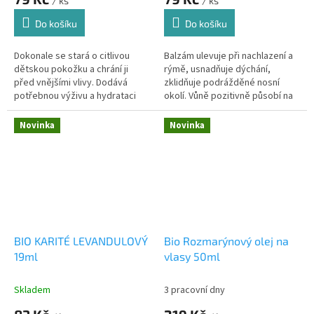
/ ks
/ ks
Do košíku
Do košíku
Dokonale se stará o citlivou
Balzám ulevuje při nachlazení a
dětskou pokožku a chrání ji
rýmě, usnadňuje dýchání,
před vnějšími vlivy. Dodává
zklidňuje podrážděné nosní
potřebnou výživu a hydrataci
okolí. Vůně pozitivně působí na
těla i obličeje
psychiku dětí.
Novinka
Novinka
BIO KARITÉ LEVANDULOVÝ
Bio Rozmarýnový olej na
19ml
vlasy 50ml
Skladem
3 pracovní dny