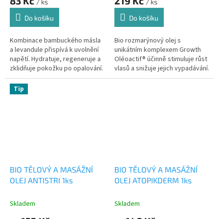
83 Kč
219 Kč
/ ks
/ ks
Do košíku
Do košíku
Kombinace bambuckého másla
Bio rozmarýnový olej s
a levandule přispívá k uvolnění
unikátním komplexem Growth
napětí. Hydratuje, regeneruje a
Oléoactif® účinně stimuluje růst
zklidňuje pokožku po opalování.
vlasů a snižuje jejich vypadávání.
100% přírodní složení pro hustší
a silnější vlasy. Vhodný...
Tip
BIO TĚLOVÝ A MASÁŽNÍ
BIO TĚLOVÝ A MASÁŽNÍ
OLEJ ANTISTRI 1ks
OLEJ ATOPIKDERM 1ks
Skladem
Skladem