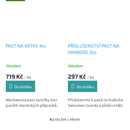
PAST NA KRTKY 1ks
PŘÍSLUŠENSTVÍ PAST NA
HRABOŠE 2ks
Skladem
Skladem
719 Kč
297 Kč
/ ks
/ ks
Do košíku
Do košíku
Mechanická past na krtky bez
Příslušenství k pasti na hraboše
použití chemických přípravků.
SwissInno (sonda a půdní vrták).
6
položek celkem
O
v