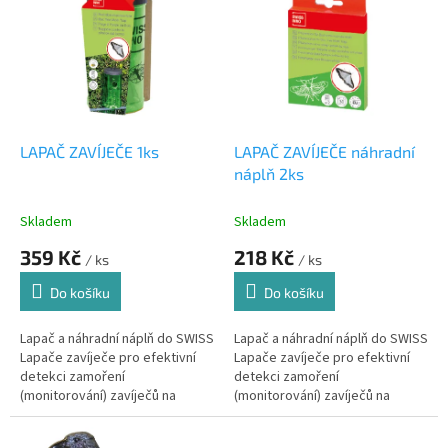
r
p
o
i
d
s
u
p
k
r
t
o
ů
d
LAPAČ ZAVÍJEČE 1ks
LAPAČ ZAVÍJEČE náhradní
u
náplň 2ks
k
t
Skladem
Skladem
ů
359 Kč
218 Kč
/ ks
/ ks
Do košíku
Do košíku
Lapač a náhradní náplň do SWISS
Lapač a náhradní náplň do SWISS
Lapače zavíječe pro efektivní
Lapače zavíječe pro efektivní
detekci zamoření
detekci zamoření
(monitorování) zavíječů na
(monitorování) zavíječů na
zimostrázech (buxus).
zimostrázech (buxus).