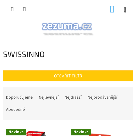
Přejít
NÁKUP
na
obsah
KOŠÍK
SWISSINNO
OTEVŘÍT FILTR
Ř
a
Doporučujeme
Nejlevnější
Nejdražší
Nejprodávanější
z
e
Abecedně
n
í
V
p
Novinka
Novinka
ý