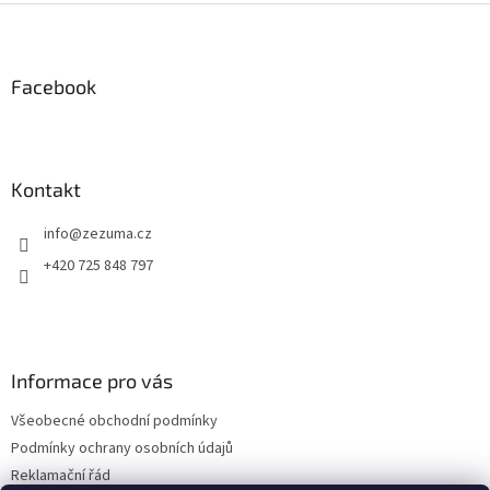
l
Z
á
á
d
p
a
a
Facebook
c
t
í
í
p
r
v
Kontakt
k
y
info
@
zezuma.cz
v
ý
+420 725 848 797
p
i
s
u
Informace pro vás
Všeobecné obchodní podmínky
Podmínky ochrany osobních údajů
Reklamační řád