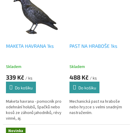
MAKETA HAVRANA 1ks
PAST NA HRABOŠE 1ks
Skladem
Skladem
339 Kč
488 Kč
/ ks
/ ks
Do košíku
Do košíku
Maketa havrana - pomocník pro
Mechanická past na hraboše
odehnání holubů, špačků nebo
nebo hryzce s velmi snadným
kosů ze záhonů jahodníků, révy
nastražením.
vinné, aj.
Novinka