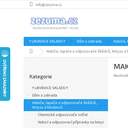
Přejít
info@zezuma.cz
na
obsah
!! LIKVIDACE SKLADU !!
Dům a zahrada
Hubiče,
Domů
Hubiče, lapače a odpuzovače škůdců, hmyzu a 
P
MAK
o
Přeskočit
s
Průměr
Neohod
Kategorie
kategorie
t
hodnoce
r
produkt
!! LIKVIDACE SKLADU !!
a
je
Dům a zahrada
0,0
n
z
Hubiče, lapače a odpuzovače škůdců,
n
hmyzu a hlodavců
5
í
hvězdič
Chemické odpuzovače zvířat
p
Hubicí a odpuzovací přípravky na hmyz
a