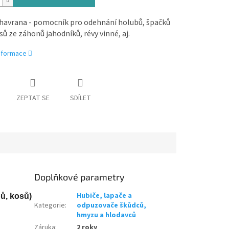
havrana - pomocník pro odehnání holubů, špačků
ů ze záhonů jahodníků, révy vinné, aj.
informace
ZEPTAT SE
SDÍLET
Doplňkové parametry
Hubiče, lapače a
ů, kosů)
Kategorie
:
odpuzovače škůdců,
hmyzu a hlodavců
Záruka
:
2 roky