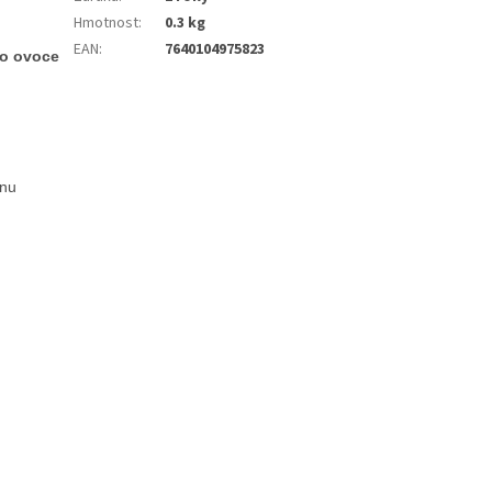
Hmotnost
:
0.3 kg
EAN
:
7640104975823
ho ovoce
onu