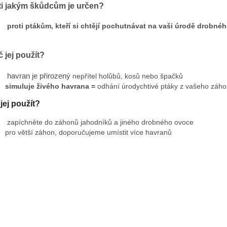
ti jakým škůdcům je určen?
proti ptákům, kteří si chtějí pochutnávat na vaši úrodě drobné
 jej použít?
havran je přirozený
nepřítel holůbů, kosů nebo špačků
simuluje živého havrana =
odhání úrodychtivé ptáky z vašeho záh
jej použít?
zapíchněte do záhonů jahodníků a jiného drobného ovoce
pro větší záhon, doporučujeme umístit více havranů