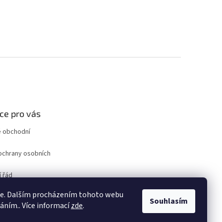
ce pro vás
 obchodní
ochrany osobních
 řád
ro odstoupení od
ie. Dalším procházením tohoto webu
uvy
Souhlasím
váním.. Více informací
zde
.
ám