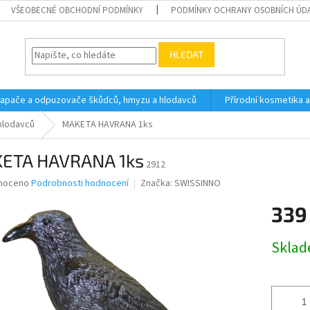
VŠEOBECNÉ OBCHODNÍ PODMÍNKY
PODMÍNKY OCHRANY OSOBNÍCH ÚD
HLEDAT
 lapače a odpuzovače škůdců, hmyzu a hlodavců
Přírodní kosmetika 
hlodavců
MAKETA HAVRANA 1ks
ETA HAVRANA 1ks
2912
né
noceno
Podrobnosti hodnocení
Značka:
SWISSINNO
ní
339
u
Měrná
Skla
cena:
ek.