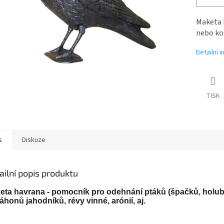
Maketa 
nebo kos
Detailní 
TISK
s
Diskuze
ailní popis produktu
eta havrana - pomocník pro odehnání ptáků (špačků, holub
áhonů jahodníků, révy vinné, arónií, aj.