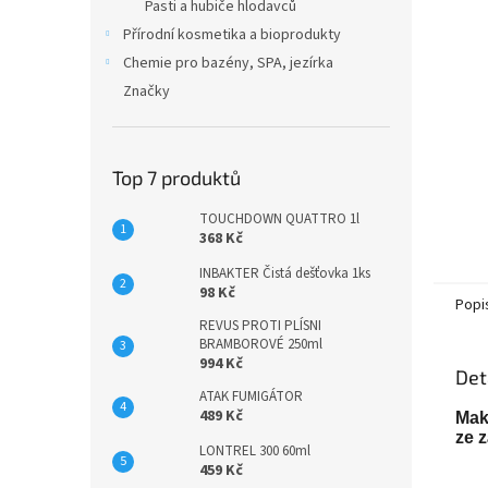
n
Pasti a hubiče hlodavců
e
Přírodní kosmetika a bioprodukty
l
Chemie pro bazény, SPA, jezírka
Značky
Top 7 produktů
TOUCHDOWN QUATTRO 1l
368 Kč
INBAKTER Čistá dešťovka 1ks
98 Kč
Popi
REVUS PROTI PLÍSNI
BRAMBOROVÉ 250ml
994 Kč
Det
ATAK FUMIGÁTOR
489 Kč
Mak
ze z
LONTREL 300 60ml
459 Kč