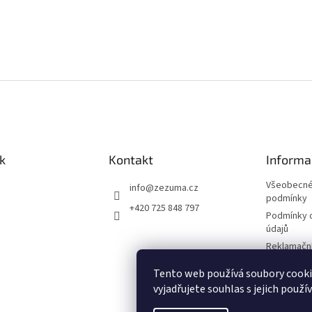
k
Kontakt
Informa
Všeobecné
info
@
zezuma.cz
podmínky
+420 725 848 797
Podmínky 
údajů
Reklamační
Formulář p
Tento web používá soubory cook
kupní smlo
vyjadřujete souhlas s jejich použí
Napište n