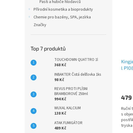
n
Pasti a hubiče hlodavců
ý
í
e
Přírodní kosmetika a bioprodukty
p
p
l
i
r
Chemie pro bazény, SPA, jezírka
s
o
Značky
p
d
r
u
o
k
Top 7 produktů
d
t
u
ů
TOUCHDOWN QUATTRO 1l
Kingj
k
368 Kč
l P10
t
INBAKTER Čistá dešťovka 1ks
ů
98 Kč
REVUS PROTI PLÍSNI
BRAMBOROVÉ 250ml
479
994 Kč
WUXAL KALCIUM
Ruční 
138 Kč
s obje
postřik
ATAK FUMIGÁTOR
tryska
489 Kč
na...