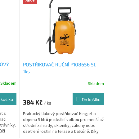
Akce
KOVÝ
POSTŘIKOVAČ RUČNÍ P108656 5L
1ks
Skladem
Skladem
 košíku
Do košíku
384 Kč
/ ks
et s
Praktický tlakový postřikovač Kingjet o
kaci
objemu 5 litrů je ideální volbou pro menší až
trávníky.
střední zahrady, skleníky, záhony nebo
ůči
ošetření rostlin na terase a balkóně. Díky
pevné...