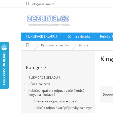
Přejít
info@zezuma.cz
na
obsah
!! LIKVIDACE SKLADU !!
Dům a zahrada
Hubiče,
Domů
Prodávané značky
Kingjet
P
King
o
Přeskočit
s
Kategorie
kategorie
t
r
!! LIKVIDACE SKLADU !!
a
Dům a zahrada
n
Ř
Hubiče, lapače a odpuzovače škůdců,
n
a
Dopor
hmyzu a hlodavců
í
z
Chemické odpuzovače zvířat
p
e
Hubicí a odpuzovací přípravky na hmyz
a
V
n