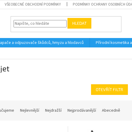
VŠEOBECNÉ OBCHODNÍ PODMÍNKY
PODMÍNKY OCHRANY OSOBNÍCH ÚD
HLEDAT
 lapače a odpuzovače škůdců, hmyzu a hlodavců
Přírodní kosmetika 
jet
OTEVŘÍT FILTR
učujeme
Nejlevnější
Nejdražší
Nejprodávanější
Abecedně