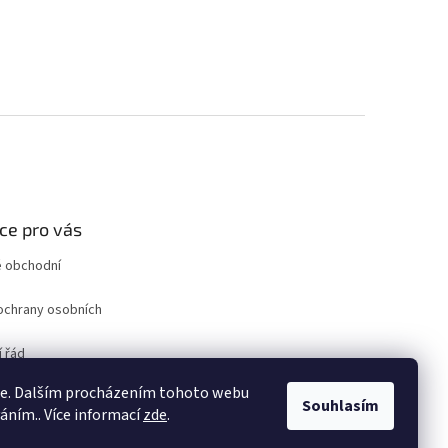
ce pro vás
 obchodní
ochrany osobních
 řád
ro odstoupení od
ie. Dalším procházením tohoto webu
uvy
Souhlasím
váním.. Více informací
zde
.
ám