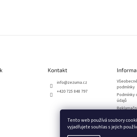
k
Kontakt
Informa
Všeobecné
info
@
zezuma.cz
podmínky
+420 725 848 797
Podmínky 
údajů
Reklamační
Formulář p
Tento web používá soubory cook
kupní smlo
vyjadřujete souhlas s jejich použí
Napište n