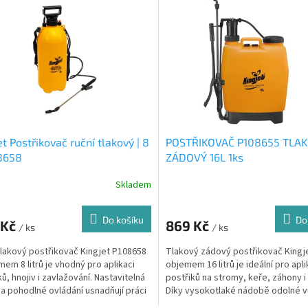
et Postřikovač ruční tlakový | 8
POSTŘIKOVAČ P108655 TLA
8658
ZÁDOVÝ 16L 1ks
Skladem
Do košíku
Do
 Kč
869 Kč
/ ks
/ ks
tlakový postřikovač Kingjet P108658
Tlakový zádový postřikovač Kingj
mem 8 litrů je vhodný pro aplikaci
objemem 16 litrů je ideální pro apli
ů, hnojiv i zavlažování. Nastavitelná
postřiků na stromy, keře, záhony i 
 a pohodlné ovládání usnadňují práci
Díky vysokotlaké nádobě odolné v
chemikáliím je...