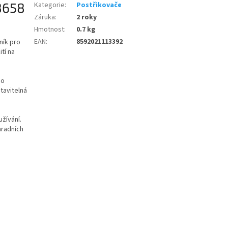
08658
Kategorie
:
Postřikovače
Záruka
:
2 roky
Hmotnost
:
0.7 kg
EAN
:
8592021113392
ník pro
ití na
ho
tavitelná
žívání.
hradních