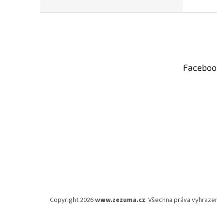
Z
á
p
a
t
Faceboo
í
Copyright 2026
www.zezuma.cz
. Všechna práva vyhraze