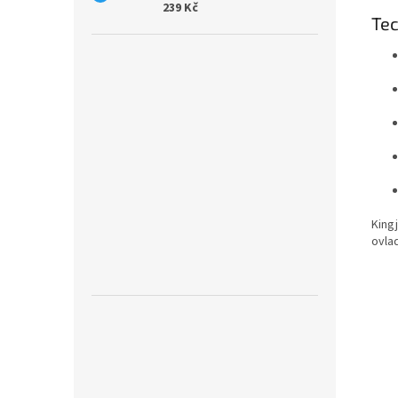
239 Kč
Tec
Kingj
ovla