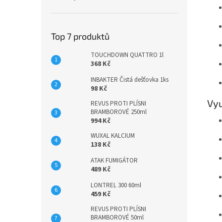
Top 7 produktů
TOUCHDOWN QUATTRO 1l
368 Kč
INBAKTER Čistá dešťovka 1ks
98 Kč
Vyu
REVUS PROTI PLÍSNI
BRAMBOROVÉ 250ml
994 Kč
WUXAL KALCIUM
138 Kč
ATAK FUMIGÁTOR
489 Kč
LONTREL 300 60ml
459 Kč
REVUS PROTI PLÍSNI
BRAMBOROVÉ 50ml