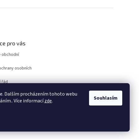
ce pro vás
 obchodní
ochrany osobních
 řád
ro odstoupení od
ie. Dalším procházením tohoto webu
uvy
Souhlasím
váním.. Více informací
zde
.
ám
Vytvořil Shoptet