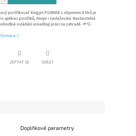
kový postřikovač Kingjet P108658 s objemem 8 litrů je
o aplikaci postřiků, hnojiv i zavlažování. Nastavitelná
pohodlné ovládání usnadňují práci na zahradě. 🌱💦
informace
ZEPTAT SE
SDÍLET
Doplňkové parametry