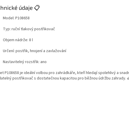
hnické údaje 📋
Model: P108658
Typ: ruční tlakový postřikovač
Objem nádrže: 8 l
Určení: postřik, hnojení a zavlažování
Nastavitelný rozstřik: ano
et P108658 je ideální volbou pro zahrádkáře, kteří hledají spolehlivý a snad
datelný postřikovač s dostatečnou kapacitou pro běžnou údržbu zahrady. 