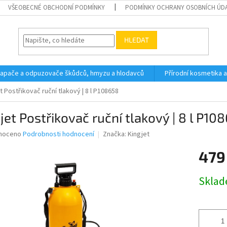
VŠEOBECNÉ OBCHODNÍ PODMÍNKY
PODMÍNKY OCHRANY OSOBNÍCH ÚD
HLEDAT
 lapače a odpuzovače škůdců, hmyzu a hlodavců
Přírodní kosmetika 
t Postřikovač ruční tlakový | 8 l P108658
jet Postřikovač ruční tlakový | 8 l P10
né
noceno
Podrobnosti hodnocení
Značka:
Kingjet
ní
479
u
Měrná
Skla
cena:
ek.