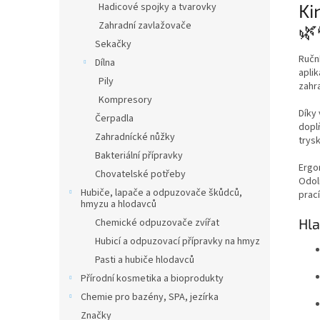
Ki
Hadicové spojky a tvarovky
Zahradní zavlažovače
🌿
Sekačky
Ručn
Dílna
aplik
Pily
zahr
Kompresory
Díky
Čerpadla
dopl
Zahradnícké nůžky
trys
Bakteriální přípravky
Ergo
Chovatelské potřeby
Odol
Hubiče, lapače a odpuzovače škůdců,
prací
hmyzu a hlodavců
Hla
Chemické odpuzovače zvířat
Hubicí a odpuzovací přípravky na hmyz
Pasti a hubiče hlodavců
Přírodní kosmetika a bioprodukty
Chemie pro bazény, SPA, jezírka
Značky