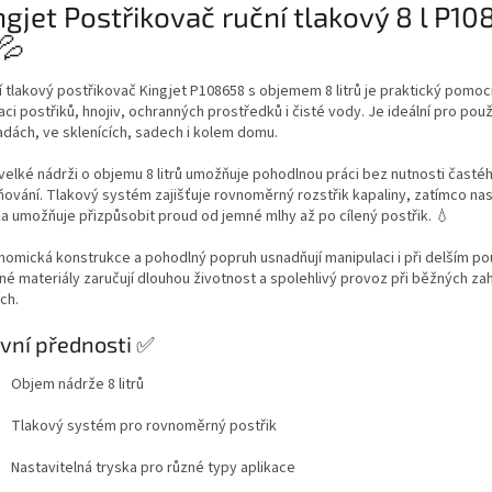
ngjet Postřikovač ruční tlakový 8 l P1
💦
í tlakový postřikovač Kingjet P108658 s objemem 8 litrů je praktický pomoc
aci postřiků, hnojiv, ochranných prostředků i čisté vody. Je ideální pro použ
adách, ve sklenících, sadech i kolem domu.
 velké nádrži o objemu 8 litrů umožňuje pohodlnou práci bez nutnosti časté
ňování. Tlakový systém zajišťuje rovnoměrný rozstřik kapaliny, zatímco nas
ka umožňuje přizpůsobit proud od jemné mlhy až po cílený postřik. 💧
nomická konstrukce a pohodlný popruh usnadňují manipulaci i při delším pou
né materiály zaručují dlouhou životnost a spolehlivý provoz při běžných za
ch.
vní přednosti ✅
Objem nádrže 8 litrů
Tlakový systém pro rovnoměrný postřik
Nastavitelná tryska pro různé typy aplikace