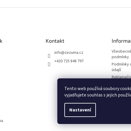
k
Kontakt
Informa
Všeobecné
info
@
zezuma.cz
podmínky
+420 725 848 797
Podmínky 
údajů
Reklamační
Formulář p
Tento web používá soubory cook
kupní smlo
vyjadřujete souhlas s jejich použí
Napište n
Nastavení
na.