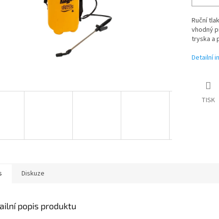
Ruční tla
vhodný pr
tryska a 
Detailní 
TISK
s
Diskuze
ailní popis produktu