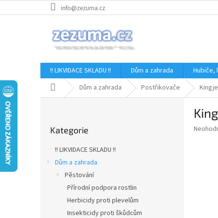
Přejít
info@zezuma.cz
na
obsah
!! LIKVIDACE SKLADU !!
Dům a zahrada
Hubiče,
Domů
Dům a zahrada
Postřikovače
Kingje
P
King
o
Přeskočit
s
Průměr
Neohod
Kategorie
kategorie
t
hodnoce
r
produkt
!! LIKVIDACE SKLADU !!
a
je
Dům a zahrada
0,0
n
z
Pěstování
n
5
í
Přírodní podpora rostlin
hvězdič
p
Herbicidy proti plevelům
a
Insekticidy proti škůdcům