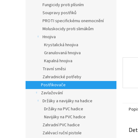
n
Fungicidy proti plísním
e
Soupravy postřiků
l
PROTI specifickému onemocnění
Moluskocidy proti slimákům
Hnojiva
Krystalická hnojiva
Granulovaná hnojiva
Kapalná hnojiva
Travní směsi
Zahradnické potřeby
Postřikovače
Zavlažování
Držáky a navijáky na hadice
Držáky na PVC hadice
Popi
Navijáky na PVC hadice
Zahradní PVC hadice
Det
Zalévací ruční pistole