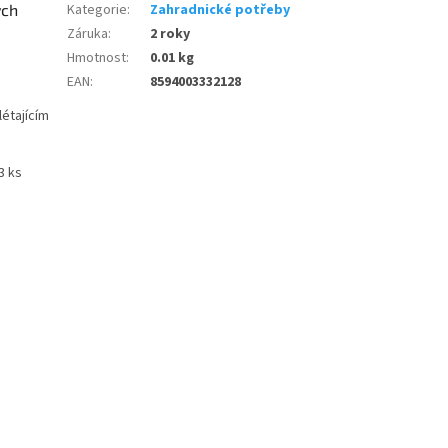
ých
Kategorie
:
Zahradnické potřeby
Záruka
:
2 roky
Hmotnost
:
0.01 kg
EAN
:
8594003332128
létajícím
3 ks