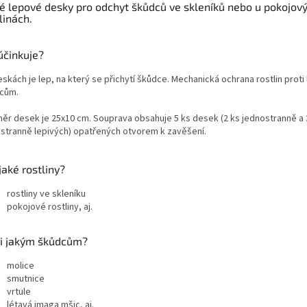
té lepové desky pro odchyt škůdců ve skleníků nebo u pokojov
linách.
účinkuje?
skách je lep, na který se přichytí škůdce. Mechanická ochrana rostlin proti 
cům.
ěr desek je 25x10 cm. Souprava obsahuje 5 ks desek (2 ks jednostranně a 
stranně lepivých) opatřených otvorem k zavěšení.
jaké rostliny?
rostliny ve skleníku
pokojové rostliny, aj.
ti jakým škůdcům?
molice
smutnice
vrtule
létavá imaga mšic, aj.