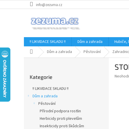
Přejít
info@zezuma.cz
na
obsah
!! LIKVIDACE SKLADU !!
Dům a zahrada
Hubiče,
Domů
Dům a zahrada
Pěstování
Zahradni
P
STO
o
Přeskočit
s
Průměr
Neohod
Kategorie
kategorie
t
hodnoce
r
produkt
!! LIKVIDACE SKLADU !!
a
je
Dům a zahrada
0,0
n
z
Pěstování
n
5
í
Přírodní podpora rostlin
hvězdič
p
Herbicidy proti plevelům
a
Insekticidy proti škůdcům