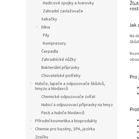
Žlu
Hadicové spojky a tvarovky
rost
Zahradní zavlažovače
Sekačky
Jak 
Dílna
Pily
Na de
škůd
Kompresory
Čerpadla
Rozm
obou
Zahradnícké nůžky
Bakteriální přípravky
Chovatelské potřeby
Pro 
Hubiče, lapače a odpuzovače škůdců,
hmyzu a hlodavců
Chemické odpuzovače zvířat
Hubicí a odpuzovací přípravky na hmyz
Pro
Pasti a hubiče hlodavců
Přírodní kosmetika a bioprodukty
Chemie pro bazény, SPA, jezírka
Značky