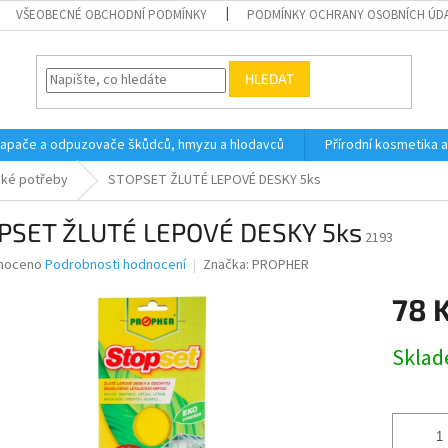
VŠEOBECNÉ OBCHODNÍ PODMÍNKY
PODMÍNKY OCHRANY OSOBNÍCH ÚD
HLEDAT
 lapače a odpuzovače škůdců, hmyzu a hlodavců
Přírodní kosmetika 
cké potřeby
STOPSET ŽLUTÉ LEPOVÉ DESKY 5ks
PSET ŽLUTÉ LEPOVÉ DESKY 5ks
2193
né
noceno
Podrobnosti hodnocení
Značka:
PROPHER
ní
78 
u
Měrná
Skla
cena:
ek.