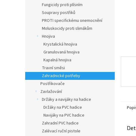
n
Fungicidy proti plísním
e
Soupravy postřiků
l
PROTI specifickému onemocnění
Moluskocidy proti slimákům
Hnojiva
Krystalická hnojiva
Granulovaná hnojiva
Kapalná hnojiva
Travní směsi
Zahradnické potřeby
Postřikovače
Zavlažování
Držáky a navijáky na hadice
Držáky na PVC hadice
Popi
Navijáky na PVC hadice
Zahradní PVC hadice
Det
Zalévací ruční pistole