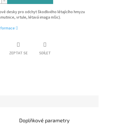
ové desky pro odchyt škodlivého létajícího hmyzu
smutnice, vrtule, létavá imaga mšic).
informace
ZEPTAT SE
SDÍLET
Doplňkové parametry