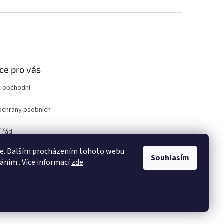
ce pro vás
 obchodní
ochrany osobních
 řád
ro odstoupení od
ie. Dalším procházením tohoto webu
uvy
Souhlasím
váním.. Více informací
zde
.
ám
Vytvořil Shoptet