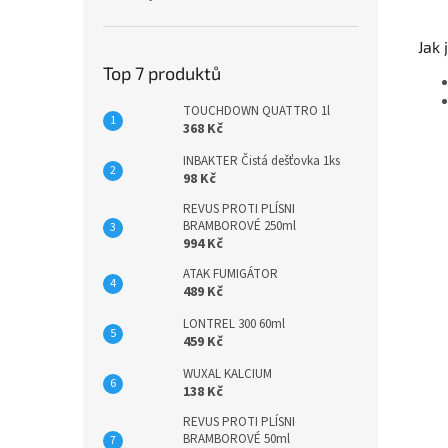
Jak 
Top 7 produktů
TOUCHDOWN QUATTRO 1l
368 Kč
INBAKTER Čistá dešťovka 1ks
98 Kč
REVUS PROTI PLÍSNI
BRAMBOROVÉ 250ml
994 Kč
ATAK FUMIGÁTOR
489 Kč
LONTREL 300 60ml
459 Kč
WUXAL KALCIUM
138 Kč
REVUS PROTI PLÍSNI
BRAMBOROVÉ 50ml