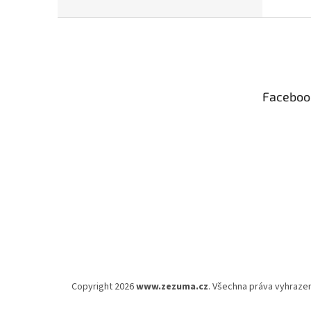
Z
á
p
a
t
Faceboo
í
Copyright 2026
www.zezuma.cz
. Všechna práva vyhraze