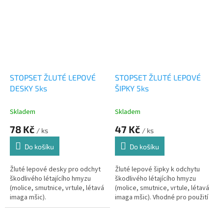
STOPSET ŽLUTÉ LEPOVÉ
STOPSET ŽLUTÉ LEPOVÉ
DESKY 5ks
ŠIPKY 5ks
Skladem
Skladem
78 Kč
47 Kč
/ ks
/ ks
Do košíku
Do košíku
Žluté lepové desky pro odchyt
Žluté lepové šipky k odchytu
škodlivého létajícího hmyzu
škodlivého létajícího hmyzu
(molice, smutnice, vrtule, létavá
(molice, smutnice, vrtule, létavá
imaga mšic).
imaga mšic). Vhodné pro použití
u pokojových rostlin.