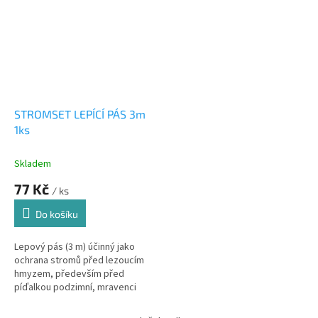
STROMSET LEPÍCÍ PÁS 3m
1ks
Skladem
77 Kč
/ ks
Do košíku
Lepový pás (3 m) účinný jako
ochrana stromů před lezoucím
hmyzem, především před
píďalkou podzimní, mravenci
atd.