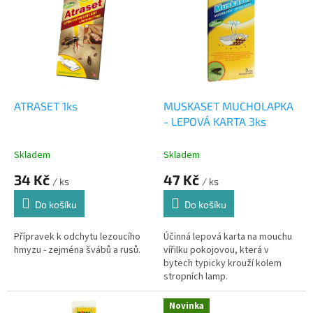
r
p
o
i
d
s
u
p
k
r
t
o
ů
d
ATRASET 1ks
MUSKASET MUCHOLAPKA
u
- LEPOVÁ KARTA 3ks
k
t
Skladem
Skladem
ů
34 Kč
47 Kč
/ ks
/ ks
Do košíku
Do košíku
Přípravek k odchytu lezoucího
Účinná lepová karta na mouchu
hmyzu - zejména švábů a rusů.
vířilku pokojovou, která v
bytech typicky krouží kolem
stropních lamp.
Novinka