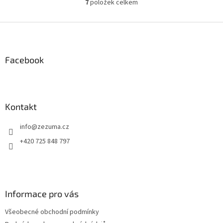
7
položek celkem
O
v
l
Z
á
á
d
p
a
a
Facebook
c
t
í
í
p
r
v
Kontakt
k
y
info
@
zezuma.cz
v
ý
+420 725 848 797
p
i
s
u
Informace pro vás
Všeobecné obchodní podmínky