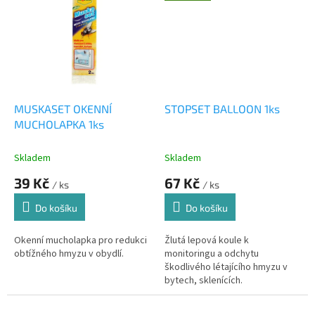
MUSKASET OKENNÍ
STOPSET BALLOON 1ks
MUCHOLAPKA 1ks
Skladem
Skladem
39 Kč
67 Kč
/ ks
/ ks
Do košíku
Do košíku
Okenní mucholapka pro redukci
Žlutá lepová koule k
obtížného hmyzu v obydlí.
monitoringu a odchytu
škodlivého létajícího hmyzu v
bytech, sklenících.