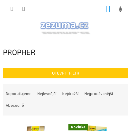
Přejít
NÁKUP
na
obsah
KOŠÍK
PROPHER
OTEVŘÍT FILTR
Ř
a
Doporučujeme
Nejlevnější
Nejdražší
Nejprodávanější
z
e
Abecedně
n
í
V
p
Novinka
ý