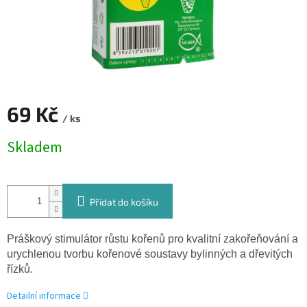
69 Kč
/ ks
Měrná
Skladem
cena:
Přidat do košíku
Práškový stimulátor růstu kořenů pro kvalitní zakořeňování a
urychlenou tvorbu kořenové soustavy bylinných a dřevitých
řízků.
Detailní informace