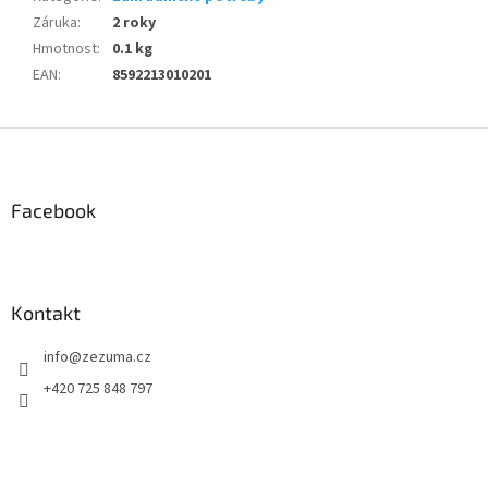
Záruka
:
2 roky
Hmotnost
:
0.1 kg
EAN
:
8592213010201
Z
á
p
a
Facebook
t
í
Kontakt
info
@
zezuma.cz
+420 725 848 797