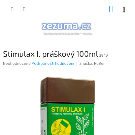
Přejít
NÁKUP
na
obsah
KOŠÍK
Stimulax I. práškový 100ml
2849
Průměrné
Neohodnoceno
Podrobnosti hodnocení
Značka:
HuBen
hodnocení
produktu
je
0,0
z
5
hvězdiček.