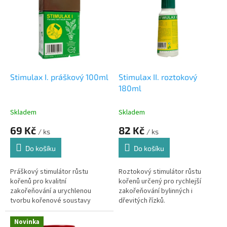
r
p
o
i
d
s
u
p
k
r
t
o
ů
d
Stimulax I. práškový 100ml
Stimulax II. roztokový
u
180ml
k
t
Skladem
Skladem
ů
69 Kč
82 Kč
/ ks
/ ks
Do košíku
Do košíku
Práškový stimulátor růstu
Roztokový stimulátor růstu
kořenů pro kvalitní
kořenů určený pro rychlejší
zakořeňování a urychlenou
zakořeňování bylinných i
tvorbu kořenové soustavy
dřevitých řízků.
bylinných a dřevitých řízků.
Novinka