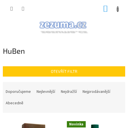
Přejít
NÁKUP
na
obsah
KOŠÍK
HuBen
OTEVŘÍT FILTR
Ř
a
Doporučujeme
Nejlevnější
Nejdražší
Nejprodávanější
z
e
Abecedně
n
í
V
p
Novinka
ý