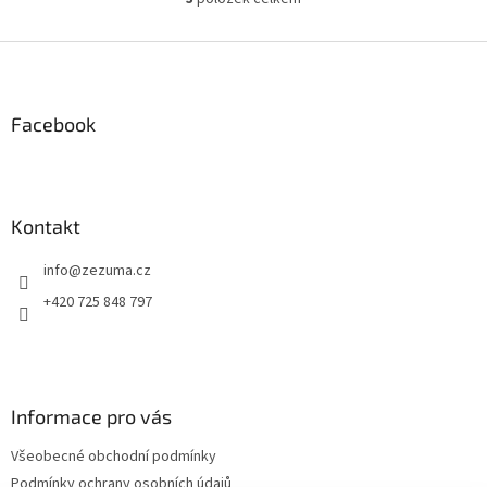
O
v
l
Z
á
á
d
p
a
a
Facebook
c
t
í
í
p
r
v
Kontakt
k
y
info
@
zezuma.cz
v
ý
+420 725 848 797
p
i
s
u
Informace pro vás
Všeobecné obchodní podmínky
Podmínky ochrany osobních údajů