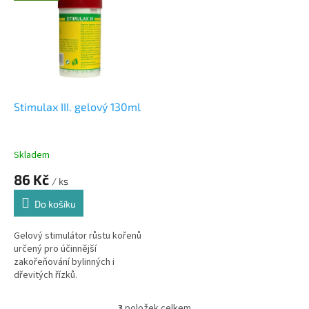
Stimulax III. gelový 130ml
Skladem
86 Kč
/ ks
Do košíku
Gelový stimulátor růstu kořenů
určený pro účinnější
zakořeňování bylinných i
dřevitých řízků.
3
položek celkem