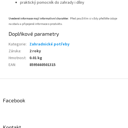
praktický pomocník do zahrady i dílny
Uvedené informace mají informativní charakter.
Před použitím si vždy přečtěte údaje
na obalu a připojené informace o produktu.
Doplňkové parametry
Kategorie
:
Zahradnické potřeby
Záruka
:
2 roky
Hmotnost
:
0.01 kg
EAN
:
8595660501315
Z
á
p
a
Facebook
t
í
Kontakt