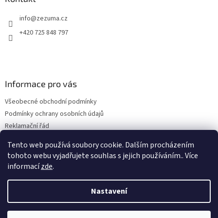
info
@
zezuma.cz
+420 725 848 797
Informace pro vás
Všeobecné obchodní podmínky
Podmínky ochrany osobních údajů
Reklamační řád
Formulář pro odstoupení od kupní smlouvy
Tento web používá soubory cookie. Dalším procházením
Napište nám
tohoto webu vyjadřujete souhlas s jejich používáním.. Více
informací
zde
.
Nastavení
Vytvořil Shoptet