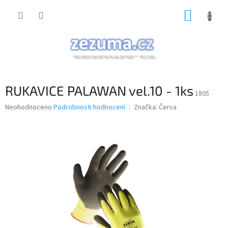
Přejít
NÁKUP
na
obsah
KOŠÍK
RUKAVICE PALAWAN vel.10 - 1ks
1805
Průměrné
Neohodnoceno
Podrobnosti hodnocení
Značka:
Červa
hodnocení
produktu
je
0,0
z
5
hvězdiček.