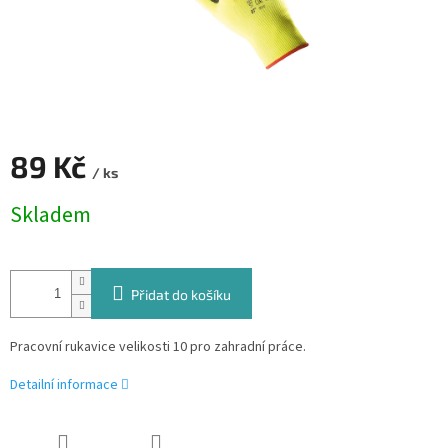
89 Kč
/ ks
Měrná
Skladem
cena:
Přidat do košíku
Pracovní rukavice velikosti 10 pro zahradní práce.
Detailní informace