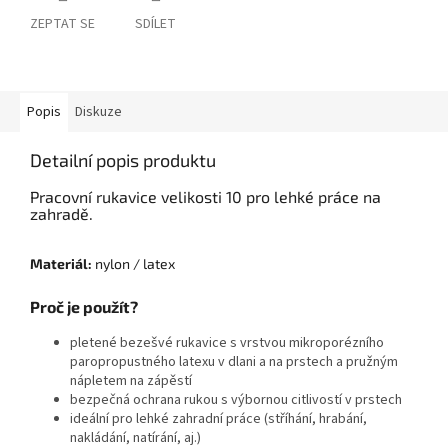
ZEPTAT SE
SDÍLET
Popis
Diskuze
Detailní popis produktu
Pracovní rukavice velikosti 10 pro lehké práce na
zahradě.
Materiál:
nylon / latex
Proč je použít?
pletené bezešvé rukavice s vrstvou mikroporézního
paropropustného latexu v dlani a na prstech a pružným
nápletem na zápěstí
bezpečná ochrana rukou s výbornou citlivostí v prstech
ideální pro lehké zahradní práce (stříhání, hrabání,
nakládání, natírání, aj.)