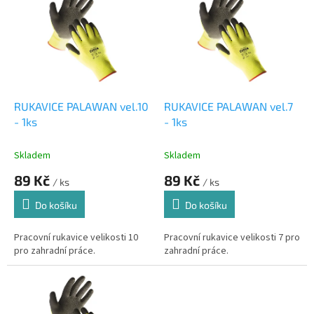
r
p
o
i
d
s
u
p
k
r
t
o
ů
d
RUKAVICE PALAWAN vel.10
RUKAVICE PALAWAN vel.7
u
- 1ks
- 1ks
k
t
Skladem
Skladem
ů
89 Kč
89 Kč
/ ks
/ ks
Do košíku
Do košíku
Pracovní rukavice velikosti 10
Pracovní rukavice velikosti 7 pro
pro zahradní práce.
zahradní práce.