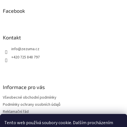
d
p
a
a
Facebook
c
t
í
í
p
r
v
Kontakt
k
y
info
@
zezuma.cz
v
ý
+420 725 848 797
p
i
s
u
Informace pro vás
Všeobecné obchodní podmínky
Podmínky ochrany osobních údajů
Reklamační řád
Formulář pro odstoupení od kupní smlouvy
Tento web používá soubory cookie. Dalším procházením
Napište nám