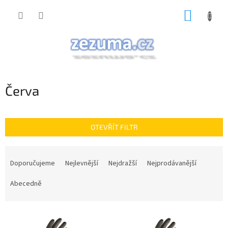
Přejít
NÁKUP
na
obsah
KOŠÍK
Červa
OTEVŘÍT FILTR
Ř
a
Doporučujeme
Nejlevnější
Nejdražší
Nejprodávanější
z
e
Abecedně
n
í
V
p
ý