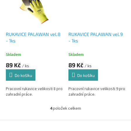
RUKAVICE PALAWAN vel.8
RUKAVICE PALAWAN vel.9
- 1ks
- 1ks
Skladem
Skladem
89 Kč
89 Kč
/ ks
/ ks
Do košíku
Do košíku
Pracovní rukavice velikosti 8 pro
Pracovní rukavice velikosti 9 pro
zahradní práce.
zahradní práce.
4
položek celkem
O
v
l
Z
á
á