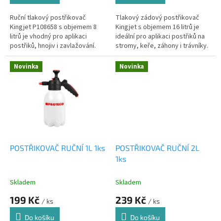
Ruční tlakový postřikovač
Tlakový zádový postřikovač
Kingjet P108658 s objemem 8
Kingjet s objemem 16 litrů je
litrů je vhodný pro aplikaci
ideální pro aplikaci postřiků na
postřiků, hnojiv i zavlažování.
stromy, keře, záhony i trávníky.
Nastavitelná tryska a pohodlné
Díky vysokotlaké nádobě
ovládání usnadňují práci na...
odolné vůči chemikáliím je...
Novinka
Novinka
POSTŘIKOVAČ RUČNÍ 1L 1ks
POSTŘIKOVAČ RUČNÍ 2L
1ks
Skladem
Skladem
199 Kč
239 Kč
/ ks
/ ks
Do košíku
Do košíku