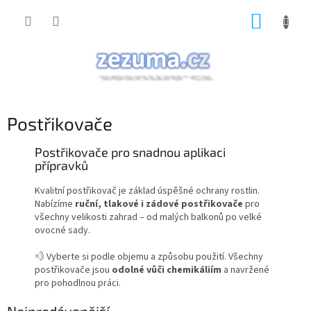
Přejít
NÁKUP
na
obsah
KOŠÍK
Postřikovače
Postřikovače pro snadnou aplikaci
přípravků
Kvalitní postřikovač je základ úspěšné ochrany rostlin.
Nabízíme
ruční, tlakové i zádové postřikovače
pro
všechny velikosti zahrad – od malých balkonů po velké
ovocné sady.
💨 Vyberte si podle objemu a způsobu použití. Všechny
postřikovače jsou
odolné vůči chemikáliím
a navržené
pro pohodlnou práci.