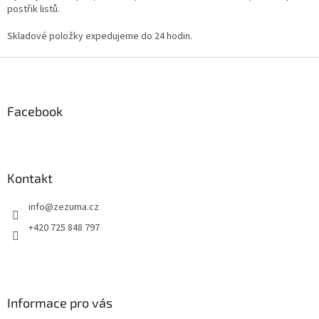
postřik listů.
Skladové položky expedujeme do 24 hodin.
Z
á
p
a
Facebook
t
í
Kontakt
info
@
zezuma.cz
+420 725 848 797
Informace pro vás