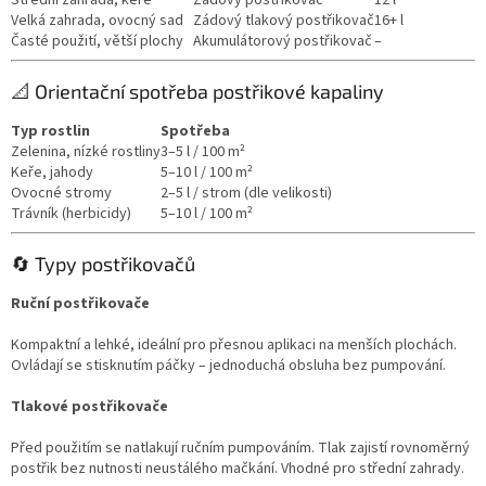
Střední zahrada, keře
Zádový postřikovač
12 l
s
Velká zahrada, ovocný sad
Zádový tlakový postřikovač
16+ l
u
Časté použití, větší plochy
Akumulátorový postřikovač
–
📐 Orientační spotřeba postřikové kapaliny
Typ rostlin
Spotřeba
Zelenina, nízké rostliny
3–5 l / 100 m²
Keře, jahody
5–10 l / 100 m²
Ovocné stromy
2–5 l / strom (dle velikosti)
Trávník (herbicidy)
5–10 l / 100 m²
🔄 Typy postřikovačů
Ruční postřikovače
Kompaktní a lehké, ideální pro přesnou aplikaci na menších plochách.
Ovládají se stisknutím páčky – jednoduchá obsluha bez pumpování.
Tlakové postřikovače
Před použitím se natlakují ručním pumpováním. Tlak zajistí rovnoměrný
postřik bez nutnosti neustálého mačkání. Vhodné pro střední zahrady.