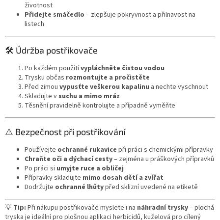
životnost
Přidejte smáčedlo
– zlepšuje pokryvnost a přilnavost na
listech
🛠️ Údržba postřikovače
Po každém použití
vypláchněte čistou vodou
Trysku občas
rozmontujte a pročistěte
Před zimou
vypusťte veškerou kapalinu
a nechte vyschnout
Skladujte v
suchu a mimo mráz
Těsnění pravidelně kontrolujte a případně vyměňte
⚠️ Bezpečnost při postřikování
Používejte
ochranné rukavice
při práci s chemickými přípravky
Chraňte oči a dýchací cesty
– zejména u práškových přípravků
Po práci si
umyjte ruce a obličej
Přípravky skladujte
mimo dosah dětí a zvířat
Dodržujte
ochranné lhůty
před sklizní uvedené na etiketě
💡
Tip:
Při nákupu postřikovače myslete i na
náhradní trysky
– plochá
tryska je ideální pro plošnou aplikaci herbicidů, kuželová pro cílený