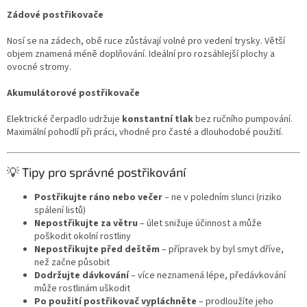
Zádové postřikovače
Nosí se na zádech, obě ruce zůstávají volné pro vedení trysky. Větší
objem znamená méně doplňování. Ideální pro rozsáhlejší plochy a
ovocné stromy.
Akumulátorové postřikovače
Elektrické čerpadlo udržuje
konstantní tlak
bez ručního pumpování.
Maximální pohodlí při práci, vhodné pro časté a dlouhodobé použití.
💡 Tipy pro správné postřikování
Postřikujte ráno nebo večer
– ne v poledním slunci (riziko
spálení listů)
Nepostřikujte za větru
– úlet snižuje účinnost a může
poškodit okolní rostliny
Nepostřikujte před deštěm
– přípravek by byl smyt dříve,
než začne působit
Dodržujte dávkování
– více neznamená lépe, předávkování
může rostlinám uškodit
Po použití postřikovač vypláchněte
– prodloužíte jeho