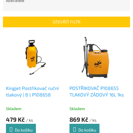
e
Abecedně
n
í
p
OTEVŘÍT FILTR
r
o
V
d
ý
u
p
k
i
t
s
ů
p
r
o
d
Kingjet Postřikovač ruční
POSTŘIKOVAČ P108655
u
tlakový | 8 l P108658
TLAKOVÝ ZÁDOVÝ 16L 1ks
k
t
Skladem
Skladem
ů
479 Kč
869 Kč
/ ks
/ ks
Do košíku
Do košíku