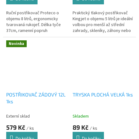
Ruční postřikovač Proteco o
Praktický tlakový postřikovač
objemu 8 litrů, ergonomicky
Kingjet o objemu 5 litrů je ideální
tvarovaná rukojeť. Délka tyče
volbou pro menší až střední
37cm, ramenní popruh
zahrady, skleníky, záhony nebo
ošetření rostlin na terase a
balkóně. Díky pevné...
Novinka
POSTŘIKOVAČ ZÁDOVÝ 12L
TRYSKA PLOCHÁ VELKÁ 1ks
1ks
Externí sklad
Skladem
579 Kč
89 Kč
/ ks
/ ks
Do košíku
Do košíku