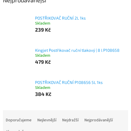
Nejprodávanější
POSTŘIKOVAČ RUČNÍ 2L 1ks
Skladem
239 Kč
Kingjet Postřikovač ruční tlakový | 8 l P108658
Skladem
479 Kč
POSTŘIKOVAČ RUČNÍ P108656 5L 1ks
Skladem
384 Kč
Ř
a
Doporučujeme
Nejlevnější
Nejdražší
Nejprodávanější
z