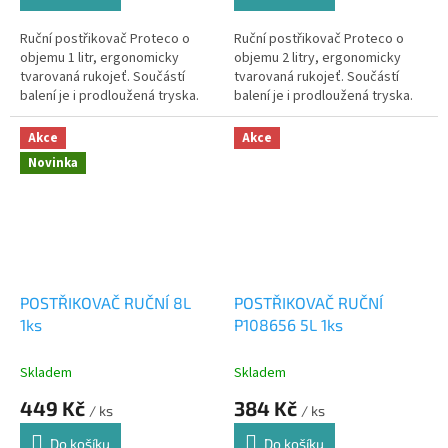
Ruční postřikovač Proteco o
Ruční postřikovač Proteco o
objemu 1 litr, ergonomicky
objemu 2 litry, ergonomicky
tvarovaná rukojeť. Součástí
tvarovaná rukojeť. Součástí
balení je i prodloužená tryska.
balení je i prodloužená tryska.
Akce
Akce
Novinka
POSTŘIKOVAČ RUČNÍ 8L
POSTŘIKOVAČ RUČNÍ
1ks
P108656 5L 1ks
Skladem
Skladem
449 Kč
384 Kč
/ ks
/ ks
Do košíku
Do košíku