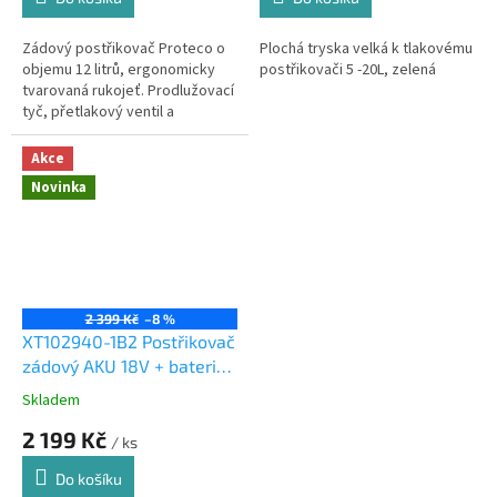
Zádový postřikovač Proteco o
Plochá tryska velká k tlakovému
objemu 12 litrů, ergonomicky
postřikovači 5 -20L, zelená
tvarovaná rukojeť. Prodlužovací
tyč, přetlakový ventil a
praktický popruh
Akce
Novinka
2 399 Kč
–8 %
XT102940-1B2 Postřikovač
zádový AKU 18V + baterie
2.0Ah a nabíječka 1ks
Skladem
Průměrné
hodnocení
2 199 Kč
/ ks
produktu
je
Do košíku
5,0