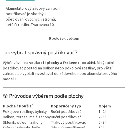
z
5
Akumulátorový zádový zahradní
hvězdiček.
postřikovač je vhodný k
ošetřování ovocných stromů,
keřů či rostlin. Tvarovaná 10l
nádrž a široké popruhy zaručují
pohodlí při práci. Součástí...
9
položek celkem
O
v
l
Jak vybrat správný postřikovač?
á
d
Výběr závisí na
velikosti plochy
a
frekvenci použití
. Malý ruční
a
postřikovač postačí na balkon nebo pokojové rostliny, pro větší
c
zahradu se vyplatí investovat do zádového nebo akumulátorového
í
modelu.
p
r
v
🎯 Průvodce výběrem podle plochy
k
y
Plocha / Použití
Doporučený typ
Objem
v
Pokojové rostliny, bylinky
Ruční postřikovač
1–2 l
ý
Balkon, terasa, malé záhony
Ruční postřikovač
2–5 l
p
Skleník, střední záhony
Tlakový postřikovač
5–8 l
i