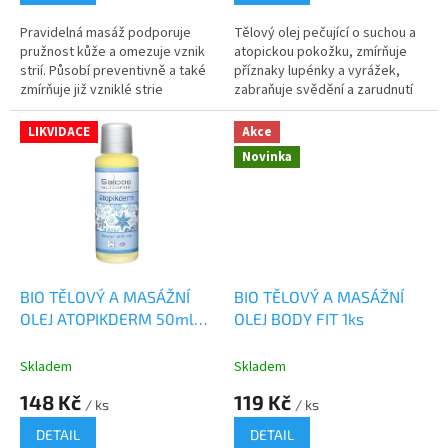
Pravidelná masáž podporuje
Tělový olej pečující o suchou a
pružnost kůže a omezuje vznik
atopickou pokožku, zmírňuje
strií. Působí preventivně a také
příznaky lupénky a vyrážek,
zmírňuje již vzniklé strie
zabraňuje svědění a zarudnutí
kůže
LIKVIDACE
Akce
Novinka
BIO TĚLOVÝ A MASÁŽNÍ
BIO TĚLOVÝ A MASÁŽNÍ
OLEJ ATOPIKDERM 50ml
OLEJ BODY FIT 1ks
LIKVIDACE
Skladem
Skladem
148 Kč
119 Kč
/ ks
/ ks
DETAIL
DETAIL