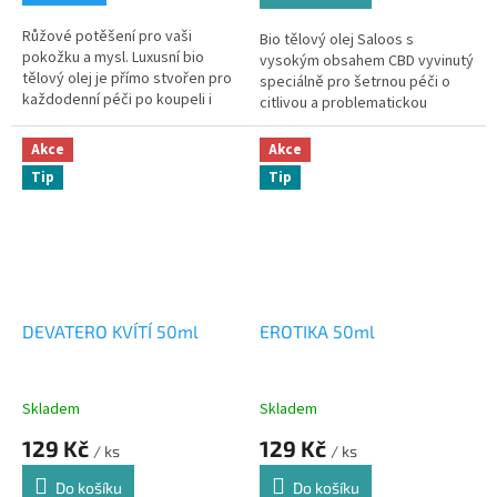
Růžové potěšení pro vaši
Bio tělový olej Saloos s
pokožku a mysl. Luxusní bio
vysokým obsahem CBD vyvinutý
tělový olej je přímo stvořen pro
speciálně pro šetrnou péči o
každodenní péči po koupeli i
citlivou a problematickou
romantickou masáž.
pokožku se sklonem k akné,
ekzému či lupénce.
Akce
Akce
Tip
Tip
DEVATERO KVÍTÍ 50ml
EROTIKA 50ml
Skladem
Skladem
129 Kč
129 Kč
/ ks
/ ks
Do košíku
Do košíku