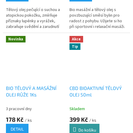
Tělový olej pečující o suchou a
Bio masážní a tělový olej s
atopickou pokožku, zmírňuje
povzbuzující směsí bylin pro
příznaky lupénky a vyrážek,
radost z pohybu. Užijete si ho
zabraňuje svědění a zarudnutí
při sportovní i relaxační masáži.
kůže
Novinka
Akce
Tip
BIO TĚLOVÝ A MASÁŽNÍ
CBD BIOAKTIVNÍ TĚLOVÝ
OLEJ RŮŽE 1Ks
OLEJ 50ml
3 pracovní dny
Skladem
178 Kč
399 Kč
/ ks
/ ks
DETAIL
Do košíku