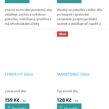
Vzácný esenciální jasmínový olej
Vhodný na pokožku celého těla
zklidňuje suchou a svědivou
po koupeli i opalování.
pokožku, zvláčňuje ji, prohřívá a
Levandule podporuje klidný
má afrodiziakální účinky
spánek a uklidňuje při napětí a
stresu
Akce
LYMFA FIT 50ml
MARATONEC 50ml
2 pracovní dny
3 pracovní dny
159 Kč
128 Kč
/ ks
/ ks
Do košíku
Do košíku