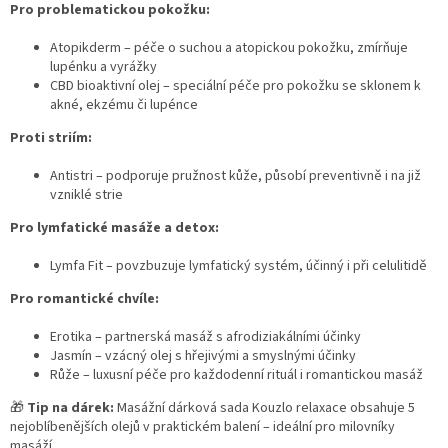
Pro problematickou pokožku:
i
s
Atopikderm – péče o suchou a atopickou pokožku, zmírňuje
u
lupénku a vyrážky
CBD bioaktivní olej – speciální péče pro pokožku se sklonem k
akné, ekzému či lupénce
Proti striím:
Antistri – podporuje pružnost kůže, působí preventivně i na již
vzniklé strie
Pro lymfatické masáže a detox:
Lymfa Fit – povzbuzuje lymfatický systém, účinný i při celulitidě
Pro romantické chvíle:
Erotika – partnerská masáž s afrodiziakálními účinky
Jasmín – vzácný olej s hřejivými a smyslnými účinky
Růže – luxusní péče pro každodenní rituál i romantickou masáž
🎁
Tip na dárek:
Masážní dárková sada Kouzlo relaxace obsahuje 5
nejoblíbenějších olejů v praktickém balení – ideální pro milovníky
masáží.