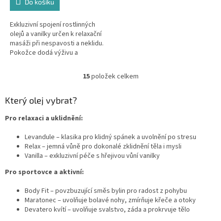
Do košíku
Exkluzivní spojení rostlinných
olejů a vanilky určen k relaxační
masáži při nespavosti a neklidu.
Pokožce dodá výživu a
regeneraci
15
položek celkem
O
v
l
Který olej vybrat?
á
d
Pro relaxaci a uklidnění:
a
c
Levandule – klasika pro klidný spánek a uvolnění po stresu
í
Relax – jemná vůně pro dokonalé zklidnění těla i mysli
p
Vanilla – exkluzivní péče s hřejivou vůní vanilky
r
Pro sportovce a aktivní:
v
k
Body Fit – povzbuzující směs bylin pro radost z pohybu
y
Maratonec – uvolňuje bolavé nohy, zmírňuje křeče a otoky
v
Devatero kvítí – uvolňuje svalstvo, záda a prokrvuje tělo
ý
p