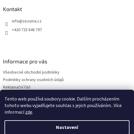
Kontakt
info
@
zezuma.cz
+420 725 848 797
Informace pro vás
Všeobecné obchodní podmínky
Podmínky ochrany osobních údajů
Reklamační řád
Formulář pro odstoupení od kupní smlouvy
Tento web používá soubory cookie. Dalším procházením
Napište nám
tohoto webu vyjadřujete souhlas s jejich používáním.. Více
informací
zde
.
Nastavení
Vytvořil Shoptet