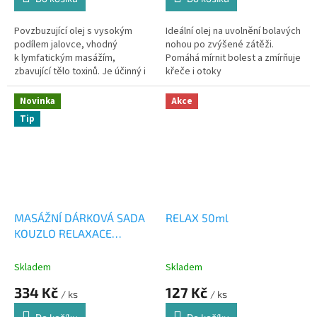
Povzbuzující olej s vysokým
Ideální olej na uvolnění bolavých
podílem jalovce, vhodný
nohou po zvýšené zátěži.
k lymfatickým masážím,
Pomáhá mírnit bolest a zmírňuje
zbavující tělo toxinů. Je účinný i
křeče i otoky
při celulitidě
Novinka
Akce
Tip
MASÁŽNÍ DÁRKOVÁ SADA
RELAX 50ml
KOUZLO RELAXACE
5x20ml
Skladem
Skladem
334 Kč
127 Kč
/ ks
/ ks