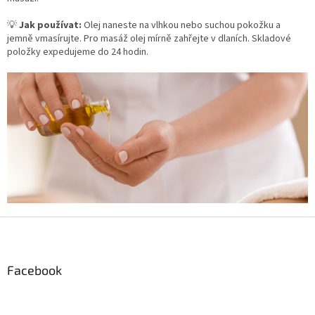
💡
Jak používat:
Olej naneste na vlhkou nebo suchou pokožku a
jemně vmasírujte. Pro masáž olej mírně zahřejte v dlaních. Skladové
položky expedujeme do 24 hodin.
Z
á
p
a
Facebook
t
í