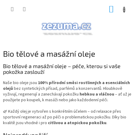
Přejít
NÁKUP
na
obsah
KOŠÍK
Bio tělové a masážní oleje
Bio tělové a masážní oleje – péče, kterou si vaše
pokožka zaslouží
Naše bio oleje jsou
100% přírodní směsi rostlinných a esenciálních
olejů
bez syntetických přísad, parfémů a konzervantů. Hloubkově
vyživují, regenerují a zanechávají pokožku
hebkou a vláčnou
– ať už je
použijete po koupeli, k masáži nebo jako každodenní péči.
🌿 Každý olej je vytvořen s konkrétním účelem – od relaxace přes
sportovní regeneraci až po péči o problematickou pokožku. Díky bio
kvalitě jsou vhodné i pro
citlivou a atopickou pokožku
.