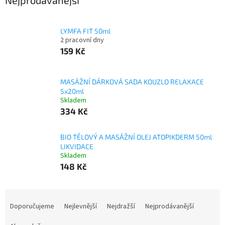
Nejprodávanější
LYMFA FIT 50ml
2 pracovní dny
159 Kč
MASÁŽNÍ DÁRKOVÁ SADA KOUZLO RELAXACE
5x20ml
Skladem
334 Kč
BIO TĚLOVÝ A MASÁŽNÍ OLEJ ATOPIKDERM 50ml
LIKVIDACE
Skladem
148 Kč
Ř
a
Doporučujeme
Nejlevnější
Nejdražší
Nejprodávanější
z