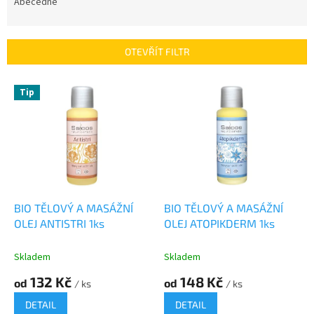
e
Abecedně
n
í
p
OTEVŘÍT FILTR
r
o
V
Tip
d
ý
u
p
k
i
t
s
ů
p
r
o
d
BIO TĚLOVÝ A MASÁŽNÍ
BIO TĚLOVÝ A MASÁŽNÍ
u
OLEJ ANTISTRI 1ks
OLEJ ATOPIKDERM 1ks
k
t
Skladem
Skladem
ů
132 Kč
148 Kč
od
od
/ ks
/ ks
DETAIL
DETAIL