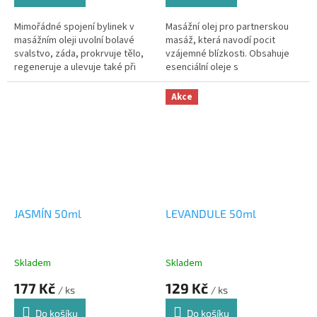
Mimořádné spojení bylinek v
Masážní olej pro partnerskou
masážním oleji uvolní bolavé
masáž, která navodí pocit
svalstvo, záda, prokrvuje tělo,
vzájemné blízkosti. Obsahuje
regeneruje a ulevuje také při
esenciální oleje s
nachlazení.
afrodiziakálními účinky
Akce
JASMÍN 50ml
LEVANDULE 50ml
Skladem
Skladem
177 Kč
129 Kč
/ ks
/ ks
Do košíku
Do košíku