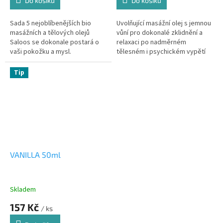
Do košíku
Do košíku
Sada 5 nejoblíbenějších bio
Uvolňující masážní olej s jemnou
masážních a tělových olejů
vůní pro dokonalé zklidnění a
Saloos se dokonale postará o
relaxaci po nadměrném
vaši pokožku a mysl.
tělesném i psychickém vypětí
Tip
VANILLA 50ml
Skladem
157 Kč
/ ks