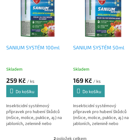
r
p
o
i
d
s
u
p
k
r
t
o
ů
d
SANIUM SYSTÉM 100ml
SANIUM SYSTÉM 50ml
u
k
t
Skladem
Skladem
ů
259 Kč
169 Kč
/ ks
/ ks
Do košíku
Do košíku
Insekticidní systémový
Insekticidní systémový
přípravek pro hubení škůdců
přípravek pro hubení škůdců
(mšice, molice, puklice, aj.) na
(mšice, molice, puklice, aj.) na
jabloních, zelenině nebo
jabloních, zelenině nebo
okrasných rostlinách.
okrasných rostlinách.
2
položek celkem