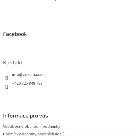
O
v
l
Z
á
á
d
p
a
a
Facebook
c
t
í
í
p
r
v
Kontakt
k
y
info
@
zezuma.cz
v
ý
+420 725 848 797
p
i
s
u
Informace pro vás
Všeobecné obchodní podmínky
Podmínky ochrany osobních údajů