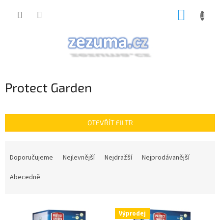
Přejít
NÁKUP
na
obsah
KOŠÍK
Protect Garden
OTEVŘÍT FILTR
Ř
a
Doporučujeme
Nejlevnější
Nejdražší
Nejprodávanější
z
e
Abecedně
n
í
V
p
Výprodej
ý