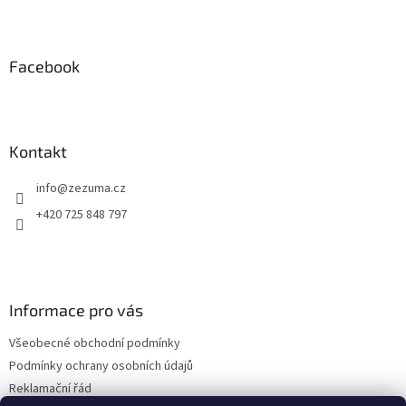
l
Z
á
á
d
p
a
a
Facebook
c
t
í
í
p
r
v
Kontakt
k
y
info
@
zezuma.cz
v
ý
+420 725 848 797
p
i
s
u
Informace pro vás
Všeobecné obchodní podmínky
Podmínky ochrany osobních údajů
Reklamační řád