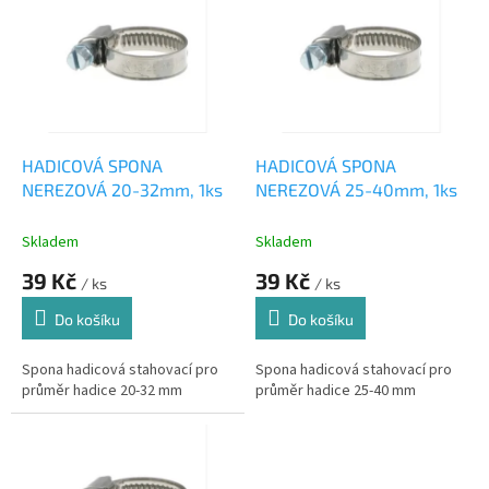
r
p
o
i
d
s
u
p
k
r
t
o
ů
d
HADICOVÁ SPONA
HADICOVÁ SPONA
u
NEREZOVÁ 20-32mm, 1ks
NEREZOVÁ 25-40mm, 1ks
k
t
Skladem
Skladem
ů
39 Kč
39 Kč
/ ks
/ ks
Do košíku
Do košíku
Spona hadicová stahovací pro
Spona hadicová stahovací pro
průměr hadice 20-32 mm
průměr hadice 25-40 mm