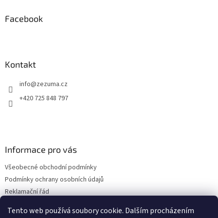
d
p
a
a
Facebook
c
t
í
í
p
r
v
Kontakt
k
y
info
@
zezuma.cz
v
ý
+420 725 848 797
p
i
s
u
Informace pro vás
Všeobecné obchodní podmínky
Podmínky ochrany osobních údajů
Reklamační řád
Formulář pro odstoupení od kupní smlouvy
Tento web používá soubory cookie. Dalším procházením
Napište nám