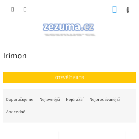
Přejít
NÁKUP
na
obsah
KOŠÍK
Irimon
OTEVŘÍT FILTR
Ř
a
Doporučujeme
Nejlevnější
Nejdražší
Nejprodávanější
z
e
Abecedně
n
í
V
p
ý