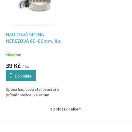
HADICOVÁ SPONA
NEREZOVÁ 60-80mm, 1ks
Skladem
39 Kč
/ ks
Do košíku
Spona hadicová stahovací pro
průměr hadice 60-80 mm
3
položek celkem
O
v
l
Z
á
á