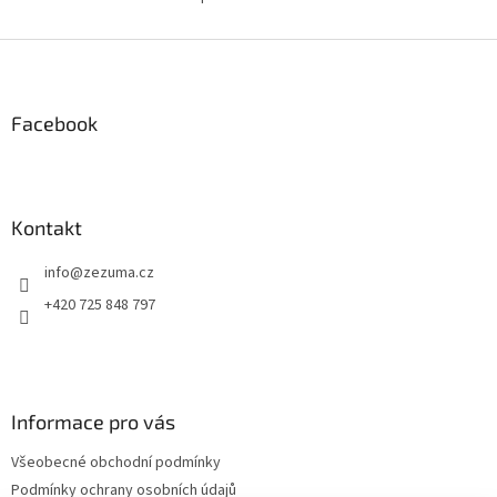
O
pro...
v
l
Z
á
á
d
p
a
a
Facebook
c
t
í
í
p
r
v
Kontakt
k
y
info
@
zezuma.cz
v
ý
+420 725 848 797
p
i
s
u
Informace pro vás
Všeobecné obchodní podmínky
Podmínky ochrany osobních údajů