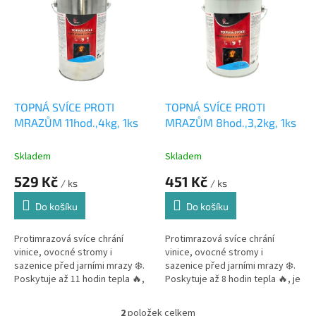
r
p
o
i
d
s
u
p
k
r
t
o
ů
d
TOPNÁ SVÍCE PROTI
TOPNÁ SVÍCE PROTI
u
MRAZŮM 11hod.,4kg, 1ks
MRAZŮM 8hod.,3,2kg, 1ks
k
t
Skladem
Skladem
ů
529 Kč
451 Kč
/ ks
/ ks
Do košíku
Do košíku
Protimrazová svíce chrání
Protimrazová svíce chrání
vinice, ovocné stromy i
vinice, ovocné stromy i
sazenice před jarními mrazy ❄️.
sazenice před jarními mrazy ❄️.
Poskytuje až 11 hodin tepla 🔥,
Poskytuje až 8 hodin tepla 🔥, je
je opakovaně použitelná a
opakovaně použitelná a snadno
snadno se používá. Ideální také
se používá. Ideální také pro...
2
položek celkem