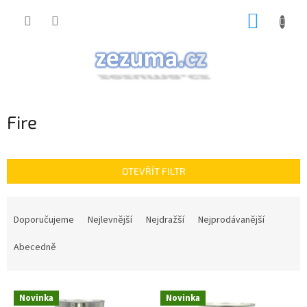
Přejít
NÁKUP
na
obsah
KOŠÍK
Fire
OTEVŘÍT FILTR
Ř
a
Doporučujeme
Nejlevnější
Nejdražší
Nejprodávanější
z
e
Abecedně
n
í
V
p
Novinka
Novinka
ý