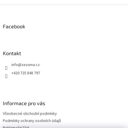
v
l
Z
á
á
d
p
a
a
Facebook
c
t
í
í
p
r
v
Kontakt
k
y
info
@
zezuma.cz
v
ý
+420 725 848 797
p
i
s
u
Informace pro vás
Všeobecné obchodní podmínky
Podmínky ochrany osobních údajů