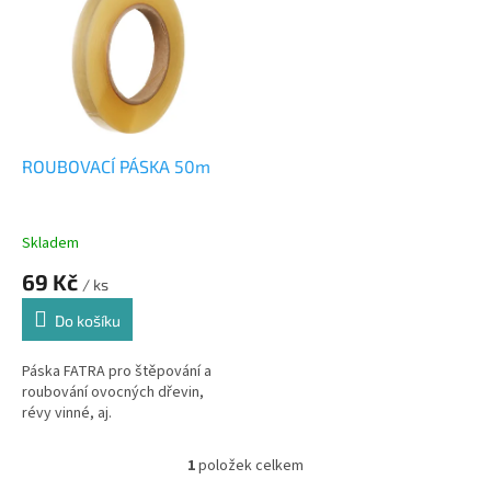
r
p
o
i
d
s
u
p
k
r
t
o
ů
d
ROUBOVACÍ PÁSKA 50m
u
k
t
Skladem
ů
69 Kč
/ ks
Do košíku
Páska FATRA pro štěpování a
roubování ovocných dřevin,
révy vinné, aj.
1
položek celkem
O