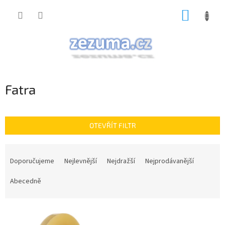
Přejít
NÁKUP
na
obsah
KOŠÍK
Fatra
OTEVŘÍT FILTR
Ř
a
Doporučujeme
Nejlevnější
Nejdražší
Nejprodávanější
z
e
Abecedně
n
í
V
p
ý