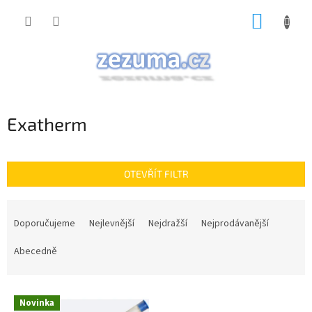
Přejít
NÁKUP
na
obsah
KOŠÍK
Exatherm
OTEVŘÍT FILTR
Ř
a
Doporučujeme
Nejlevnější
Nejdražší
Nejprodávanější
z
e
Abecedně
n
í
V
p
Novinka
ý