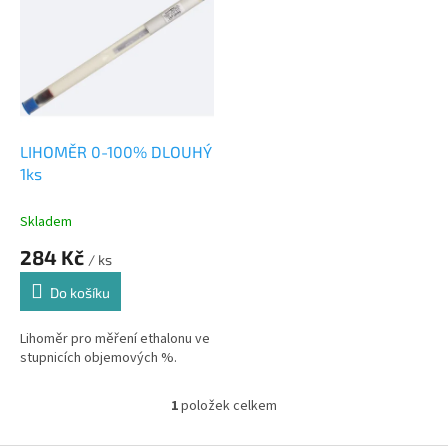
r
p
o
i
d
s
u
p
k
r
t
o
ů
d
LIHOMĚR 0-100% DLOUHÝ
u
1ks
k
t
Skladem
ů
284 Kč
/ ks
Do košíku
Lihoměr pro měření ethalonu ve
stupnicích objemových %.
1
položek celkem
O
v