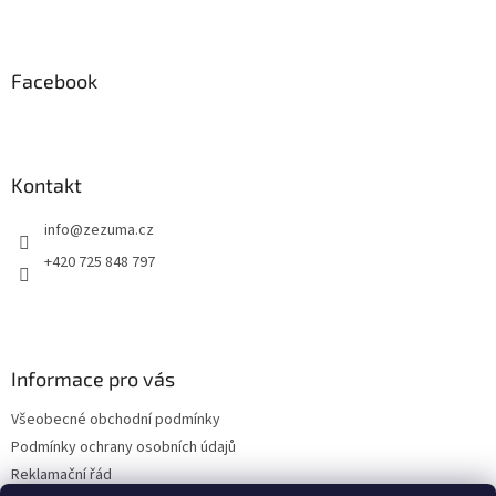
l
Z
á
á
d
p
a
a
Facebook
c
t
í
í
p
r
v
Kontakt
k
y
info
@
zezuma.cz
v
ý
+420 725 848 797
p
i
s
u
Informace pro vás
Všeobecné obchodní podmínky
Podmínky ochrany osobních údajů
Reklamační řád