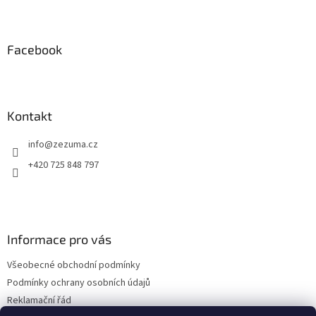
l
Z
á
á
d
p
a
a
Facebook
c
t
í
í
p
r
v
Kontakt
k
y
info
@
zezuma.cz
v
ý
+420 725 848 797
p
i
s
u
Informace pro vás
Všeobecné obchodní podmínky
Podmínky ochrany osobních údajů
Reklamační řád