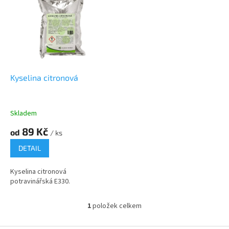
r
p
o
i
d
s
u
p
k
r
t
o
ů
d
Kyselina citronová
u
k
t
Skladem
ů
89 Kč
od
/ ks
DETAIL
Kyselina citronová
potravinářská E330.
1
položek celkem
O
v