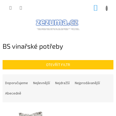
Přejít
NÁKUP
na
obsah
KOŠÍK
BS vinařské potřeby
OTEVŘÍT FILTR
Ř
a
Doporučujeme
Nejlevnější
Nejdražší
Nejprodávanější
z
e
Abecedně
n
í
V
p
ý