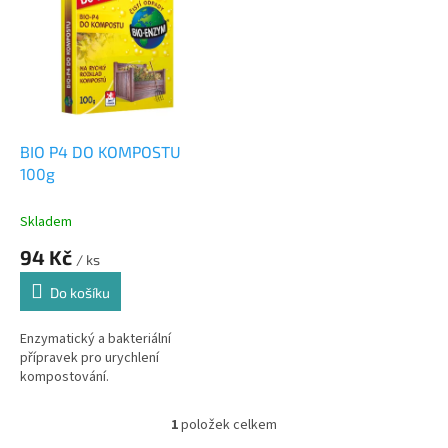
r
p
o
i
d
s
u
p
k
r
t
o
ů
d
BIO P4 DO KOMPOSTU
u
100g
k
t
Skladem
ů
94 Kč
/ ks
Do košíku
Enzymatický a bakteriální
přípravek pro urychlení
kompostování.
1
položek celkem
O