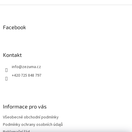
v
l
Z
á
á
d
p
a
a
Facebook
c
t
í
í
p
r
v
Kontakt
k
y
info
@
zezuma.cz
v
ý
+420 725 848 797
p
i
s
u
Informace pro vás
Všeobecné obchodní podmínky
Podmínky ochrany osobních údajů