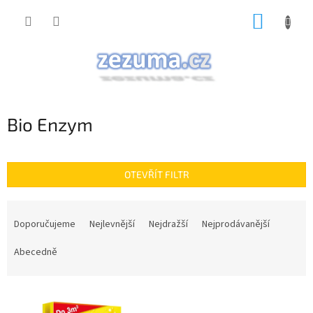
Přejít
NÁKUP
na
obsah
KOŠÍK
Bio Enzym
OTEVŘÍT FILTR
Ř
a
Doporučujeme
Nejlevnější
Nejdražší
Nejprodávanější
z
e
Abecedně
n
í
V
p
ý