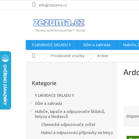
Přejít
info@zezuma.cz
na
obsah
!! LIKVIDACE SKLADU !!
Dům a zahrada
Hubiče,
Domů
Prodávané značky
Ardon
P
Ard
o
Přeskočit
s
Kategorie
kategorie
t
r
!! LIKVIDACE SKLADU !!
a
Dům a zahrada
n
Ř
Hubiče, lapače a odpuzovače škůdců,
n
a
Dopor
hmyzu a hlodavců
í
z
Chemické odpuzovače zvířat
p
e
Hubicí a odpuzovací přípravky na hmyz
a
V
n