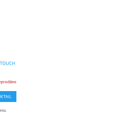
 TOUCH
yprodáno
DETAIL
enu.