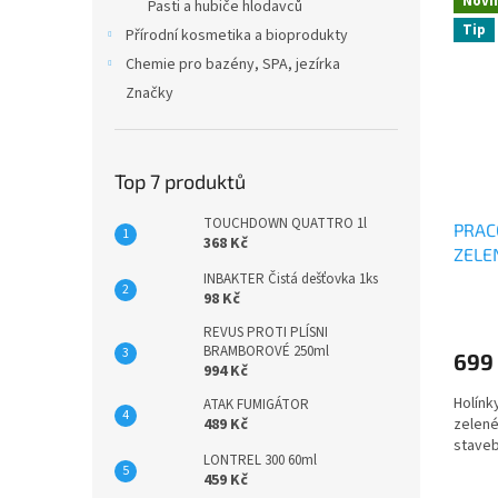
Novi
n
Pasti a hubiče hlodavců
ý
í
e
Tip
Přírodní kosmetika a bioprodukty
p
p
l
i
r
Chemie pro bazény, SPA, jezírka
s
o
Značky
p
d
r
u
o
k
Top 7 produktů
d
t
u
ů
TOUCHDOWN QUATTRO 1l
PRAC
k
368 Kč
ZELE
t
INBAKTER Čistá dešťovka 1ks
ů
98 Kč
REVUS PROTI PLÍSNI
BRAMBOROVÉ 250ml
699
994 Kč
Holínk
ATAK FUMIGÁTOR
zelené
489 Kč
staveb
LONTREL 300 60ml
459 Kč