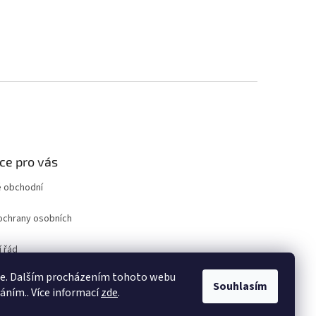
ce pro vás
 obchodní
ochrany osobních
 řád
ro odstoupení od
ie. Dalším procházením tohoto webu
uvy
Souhlasím
váním.. Více informací
zde
.
ám