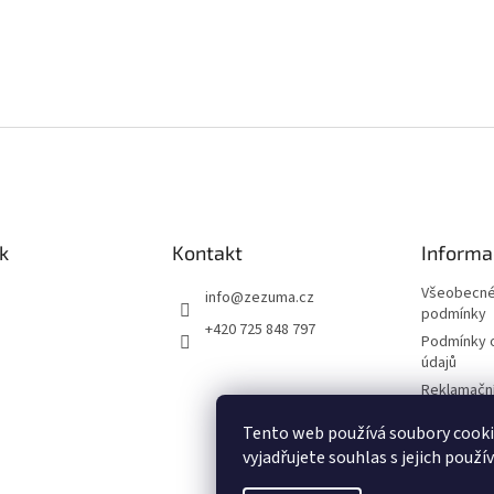
k
Kontakt
Informa
Všeobecné
info
@
zezuma.cz
podmínky
+420 725 848 797
Podmínky 
údajů
Reklamační
Formulář p
Tento web používá soubory cook
kupní smlo
vyjadřujete souhlas s jejich použí
Napište n