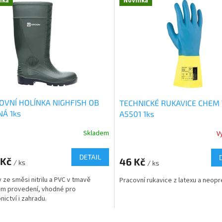
nka
Novinka
OVNÍ HOLÍNKA NIGHFISH OB
TECHNICKÉ RUKAVICE CHEM
NÁ 1ks
A5501 1ks
Skladem
V
DETAIL
 Kč
46 Kč
/ ks
/ ks
y ze směsi nitrilu a PVC v tmavě
Pracovní rukavice z latexu a neopr
m provedení, vhodné pro
nictví i zahradu.
O