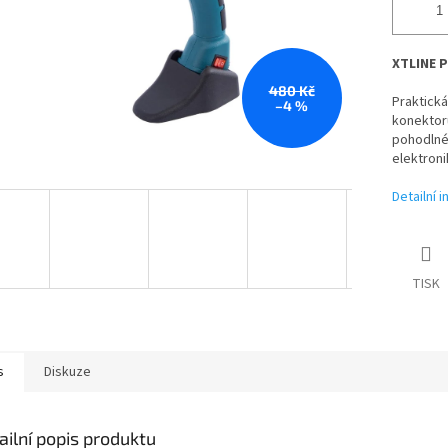
XTLINE P
480 Kč
Praktická
–4 %
konektorů
pohodlném
elektroni
Detailní 
TISK
s
Diskuze
ailní popis produktu