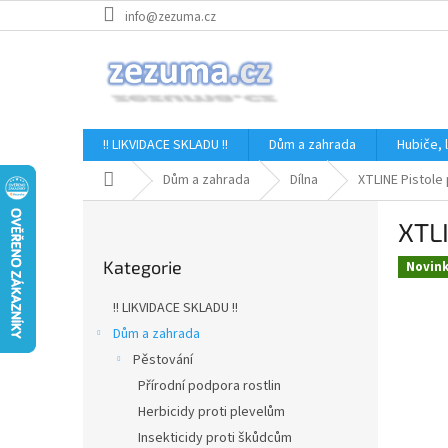
Přejít
info@zezuma.cz
na
obsah
!! LIKVIDACE SKLADU !!
Dům a zahrada
Hubiče,
Domů
Dům a zahrada
Dílna
XTLINE Pistole 
P
XTLI
o
Přeskočit
s
Kategorie
kategorie
Novin
t
r
!! LIKVIDACE SKLADU !!
a
Dům a zahrada
n
Pěstování
n
í
Přírodní podpora rostlin
p
Herbicidy proti plevelům
a
Insekticidy proti škůdcům