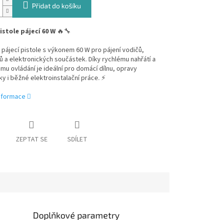
Přidat do košíku
istole pájecí 60 W
🔥🔧
 pájecí pistole s výkonem 60 W pro pájení vodičů,
 a elektronických součástek. Díky rychlému nahřátí a
u ovládání je ideální pro domácí dílnu, opravy
ky i běžné elektroinstalační práce. ⚡
informace
ZEPTAT SE
SDÍLET
Doplňkové parametry