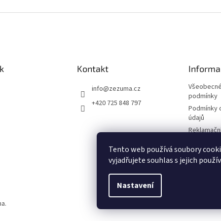
k
Kontakt
Informa
Všeobecné
info
@
zezuma.cz
podmínky
+420 725 848 797
Podmínky 
údajů
Reklamační
Formulář p
Tento web používá soubory cook
kupní smlo
vyjadřujete souhlas s jejich použí
Napište n
Nastavení
na.