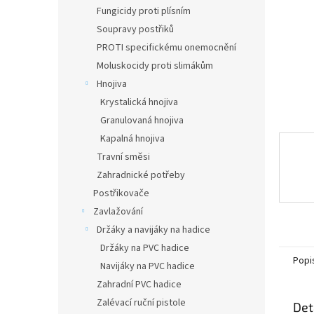
n
Fungicidy proti plísním
e
Soupravy postřiků
l
PROTI specifickému onemocnění
Moluskocidy proti slimákům
Hnojiva
Krystalická hnojiva
Granulovaná hnojiva
Kapalná hnojiva
Travní směsi
Zahradnické potřeby
Postřikovače
Zavlažování
Držáky a navijáky na hadice
Držáky na PVC hadice
Popi
Navijáky na PVC hadice
Zahradní PVC hadice
Zalévací ruční pistole
Det