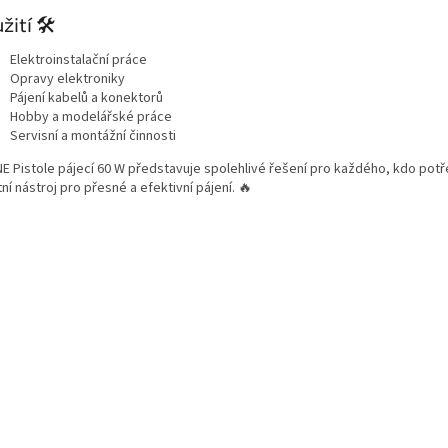
žití 🛠️
Elektroinstalační práce
Opravy elektroniky
Pájení kabelů a konektorů
Hobby a modelářské práce
Servisní a montážní činnosti
NE Pistole pájecí 60 W představuje spolehlivé řešení pro každého, kdo pot
tní nástroj pro přesné a efektivní pájení. 🔥