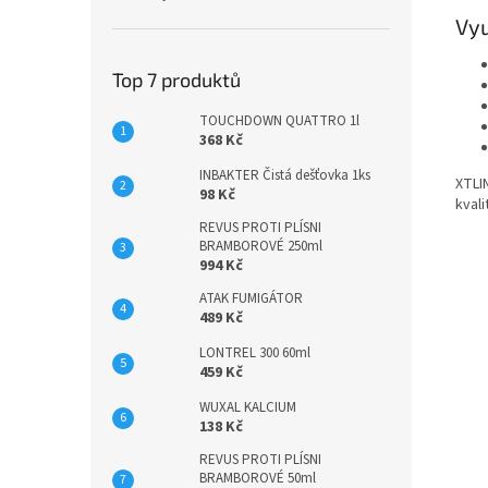
Vyu
Top 7 produktů
TOUCHDOWN QUATTRO 1l
368 Kč
INBAKTER Čistá dešťovka 1ks
XTLI
98 Kč
kvali
REVUS PROTI PLÍSNI
BRAMBOROVÉ 250ml
994 Kč
ATAK FUMIGÁTOR
489 Kč
LONTREL 300 60ml
459 Kč
WUXAL KALCIUM
138 Kč
REVUS PROTI PLÍSNI
BRAMBOROVÉ 50ml