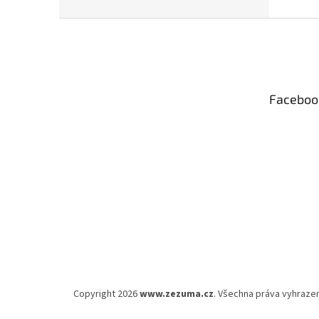
Z
á
p
a
t
Faceboo
í
Copyright 2026
www.zezuma.cz
. Všechna práva vyhraze