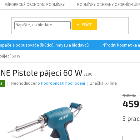
VŠEOBECNÉ OBCHODNÍ PODMÍNKY
PODMÍNKY OCHRANY OSOBNÍCH ÚD
HLEDAT
 lapače a odpuzovače škůdců, hmyzu a hlodavců
Přírodní kosmetika 
pájecí 60 W
NE Pistole pájecí 60 W
3180
Průměrné
Neohodnoceno
Podrobnosti hodnocení
Značka:
XTline
ka
hodnocení
produktu
480 Kč
je
459
0,0
z
Měrná
3 pra
5
cena:
hvězdiček.