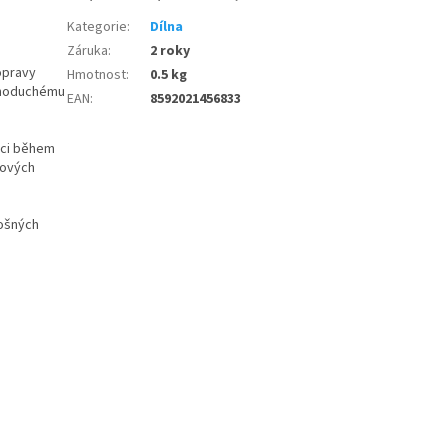
Kategorie
:
Dílna
Záruka
:
2 roky
 opravy
Hmotnost
:
0.5 kg
ednoduchému
EAN
:
8592021456833
aci během
vových
lošných