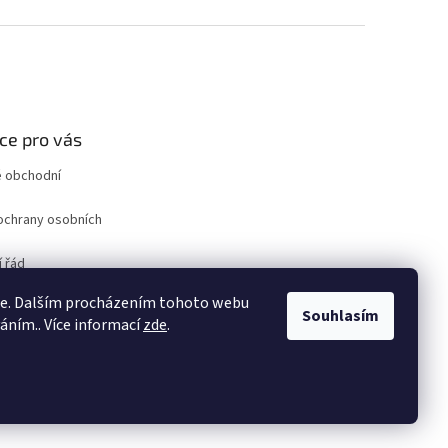
ce pro vás
 obchodní
ochrany osobních
 řád
ro odstoupení od
ie. Dalším procházením tohoto webu
uvy
Souhlasím
váním.. Více informací
zde
.
ám
Vytvořil Shoptet