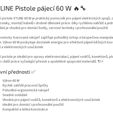
LINE Pistole pájecí 60 W 🔥🔧
í pistole XTLINE 60 W je praktický pomocník pro pájení elektrických spojů,
troniky, montáž kabelů i drobné dílenské práce. Díky rychlému nahřátí a j
ání je vhodná pro domácí kutily, servisní techniky i profesionální použití.
nomicky tvarovaná rukojeť zajišťuje pohodlný úchop a bezpečnou manipul
e. Výkon 60 W poskytuje dostatek energie pro efektivní pájení běžných ko
ů a elektronických součástek.
í pistole je ideální pro opravy elektroinstalací, pájení vodičů, konektorů, p
 i další práce vyžadující přesné a spolehlivé spojování materiálů. 🔌⚡
vní přednosti ✅
Výkon 60 W
Rychlé zahřátí pracovní špičky
Pohodlná ergonomická rukojeť
Snadné ovládání
Vhodná pro pájení vodičů, konektorů a elektronických součástek
Ideální pro domácí i profesionální použití
Kompaktní a lehká konstrukce