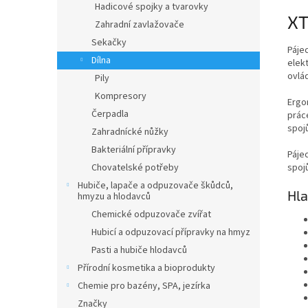
Hadicové spojky a tvarovky
XT
Zahradní zavlažovače
Sekačky
Pájec
Dílna
elek
ovlád
Pily
Kompresory
Ergo
Čerpadla
prác
spoj
Zahradnícké nůžky
Bakteriální přípravky
Pájec
spojů
Chovatelské potřeby
Hubiče, lapače a odpuzovače škůdců,
Hla
hmyzu a hlodavců
Chemické odpuzovače zvířat
Hubicí a odpuzovací přípravky na hmyz
Pasti a hubiče hlodavců
Přírodní kosmetika a bioprodukty
Chemie pro bazény, SPA, jezírka
Značky