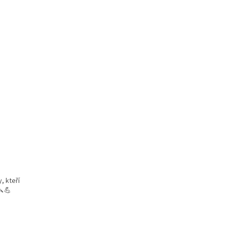
, kteří
🔪💪