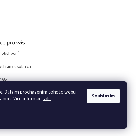
ce pro vás
 obchodní
ochrany osobních
 řád
ro odstoupení od
ie. Dalším procházením tohoto webu
uvy
Souhlasím
váním.. Více informací
zde
.
ám
Vytvořil Shoptet