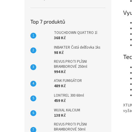
Vyu
Top 7 produktů
TOUCHDOWN QUATTRO 1l
368 Kč
INBAKTER Čistá dešťovka 1ks
98 Kč
Tec
REVUS PROTI PLÍSNI
BRAMBOROVÉ 250ml
994 Kč
ATAK FUMIGÁTOR
489 Kč
LONTREL 300 60ml
459 Kč
XTLIN
WUXAL KALCIUM
vyža
138 Kč
REVUS PROTI PLÍSNI
BRAMBOROVÉ 50ml