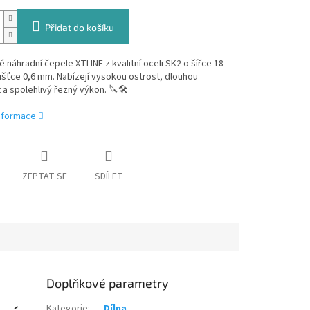
Přidat do košíku
 náhradní čepele XTLINE z kvalitní oceli SK2 o šířce 18
šťce 0,6 mm. Nabízejí vysokou ostrost, dlouhou
 a spolehlivý řezný výkon. 🔪🛠️
informace
ZEPTAT SE
SDÍLET
Doplňkové parametry
Kategorie
:
Dílna