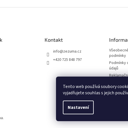
k
Kontakt
Informa
Všeobecné
info
@
zezuma.cz
podmínky
+420 725 848 797
Podmínky 
údajů
Reklamační
Formulář p
Tento web používá soubory cook
kupní smlo
vyjadřujete souhlas s jejich použí
Napište n
Nastavení
na.