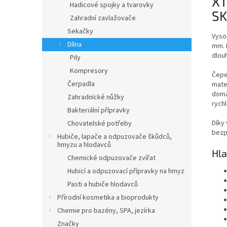
XT
Hadicové spojky a tvarovky
SK
Zahradní zavlažovače
Sekačky
Vyso
Dílna
mm. 
dlouh
Pily
Kompresory
Čepel
Čerpadla
mater
domá
Zahradnícké nůžky
rych
Bakteriální přípravky
Díky 
Chovatelské potřeby
bezpe
Hubiče, lapače a odpuzovače škůdců,
hmyzu a hlodavců
Hla
Chemické odpuzovače zvířat
Hubicí a odpuzovací přípravky na hmyz
Pasti a hubiče hlodavců
Přírodní kosmetika a bioprodukty
Chemie pro bazény, SPA, jezírka
Značky