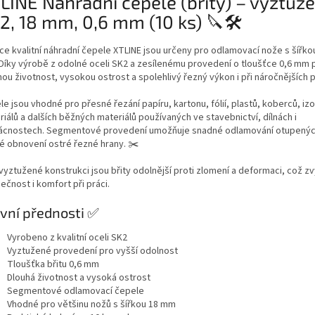
LINE Náhradní čepele (břity) – vyztuž
2, 18 mm, 0,6 mm (10 ks) 🔪🛠️
ce kvalitní náhradní čepele XTLINE jsou určeny pro odlamovací nože s šířkou
Díky výrobě z odolné oceli SK2 a zesílenému provedení o tloušťce 0,6 mm 
ou životnost, vysokou ostrost a spolehlivý řezný výkon i při náročnějších p
e jsou vhodné pro přesné řezání papíru, kartonu, fólií, plastů, koberců, izo
iálů a dalších běžných materiálů používaných ve stavebnictví, dílnách i
cnostech. Segmentové provedení umožňuje snadné odlamování otupených
lé obnovení ostré řezné hrany. ✂️
vyztužené konstrukci jsou břity odolnější proti zlomení a deformaci, což z
čnost i komfort při práci.
vní přednosti ✅
Vyrobeno z kvalitní oceli SK2
Vyztužené provedení pro vyšší odolnost
Tloušťka břitu 0,6 mm
Dlouhá životnost a vysoká ostrost
Segmentové odlamovací čepele
Vhodné pro většinu nožů s šířkou 18 mm