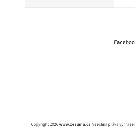
Z
á
p
a
t
Faceboo
í
Copyright 2026
www.zezuma.cz
. Všechna práva vyhraze