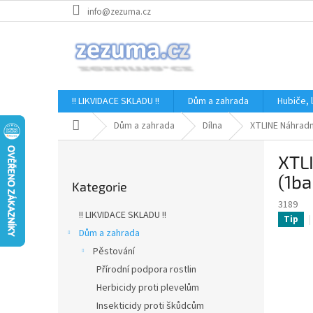
Přejít
info@zezuma.cz
na
obsah
!! LIKVIDACE SKLADU !!
Dům a zahrada
Hubiče,
Domů
Dům a zahrada
Dílna
XTLINE Náhradn
P
XTLI
o
Přeskočit
s
(1ba
Kategorie
kategorie
t
3189
r
!! LIKVIDACE SKLADU !!
Tip
a
Dům a zahrada
n
Pěstování
n
í
Přírodní podpora rostlin
p
Herbicidy proti plevelům
a
Insekticidy proti škůdcům