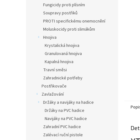
n
Fungicidy proti plísním
e
Soupravy postřiků
l
PROTI specifickému onemocnění
Moluskocidy proti slimákům
Hnojiva
Krystalická hnojiva
Granulovaná hnojiva
Kapalná hnojiva
Travní směsi
Zahradnické potřeby
Postřikovače
Zavlažování
Držáky a navijáky na hadice
Popi
Držáky na PVC hadice
Navijáky na PVC hadice
Zahradní PVC hadice
Det
Zalévací ruční pistole