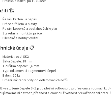
Praktické balení po 10 kusech
žití 🏗️
Řezání kartonu a papíru
Práce s fóliemi a plasty
Řezání koberců a podlahových krytin
Stavební a montážní práce
Dílenské a hobby využití
hnické údaje 📋
Materiál: ocel SK2
Šířka čepele: 18 mm
Tloušťka čepele: 0,6 mm
Typ: odlamovací segmentová čepel
Balení: 10 ks
Určení: náhradní břity do odlamovacích nožů
E vyztužené čepele SK2 jsou ideální volbou pro profesionály i domácí kutily
dují maximální ostrost, přesnost a dlouhou životnost při každodenní práci. 