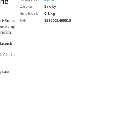
ené
Záruka
:
2 roky
Hmotnost
:
0.1 kg
EAN
:
8592021460519
 břitu 18
poskytují
racích.
lačních
 částí a
vyšuje