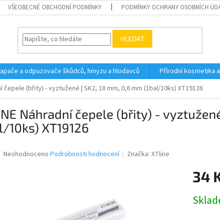
VŠEOBECNÉ OBCHODNÍ PODMÍNKY
PODMÍNKY OCHRANY OSOBNÍCH ÚD
HLEDAT
 lapače a odpuzovače škůdců, hmyzu a hlodavců
Přírodní kosmetika 
í čepele (břity) - vyztužené | SK2, 18 mm, 0,6 mm (1bal/10ks) XT19126
NE Náhradní čepele (břity) - vyztužen
l/10ks) XT19126
Průměrné
Neohodnoceno
Podrobnosti hodnocení
Značka:
XTline
hodnocení
produktu
34 
je
0,0
Měrná
Skla
z
cena:
5
hvězdiček.