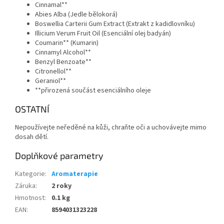
Cinnamal**
Abies Alba (Jedle bělokorá)
Boswellia Carterii Gum Extract (Extrakt z kadidlovníku)
Illicium Verum Fruit Oil (Esenciální olej badyán)
Coumarin** (Kumarin)
Cinnamyl Alcohol**
Benzyl Benzoate**
Citronellol**
Geraniol**
**přirozená součást esenciálního oleje
OSTATNÍ
Nepoužívejte neředěné na kůži, chraňte oči a uchovávejte mimo
dosah dětí.
Doplňkové parametry
Kategorie
:
Aromaterapie
Záruka
:
2 roky
Hmotnost
:
0.1 kg
EAN
:
8594031323228