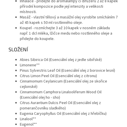
Inhalace - přidejte do aromalampy či difuzéru 2 až 8 kapek
přírodní kompozice podle její intenzity a velikosti
místnosti.
Masáž - vlastní tělový a masážní olej vyrobíte smícháním 7
až 45 kapek s 50 ml rostlinného oleje.
Koupel - rozmíchejte 3 až 10 kapek v nosném základu
např. 1 dcl mléka, lžičce medu nebo rostlinného oleje a
přidejte do koupele.
SLOŽENÍ
Abies Sibirica Oil (Esenciální olej z jedle sibiřské)
Limonene**
Pinus Sylvestris Leaf Oil (Esenciální olej z borovice lesní)
Citrus Limon Peel Oil (Esenciální olej z citronu)
Cinnamomum Ceylanicum (Esenciální olej ze skořice
cejlonské)
Cinnamomum Camphora Linalooliferum Wood Oil
(Esenciální olej ho - sho)
Citrus Aurantium Dulcis Peel Oil (Esenciální olej z
pomerančovníku sladkého)
Eugenia Caryophyllus Oil (Esenciální olej z hřebíčku)
Linalool**
Eugenol**