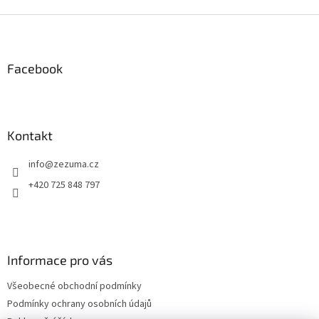
Z
á
p
a
Facebook
t
í
Kontakt
info
@
zezuma.cz
+420 725 848 797
Informace pro vás
Všeobecné obchodní podmínky
Podmínky ochrany osobních údajů