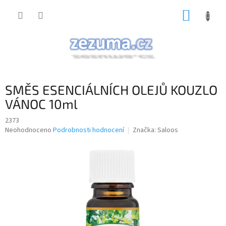
Přejít
NÁKUP
na
obsah
KOŠÍK
SMĚS ESENCIÁLNÍCH OLEJŮ KOUZLO
VÁNOC 10ml
2373
Průměrné
Neohodnoceno
Podrobnosti hodnocení
Značka:
Saloos
hodnocení
produktu
je
0,0
z
5
hvězdiček.