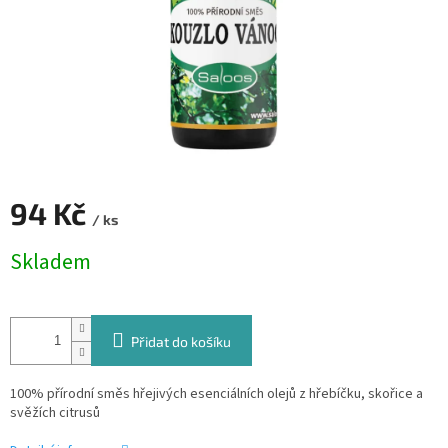
94 Kč
/ ks
Měrná
Skladem
cena:
Přidat do košíku
100% přírodní směs hřejivých esenciálních olejů z hřebíčku, skořice a
svěžích citrusů