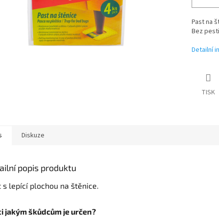
Past na š
Bez pesti
Detailní 
TISK
s
Diskuze
ailní popis produktu
 s lepící plochou na štěnice.
ti jakým škůdcům je určen?