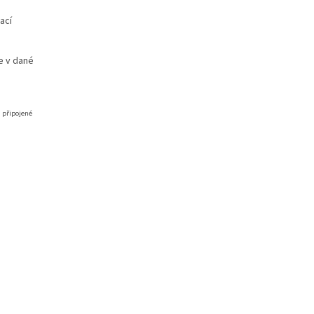
ací
e v dané
a připojené