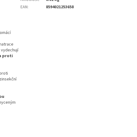
EAN
:
8594021253658
domácí
 matrace
é vydechují
a proti
proti
zinsekční
tou
dchyceným