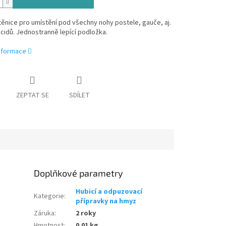
těnice pro umístění pod všechny nohy postele, gauče, aj.
cidů. Jednostranně lepící podložka.
informace
ZEPTAT SE
SDÍLET
Doplňkové parametry
Hubicí a odpuzovací
Kategorie
:
přípravky na hmyz
Záruka
:
2 roky
Hmotnost
:
0.01 kg