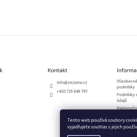
k
Kontakt
Informa
Všeobecné
info
@
zezuma.cz
podmínky
+420 725 848 797
Podmínky 
údajů
Reklamační
Formulář p
Tento web používá soubory cook
kupní smlo
vyjadřujete souhlas s jejich použí
Napište n