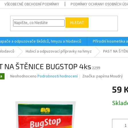
VŠEOBECNÉ OBCHODNÍ PODMÍNKY
PODMÍNKY OCHRANY OSOBNÍCH ÚD
HLEDAT
 lapače a odpuzovače škůdců, hmyzu a hlodavců
Přírodní kosmetika 
hlodavců
Hubicí a odpuzovací přípravky na hmyz
PAST NA ŠTĚN
T NA ŠTĚNICE BUGSTOP 4ks
2299
Průměrné
Neohodnoceno
Podrobnosti hodnocení
Značka:
papírna Moudrý
ka
hodnocení
produktu
59 
je
0,0
Měrná
Skla
z
cena:
5
hvězdiček.