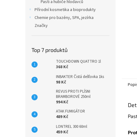
n
Pasti a hubiče hlodavců
e
Přírodní kosmetika a bioprodukty
l
Chemie pro bazény, SPA, jezírka
Značky
Top 7 produktů
TOUCHDOWN QUATTRO 1l
368 Kč
INBAKTER Čistá dešťovka 1ks
98 Kč
Popi
REVUS PROTI PLÍSNI
BRAMBOROVÉ 250ml
994 Kč
Det
ATAK FUMIGÁTOR
Past
489 Kč
LONTREL 300 60ml
459 Kč
Pro