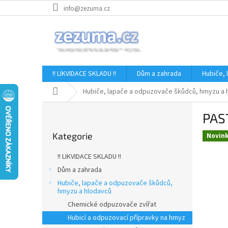
Přejít
info@zezuma.cz
na
obsah
!! LIKVIDACE SKLADU !!
Dům a zahrada
Hubiče,
Domů
Hubiče, lapače a odpuzovače škůdců, hmyzu a 
P
PAS
o
Přeskočit
s
Kategorie
kategorie
Novin
t
r
!! LIKVIDACE SKLADU !!
a
Dům a zahrada
n
Hubiče, lapače a odpuzovače škůdců,
n
hmyzu a hlodavců
í
Chemické odpuzovače zvířat
p
Hubicí a odpuzovací přípravky na hmyz
a