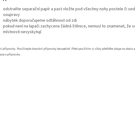
odstraňte separační papír a past vložte pod všechny nohy postele či sed
soupravy
nábytek doporučujeme odtáhnout od zdi
pokud není na lapači zachycena žádná štěnice, nemusí to znamenat, že s
místnosti nevyskytují
ní přípravky. Používejte biocidní přípravky bezpečně. Před použitím si vždy přečtěte údaje na obalu 
ace o přípravku.