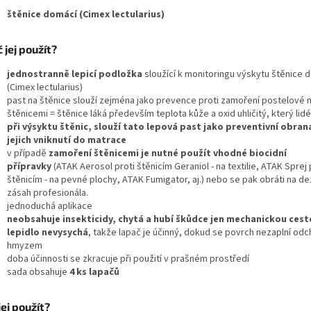
štěnice domácí (Cimex lectularius)
 jej použít?
jednostranně lepicí podložka
sloužící k monitoringu výskytu štěnice 
(Cimex lectularius)
past na štěnice slouží zejména jako prevence proti zamoření postelové
štěnicemi = štěnice láká především teplota kůže a oxid uhličitý, který lid
při výsyktu štěnic, slouží tato lepová past jako preventivní obran
jejich vniknutí do matrace
v případě
zamoření štěnicemi je nutné použít vhodné biocidní
přípravky
(ATAK Aerosol proti štěnicím Geraniol - na textilie, ATAK Sprej 
štěnicím - na pevné plochy, ATAK Fumigator, aj.) nebo se pak obráti na de
zásah profesionála.
jednoduchá aplikace
neobsahuje insekticidy, chytá a hubí škůdce jen mechanickou ces
lepidlo nevysychá
, takže lapač je účinný, dokud se povrch nezaplní o
hmyzem
doba účinnosti se zkracuje při použití v prašném prostředí
sada obsahuje
4 ks lapačů
jej použít?