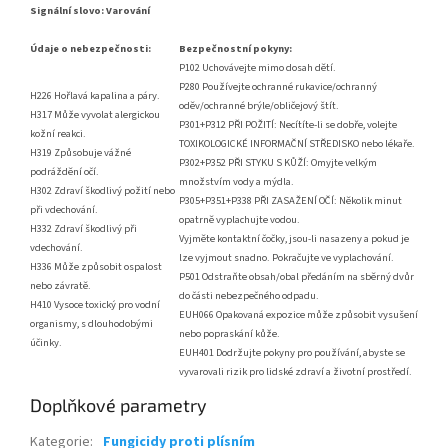
Signální slovo: Varování
Údaje o nebezpečnosti:
Bezpečnostní pokyny:
P102 Uchovávejte mimo dosah dětí.
P280 Používejte ochranné rukavice/ochranný
H226 Hořlavá kapalina a páry.
oděv/ochranné brýle/obličejový štít.
H317 Může vyvolat alergickou
P301+P312 PŘI POŽITÍ: Necítíte-li se dobře, volejte
kožní reakci.
TOXIKOLOGICKÉ INFORMAČNÍ STŘEDISKO nebo lékaře.
H319 Způsobuje vážné
P302+P352 PŘI STYKU S KŮŽÍ: Omyjte velkým
podráždění očí.
množstvím vody a mýdla.
H302 Zdraví škodlivý požití nebo
P305+P351+P338 PŘI ZASAŽENÍ OČÍ: Několik minut
při vdechování.
opatrně vyplachujte vodou.
H332 Zdraví škodlivý při
Vyjměte kontaktní čočky, jsou-li nasazeny a pokud je
vdechování.
lze vyjmout snadno. Pokračujte ve vyplachování.
H336 Může způsobit ospalost
P501 Odstraňte obsah/obal předáním na sběrný dvůr
nebo závratě.
do části nebezpečného odpadu.
H410 Vysoce toxický pro vodní
EUH066 Opakovaná expozice může způsobit vysušení
organismy, s dlouhodobými
nebo popraskání kůže.
účinky.
EUH401 Dodržujte pokyny pro používání, abyste se
vyvarovali rizik pro lidské zdraví a životní prostředí.
Doplňkové parametry
Kategorie
:
Fungicidy proti plísním