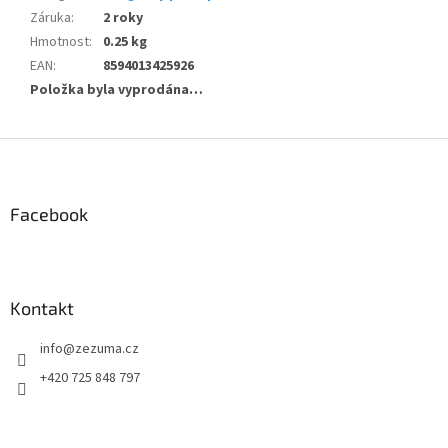
Záruka
:
2 roky
Hmotnost
:
0.25 kg
EAN
:
8594013425926
Položka byla vyprodána…
Z
á
p
a
Facebook
t
í
Kontakt
info
@
zezuma.cz
+420 725 848 797