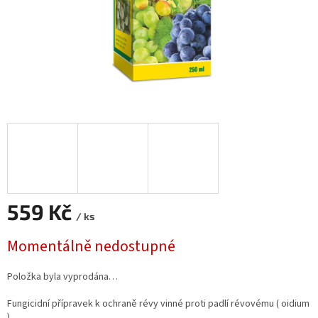
559 Kč
/ ks
Měrná
Momentálně nedostupné
cena:
Položka byla vyprodána…
Fungicidní přípravek k ochraně révy vinné proti padlí révovému ( oidium
).