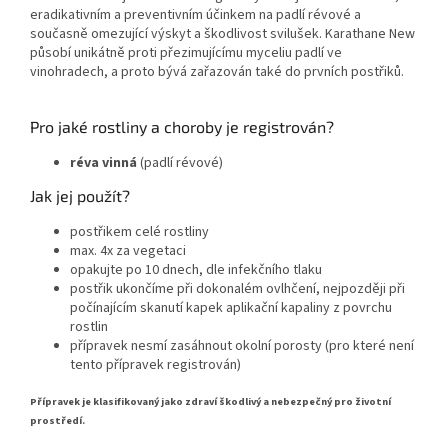
eradikativním a preventivním účinkem na padlí révové a
současně omezující výskyt a škodlivost svilušek. Karathane New
působí unikátně proti přezimujícímu myceliu padlí ve
vinohradech, a proto bývá zařazován také do prvních postřiků.
Pro jaké rostliny a choroby je registrován?
réva vinná
(padlí révové)
Jak jej použít?
postřikem celé rostliny
max. 4x za vegetaci
opakujte po 10 dnech, dle infekčního tlaku
postřik ukončíme při dokonalém ovlhčení, nejpozději při
počínajícím skanutí kapek aplikační kapaliny z povrchu
rostlin
přípravek nesmí zasáhnout okolní porosty (pro které není
tento přípravek registrován)
Přípravek je klasifikovaný jako zdraví škodlivý a nebezpečný pro životní
prostředí.