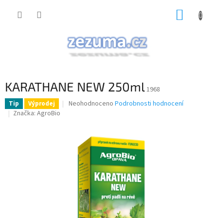
Přejít
NÁKUP
na
obsah
KOŠÍK
KARATHANE NEW 250ml
1968
Průměrné
Neohodnoceno
Podrobnosti hodnocení
Tip
Výprodej
hodnocení
Značka:
AgroBio
produktu
je
0,0
z
5
hvězdiček.