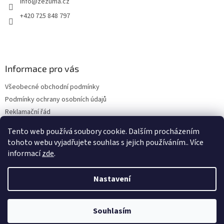
info
@
zezuma.cz
+420 725 848 797
Informace pro vás
Všeobecné obchodní podmínky
Podmínky ochrany osobních údajů
Reklamační řád
Formulář pro odstoupení od kupní smlouvy
Tento web používá soubory cookie. Dalším procházením
Napište nám
tohoto webu vyjadřujete souhlas s jejich používáním.. Více
informací
zde
.
Nastavení
Vytvořil Shoptet
Souhlasím
Copyright 2026
www.zezuma.cz
. Všechna práva vyhrazena.