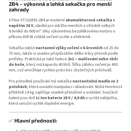
2B4 – výkonná a lehká sekačka pro menší
zahrady
XTline XT102893-2B4 je moderní
akumulátorová sekačka s
napětím 36 V
, ideální pro údržbu menších a středně velkých
trávníků do 600 m². Díky výkonnému bezuhlíkovému motoru o
příkonu 800 W zvládá sečení rychle a efektivně.
Sekačka nabízí
nastavení výšky sečení v 6 úrovních
od 25 do
75 mm, takže si snadno přizpůsobíte délku trávy přesně podle
potřeby. Praktická je také funkce
2v1 – mulčování nebo sběr
do koše
, který má kapacitu 40 litrů. Šířka záběru sečení je 400
mm, což umožňuje rychlou práci bez zbytečných průchodů.
Pro pohodlné používání má sekačka
nastavitelná madla ve 2
polohách
, která usnadní manipulaci i skladování. Nízká hmotnost
přibližně 14 kg zajišťuje snadné přenášení a ovládání. Součástí
balení jsou dvě
Li-Ion baterie 18 V / 4,0 Ah
a rychlá nabíječka,
která umožní rychlé doplnění energie.
✅
Hlavní přednosti: