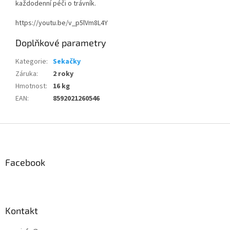
každodenní péči o trávník.
https://youtu.be/v_p5lVm8L4Y
Doplňkové parametry
Kategorie
:
Sekačky
Záruka
:
2 roky
Hmotnost
:
16 kg
EAN
:
8592021260546
Z
á
p
a
Facebook
t
í
Kontakt