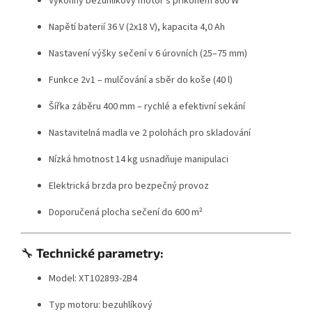
Výkonný bezuhlíkový motor s příkonem 800 W
Napětí baterií 36 V (2x18 V), kapacita 4,0 Ah
Nastavení výšky sečení v 6 úrovních (25–75 mm)
Funkce 2v1 – mulčování a sběr do koše (40 l)
Šířka záběru 400 mm – rychlé a efektivní sekání
Nastavitelná madla ve 2 polohách pro skladování
Nízká hmotnost 14 kg usnadňuje manipulaci
Elektrická brzda pro bezpečný provoz
Doporučená plocha sečení do 600 m²
🔧
Technické parametry:
Model: XT102893-2B4
Typ motoru: bezuhlíkový