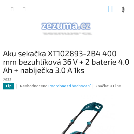
Přejít
NÁKUP
na
obsah
KOŠÍK
Aku sekačka XT102893-2B4 400
mm bezuhlíková 36 V + 2 baterie 4.0
Ah + nabíječka 3.0 A 1ks
2933
Průměrné
Neohodnoceno
Podrobnosti hodnocení
Značka:
XTline
Tip
hodnocení
produktu
je
0,0
z
5
hvězdiček.