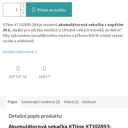
Přidat do košíku
XTline XT102893-2B4 je moderní
akumulátorová sekačka s napětím
36 V
, ideální pro údržbu menších a středně velkých trávníků do 600 m².
Díky výkonnému bezuhlíkovému motoru o příkonu 800 W zvládá sečení
rychle a efektivně.
Detailní informace
ZEPTAT SE
SDÍLET
Popis
Související soubory (2)
Videa (1)
Diskuze
Detailní popis produktu
Akumulátorová sekačka XTline XT102893-