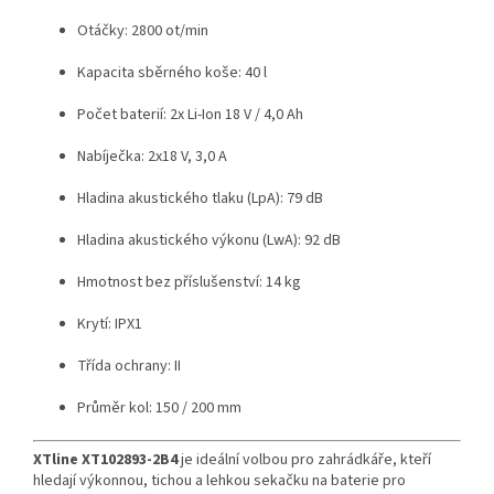
Otáčky: 2800 ot/min
Kapacita sběrného koše: 40 l
Počet baterií: 2x Li-Ion 18 V / 4,0 Ah
Nabíječka: 2x18 V, 3,0 A
Hladina akustického tlaku (LpA): 79 dB
Hladina akustického výkonu (LwA): 92 dB
Hmotnost bez příslušenství: 14 kg
Krytí: IPX1
Třída ochrany: II
Průměr kol: 150 / 200 mm
XTline XT102893-2B4
je ideální volbou pro zahrádkáře, kteří
hledají výkonnou, tichou a lehkou sekačku na baterie pro