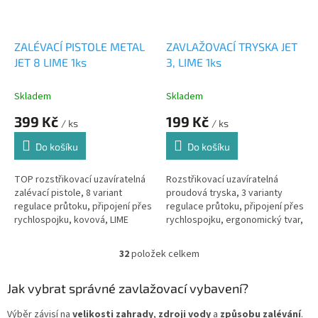
ZALÉVACÍ PISTOLE METAL
ZAVLAŽOVACÍ TRYSKA JET
JET 8 LIME 1ks
3, LIME 1ks
Skladem
Skladem
399 Kč
199 Kč
/ ks
/ ks
Do košíku
Do košíku
TOP rozstřikovací uzavíratelná
Rozstřikovací uzavíratelná
zalévací pistole, 8 variant
proudová tryska, 3 varianty
regulace průtoku, připojení přes
regulace průtoku, připojení přes
rychlospojku, kovová, LIME
rychlospojku, ergonomický tvar,
LIME
32
položek celkem
O
v
l
Jak vybrat správné zavlažovací vybavení?
á
d
Výběr závisí na
velikosti zahrady
,
zdroji vody
a
způsobu zalévání
.