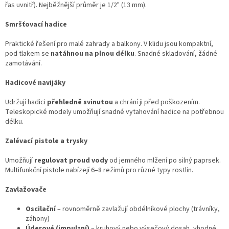
řas uvnitř). Nejběžnější průměr je 1/2" (13 mm).
Smršťovací hadice
Praktické řešení pro malé zahrady a balkony. V klidu jsou kompaktní,
pod tlakem se
natáhnou na plnou délku
. Snadné skladování, žádné
zamotávání.
Hadicové navijáky
Udržují hadici
přehledně svinutou
a chrání ji před poškozením.
Teleskopické modely umožňují snadné vytahování hadice na potřebnou
délku.
Zalévací pistole a trysky
Umožňují
regulovat proud vody
od jemného mlžení po silný paprsek.
Multifunkční pistole nabízejí 6–8 režimů pro různé typy rostlin.
Zavlažovače
Oscilační
– rovnoměrně zavlažují obdélníkové plochy (trávníky,
záhony)
Úderové (impulzní)
– kruhový nebo výsečový dosah, vhodné