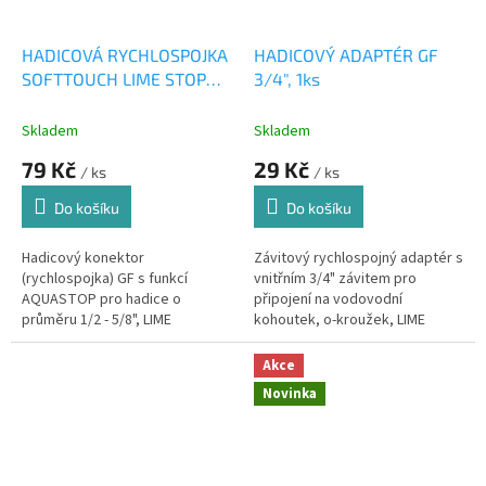
HADICOVÁ RYCHLOSPOJKA
HADICOVÝ ADAPTÉR GF
SOFTTOUCH LIME STOP
3/4", 1ks
1/2" 1ks
Skladem
Skladem
79 Kč
29 Kč
/ ks
/ ks
Do košíku
Do košíku
Hadicový konektor
Závitový rychlospojný adaptér s
(rychlospojka) GF s funkcí
vnitřním 3/4" závitem pro
AQUASTOP pro hadice o
připojení na vodovodní
průměru 1/2 - 5/8", LIME
kohoutek, o-kroužek, LIME
Akce
Novinka