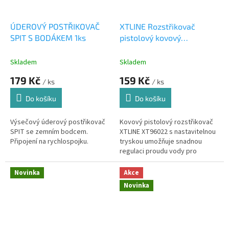
ÚDEROVÝ POSTŘIKOVAČ
XTLINE Rozstřikovač
SPIT S BODÁKEM 1ks
pistolový kovový
nastavitelný XT96022
Skladem
Skladem
179 Kč
159 Kč
/ ks
/ ks
Do košíku
Do košíku
Výsečový úderový postřikovač
Kovový pistolový rozstřikovač
SPIT se zemním bodcem.
XTLINE XT96022 s nastavitelnou
Připojení na rychlospojku.
tryskou umožňuje snadnou
regulaci proudu vody pro
zavlažování i čištění. Odolné
provedení zajišťuje dlouhou...
Novinka
Akce
Novinka