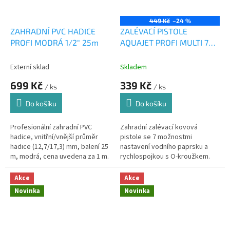
449 Kč
–24 %
ZAHRADNÍ PVC HADICE
ZALÉVACÍ PISTOLE
PROFI MODRÁ 1/2" 25m
AQUAJET PROFI MULTI 7
1ks
Externí sklad
Skladem
699 Kč
339 Kč
/ ks
/ ks
Do košíku
Do košíku
Profesionální zahradní PVC
Zahradní zalévací kovová
hadice, vnitřní/vnější průměr
pistole se 7 možnostmi
hadice (12,7/17,3) mm, balení 25
nastavení vodního paprsku a
m, modrá, cena uvedena za 1 m.
rychlospojkou s O-kroužkem.
MADE IN CZECH REP.
Akce
Akce
Novinka
Novinka