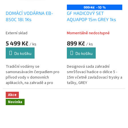
999 Kč
–10 %
DOMÁCÍ VODÁRNA EB-
GF HADICOVÝ SET
850C 18l 1Ks
AQUAPOP 15m GREY 1ks
Externí sklad
Momentálně nedostupné
5 499 Kč
899 Kč
/ ks
/ ks
Do košíku
Do košíku
Tradiční vodárny se
Designová sada zahradní
samonasávacím čerpadlem pro
smršťovací hadice o délce 5 -
přívod vody v domovních
15m včetně zavlažovací trysky a
aplikacích, na zahradě a pro
tašky, GREY
zvyšování tlaku vody. Qmax=3,2
m3/h, Pmax= 0,43 MPa, P2= 0,6
Akce
kW, kabel 1,5...
Novinka