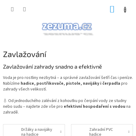
Přejít
NÁKUP
na
obsah
KOŠÍK
Zavlažování
Zavlažování zahrady snadno a efektivně
Voda je pro rostliny nezbytná – a správné zavlažování šetří čas i peníze.
Nabízíme
hadice, postřikovače, pistole, navijáky i čerpadla
pro
zahrady všech velikostí.
💧 Od jednoduchého zalévání z kohoutku po čerpání vody ze studny
nebo sudu – najdete zde vše pro
efektivní hospodaření s vodou
na
zahradě.
Držáky a navijáky
Zahradní PVC
na hadice
hadice