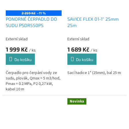
2 259 Kč
–11 %
PONORNÉ ČERPADLO DO
SAVICE FLEX 01-1" 25mm
SUDU PSDR550PS
25m
Externí sklad
Externí sklad
1 999 Kč
1 689 Kč
/ ks
/ ks
Do košíku
Do košíku
Čerpadlo pro čerpání vody ze
Sací hadice 1" (25mm), bal 25 m
sudu, plovák, Qmax = 5 m3/hod,
Pmax = 0.2 MPa, P2 0,27 kW,
kabel 10 m
Novinka