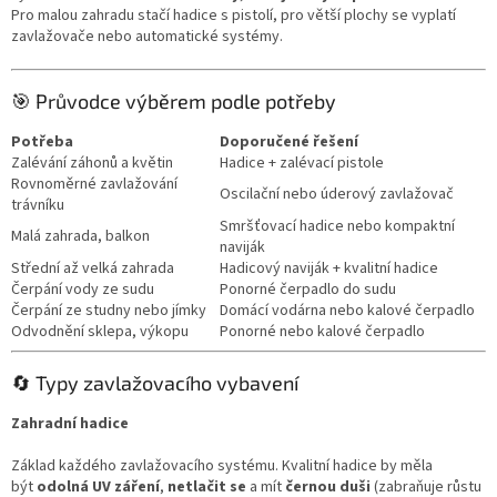
a
Pro malou zahradu stačí hadice s pistolí, pro větší plochy se vyplatí
c
zavlažovače nebo automatické systémy.
í
p
r
🎯 Průvodce výběrem podle potřeby
v
k
Potřeba
Doporučené řešení
y
Zalévání záhonů a květin
Hadice + zalévací pistole
v
Rovnoměrné zavlažování
Oscilační nebo úderový zavlažovač
ý
trávníku
p
Smršťovací hadice nebo kompaktní
Malá zahrada, balkon
i
naviják
s
Střední až velká zahrada
Hadicový naviják + kvalitní hadice
u
Čerpání vody ze sudu
Ponorné čerpadlo do sudu
Čerpání ze studny nebo jímky
Domácí vodárna nebo kalové čerpadlo
Odvodnění sklepa, výkopu
Ponorné nebo kalové čerpadlo
🔄 Typy zavlažovacího vybavení
Zahradní hadice
Základ každého zavlažovacího systému. Kvalitní hadice by měla
být
odolná UV záření
,
netlačit se
a mít
černou duši
(zabraňuje růstu