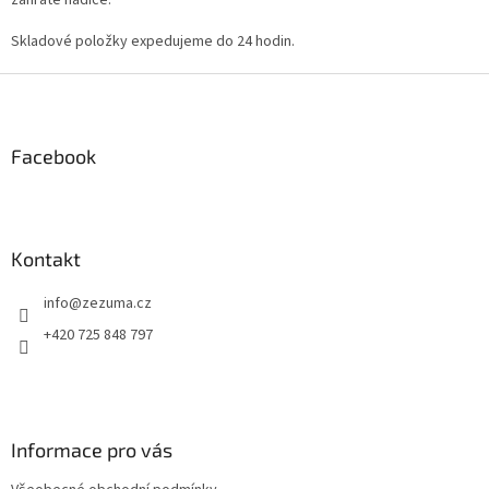
zahřáté hadice.
Skladové položky expedujeme do 24 hodin.
Z
á
p
a
Facebook
t
í
Kontakt
info
@
zezuma.cz
+420 725 848 797
Informace pro vás