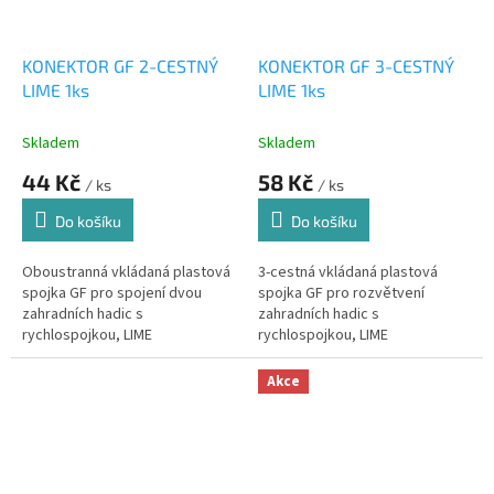
KONEKTOR GF 2-CESTNÝ
KONEKTOR GF 3-CESTNÝ
LIME 1ks
LIME 1ks
Skladem
Skladem
44 Kč
58 Kč
/ ks
/ ks
Do košíku
Do košíku
Oboustranná vkládaná plastová
3-cestná vkládaná plastová
spojka GF pro spojení dvou
spojka GF pro rozvětvení
zahradních hadic s
zahradních hadic s
rychlospojkou, LIME
rychlospojkou, LIME
Akce