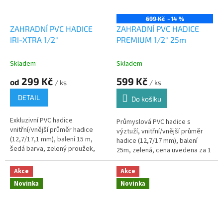
699 Kč
–14 %
ZAHRADNÍ PVC HADICE
ZAHRADNÍ PVC HADICE
IRI-XTRA 1/2"
PREMIUM 1/2" 25m
Skladem
Skladem
299 Kč
599 Kč
od
/ ks
/ ks
DETAIL
Do košíku
Exkluzivní PVC hadice
Průmyslová PVC hadice s
vnitřní/vnější průměr hadice
výztuží, vnitřní/vnější průměr
(12,7/17,1 mm), balení 15 m,
hadice (12,7/17 mm), balení
šedá barva, zelený proužek,
25m, zelená, cena uvedena za 1
černá duše, neprůhledná. TOP
m.
PRODUCT.
Akce
Akce
Novinka
Novinka