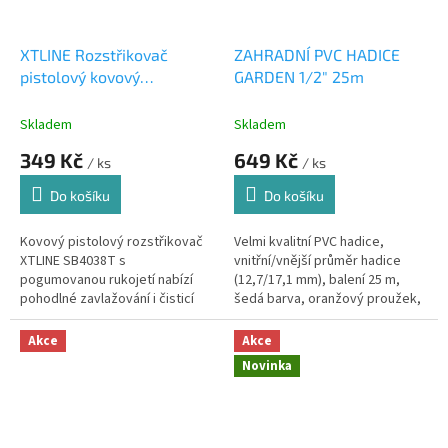
XTLINE Rozstřikovač
ZAHRADNÍ PVC HADICE
pistolový kovový
GARDEN 1/2" 25m
pogumovaný SB4038T
Skladem
Skladem
349 Kč
649 Kč
/ ks
/ ks
Do košíku
Do košíku
Kovový pistolový rozstřikovač
Velmi kvalitní PVC hadice,
XTLINE SB4038T s
vnitřní/vnější průměr hadice
pogumovanou rukojetí nabízí
(12,7/17,1 mm), balení 25 m,
pohodlné zavlažování i čisticí
šedá barva, oranžový proužek,
práce. Odolná konstrukce a
černá duše, neprůhledná.
plynulá regulace proudu vody
Akce
Akce
zajišťují...
Novinka