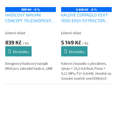
899 Kč
–6 %
5 610 Kč
–8 %
HADICOVÝ NAVIJÁK
KALOVÉ ČERPADLO EEXT-
CONCEPT TELESKOPICKÝ,
1000 EASY EXTRACTOR
LIME 1ks
1Ks
Externí sklad
Externí sklad
839 Kč
5 149 Kč
/ ks
/ ks
Do košíku
Do košíku
Designový hadicový naviják
Kalové čerpadlo s plovákem,
MAXI pro zahradní hadice, LIME
Qmax = 19,2 m3/hod, Pmax =
0,11 MPa, P2= 0,6 kW, vhodné na
čerpání značně znečištěných
odpadních, kalových a
splaškových vod. Lze čerpat
vodu s...