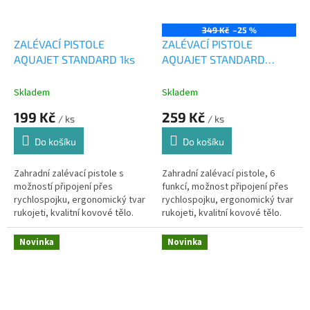
349 Kč
–25 %
ZALÉVACÍ PISTOLE
ZALÉVACÍ PISTOLE
AQUAJET STANDARD 1ks
AQUAJET STANDARD
MULTI 6, 1ks
Skladem
Skladem
199 Kč
259 Kč
/ ks
/ ks
Do košíku
Do košíku
Zahradní zalévací pistole s
Zahradní zalévací pistole, 6
možností připojení přes
funkcí, možnost připojení přes
rychlospojku, ergonomický tvar
rychlospojku, ergonomický tvar
rukojeti, kvalitní kovové tělo.
rukojeti, kvalitní kovové tělo.
Novinka
Novinka