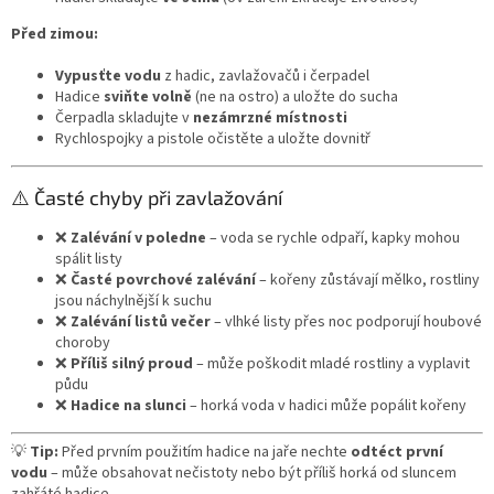
Před zimou:
Vypusťte vodu
z hadic, zavlažovačů i čerpadel
Hadice
sviňte volně
(ne na ostro) a uložte do sucha
Čerpadla skladujte v
nezámrzné místnosti
Rychlospojky a pistole očistěte a uložte dovnitř
⚠️ Časté chyby při zavlažování
❌
Zalévání v poledne
– voda se rychle odpaří, kapky mohou
spálit listy
❌
Časté povrchové zalévání
– kořeny zůstávají mělko, rostliny
jsou náchylnější k suchu
❌
Zalévání listů večer
– vlhké listy přes noc podporují houbové
choroby
❌
Příliš silný proud
– může poškodit mladé rostliny a vyplavit
půdu
❌
Hadice na slunci
– horká voda v hadici může popálit kořeny
💡
Tip:
Před prvním použitím hadice na jaře nechte
odtéct první
vodu
– může obsahovat nečistoty nebo být příliš horká od sluncem