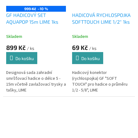
999 Kč
–10 %
GF HADICOVÝ SET
HADICOVÁ RYCHLOSPOJKA
AQUAPOP 15m LIME 1ks
SOFTTOUCH LIME 1/2" 1ks
Skladem
Skladem
899 Kč
69 Kč
/ ks
/ ks
Do košíku
Do košíku
Designová sada zahradní
Hadicový konektor
smršťovací hadice o délce 5 -
(rychlospojka) GF "SOFT
15m včetně zavlažovací trysky a
TOUCH" pro hadice o průměru
tašky, LIME
1/2 - 5/8", LIME