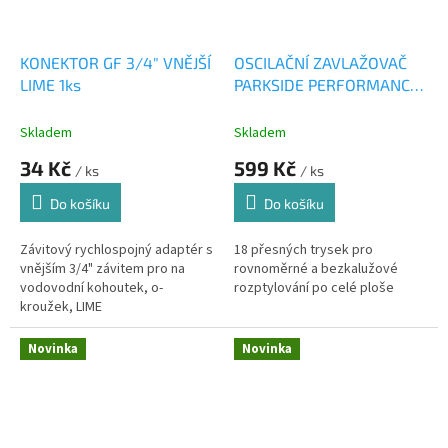
KONEKTOR GF 3/4" VNĚJŠÍ
OSCILAČNÍ ZAVLAŽOVAČ
LIME 1ks
PARKSIDE PERFORMANCE
1ks
Skladem
Skladem
34 Kč
599 Kč
/ ks
/ ks
Do košíku
Do košíku
Závitový rychlospojný adaptér s
18 přesných trysek pro
vnějším 3/4" závitem pro na
rovnoměrné a bezkalužové
vodovodní kohoutek, o-
rozptylování po celé ploše
kroužek, LIME
Novinka
Novinka