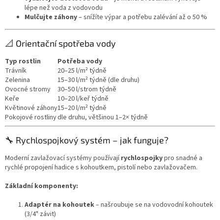
lépe než voda z vodovodu
Mulčujte záhony
– snížíte výpar a potřebu zalévání až o 50 %
📐 Orientační spotřeba vody
Typ rostlin
Potřeba vody
Trávník
20–25 l/m² týdně
Zelenina
15–30 l/m² týdně (dle druhu)
Ovocné stromy
30–50 l/strom týdně
Keře
10–20 l/keř týdně
Květinové záhony
15–20 l/m² týdně
Pokojové rostliny
dle druhu, většinou 1–2× týdně
🔧 Rychlospojkový systém – jak funguje?
Moderní zavlažovací systémy používají
rychlospojky
pro snadné a
rychlé propojení hadice s kohoutkem, pistolí nebo zavlažovačem.
Základní komponenty:
Adaptér na kohoutek
– našroubuje se na vodovodní kohoutek
(3/4" závit)