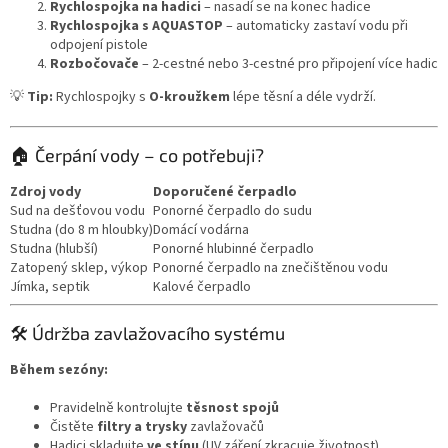
Rychlospojka na hadici
– nasadí se na konec hadice
Rychlospojka s AQUASTOP
– automaticky zastaví vodu při
odpojení pistole
Rozbočovače
– 2-cestné nebo 3-cestné pro připojení více hadic
💡
Tip:
Rychlospojky s
O-kroužkem
lépe těsní a déle vydrží.
🏠 Čerpání vody – co potřebuji?
Zdroj vody
Doporučené čerpadlo
Sud na dešťovou vodu
Ponorné čerpadlo do sudu
Studna (do 8 m hloubky)
Domácí vodárna
Studna (hlubší)
Ponorné hlubinné čerpadlo
Zatopený sklep, výkop
Ponorné čerpadlo na znečištěnou vodu
Jímka, septik
Kalové čerpadlo
🛠️ Údržba zavlažovacího systému
Během sezóny:
Pravidelně kontrolujte
těsnost spojů
Čistěte
filtry a trysky
zavlažovačů
Hadici skladujte
ve stínu
(UV záření zkracuje životnost)