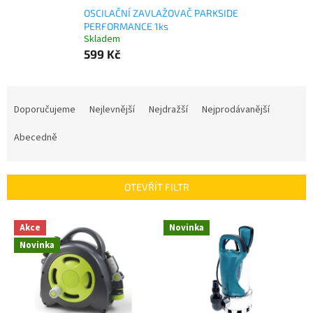
OSCILAČNÍ ZAVLAŽOVAČ PARKSIDE
PERFORMANCE 1ks
Skladem
599 Kč
Ř
a
Doporučujeme
Nejlevnější
Nejdražší
Nejprodávanější
z
e
Abecedně
n
í
p
OTEVŘÍT FILTR
r
o
V
Akce
Novinka
d
ý
u
Novinka
p
k
i
t
s
ů
p
r