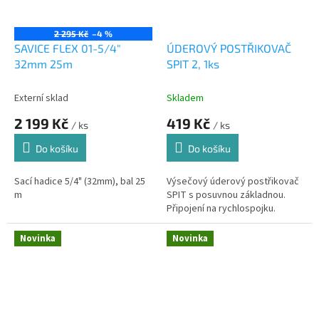
2 295 Kč
–4 %
SAVICE FLEX 01-5/4"
ÚDEROVÝ POSTŘIKOVAČ
32mm 25m
SPIT 2, 1ks
Externí sklad
Skladem
2 199 Kč
419 Kč
/ ks
/ ks
Do košíku
Do košíku
Sací hadice 5/4" (32mm), bal 25
Výsečový úderový postřikovač
m
SPIT s posuvnou základnou.
Připojení na rychlospojku.
Novinka
Novinka