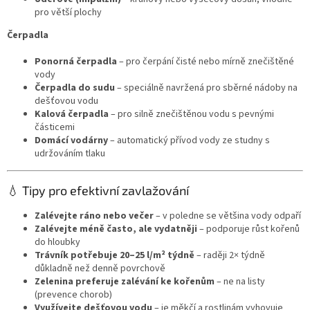
pro větší plochy
Čerpadla
Ponorná čerpadla
– pro čerpání čisté nebo mírně znečištěné
vody
Čerpadla do sudu
– speciálně navržená pro sběrné nádoby na
dešťovou vodu
Kalová čerpadla
– pro silně znečištěnou vodu s pevnými
částicemi
Domácí vodárny
– automatický přívod vody ze studny s
udržováním tlaku
💧 Tipy pro efektivní zavlažování
Zalévejte ráno nebo večer
– v poledne se většina vody odpaří
Zalévejte méně často, ale vydatněji
– podporuje růst kořenů
do hloubky
Trávník potřebuje 20–25 l/m² týdně
– raději 2× týdně
důkladně než denně povrchově
Zelenina preferuje zalévání ke kořenům
– ne na listy
(prevence chorob)
Využívejte dešťovou vodu
– je měkčí a rostlinám vyhovuje