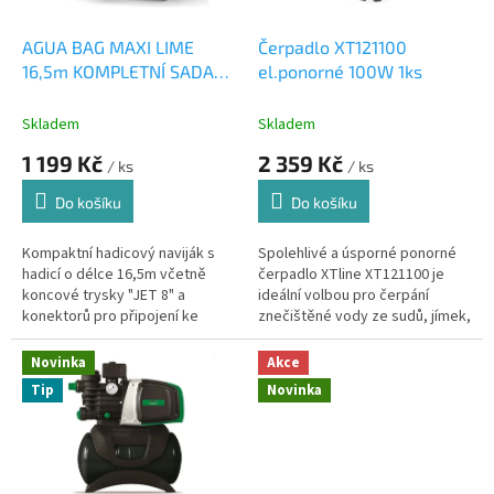
o
d
AGUA BAG MAXI LIME
Čerpadlo XT121100
u
16,5m KOMPLETNÍ SADA
el.ponorné 100W 1ks
k
1ks
t
Skladem
Skladem
ů
1 199 Kč
2 359 Kč
/ ks
/ ks
Do košíku
Do košíku
Kompaktní hadicový naviják s
Spolehlivé a úsporné ponorné
hadicí o délce 16,5m včetně
čerpadlo XTline XT121100 je
koncové trysky "JET 8" a
ideální volbou pro čerpání
konektorů pro připojení ke
znečištěné vody ze sudů, jímek,
zdroji vody, LIME
sklepů, stavebních výkopů nebo
zatopených prostor. Díky...
Novinka
Akce
Tip
Novinka