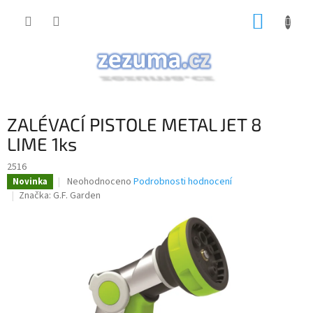
Přejít
NÁKUP
na
obsah
KOŠÍK
ZALÉVACÍ PISTOLE METAL JET 8
LIME 1ks
2516
Průměrné
Neohodnoceno
Podrobnosti hodnocení
Novinka
hodnocení
Značka:
G.F. Garden
produktu
je
0,0
z
5
hvězdiček.