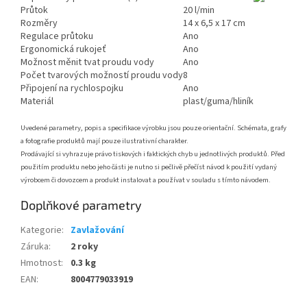
Průtok
20 l/min
Rozměry
14 x 6,5 x 17 cm
Regulace průtoku
Ano
Ergonomická rukojeť
Ano
Možnost měnit tvat proudu vody
Ano
Počet tvarových možností proudu vody
8
Připojení na rychlospojku
Ano
Materiál
plast/guma/hliník
Uvedené parametry, popis a specifikace výrobku jsou pouze orientační. Schémata, grafy
a fotografie produktů mají pouze ilustrativní charakter.
Prodávající si vyhrazuje právo tiskových i faktických chyb u jednotlivých produktů. Před
použitím produktu nebo jeho části je nutno si pečlivě přečíst návod k použití vydaný
výrobcem či dovozcem a produkt instalovat a používat v souladu s tímto návodem.
Doplňkové parametry
Kategorie
:
Zavlažování
Záruka
:
2 roky
Hmotnost
:
0.3 kg
EAN
:
8004779033919