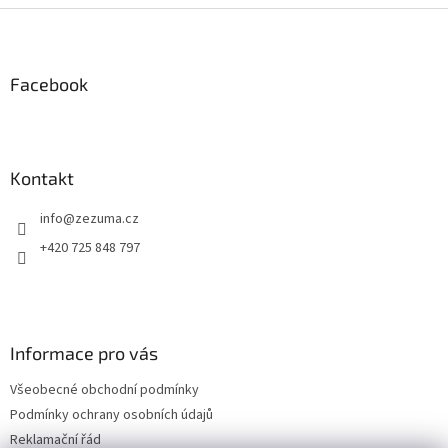
Z
á
p
a
Facebook
t
í
Kontakt
info
@
zezuma.cz
+420 725 848 797
Informace pro vás
Všeobecné obchodní podmínky
Podmínky ochrany osobních údajů
Reklamační řád