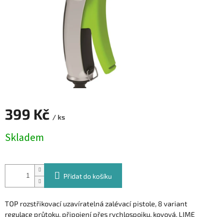
399 Kč
/ ks
Měrná
Skladem
cena:
Přidat do košíku
TOP rozstřikovací uzavíratelná zalévací pistole, 8 variant
regulace průtoku, připojení přes rychlospojku, kovová, LIME