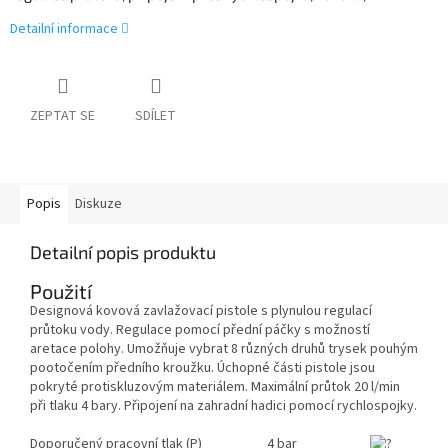
Detailní informace
ZEPTAT SE
SDÍLET
Popis
Diskuze
Detailní popis produktu
Použití
Designová kovová zavlažovací pistole s plynulou regulací
průtoku vody. Regulace pomocí přední páčky s možností
aretace polohy. Umožňuje vybrat 8 různých druhů trysek pouhým
pootočením předního kroužku. Úchopné části pistole jsou
pokryté protiskluzovým materiálem. Maximální průtok 20 l/min
při tlaku 4 bary. Připojení na zahradní hadici pomocí rychlospojky.
Doporučený pracovní tlak (P)
4 bar