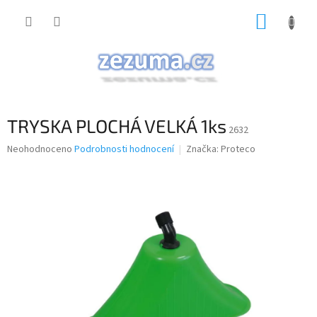
Přejít
NÁKUP
na
obsah
KOŠÍK
TRYSKA PLOCHÁ VELKÁ 1ks
2632
Průměrné
Neohodnoceno
Podrobnosti hodnocení
Značka:
Proteco
hodnocení
produktu
je
0,0
z
5
hvězdiček.