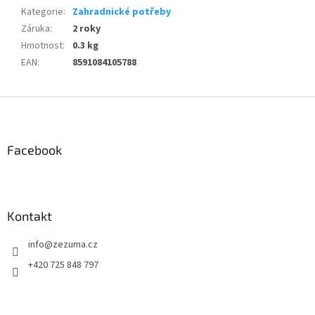
Kategorie
:
Zahradnické potřeby
Záruka
:
2 roky
Hmotnost
:
0.3 kg
EAN
:
8591084105788
Z
á
p
a
Facebook
t
í
Kontakt
info
@
zezuma.cz
+420 725 848 797