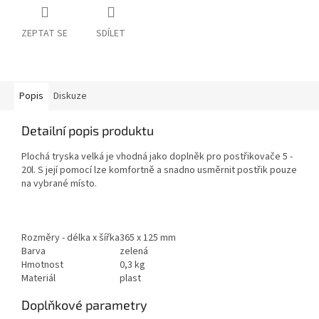
ZEPTAT SE
SDÍLET
Popis
Diskuze
Detailní popis produktu
Plochá tryska velká je vhodná jako doplněk pro postřikovače 5 -
20l. S její pomocí lze komfortně a snadno usměrnit postřik pouze
na vybrané místo.
Rozměry - délka x šířka
365 x 125 mm
Barva
zelená
Hmotnost
0,3 kg
Materiál
plast
Doplňkové parametry