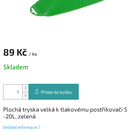
89 Kč
/ ks
Měrná
Skladem
cena:
Přidat do košíku
Plochá tryska velká k tlakovému postřikovači 5
-20L, zelená
Detailní informace