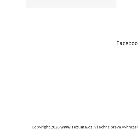
Z
á
p
a
t
Faceboo
í
Copyright 2026
www.zezuma.cz
. Všechna práva vyhraze