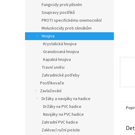
n
Fungicidy proti plísním
e
Soupravy postřiků
l
PROTI specifickému onemocnění
Moluskocidy proti slimákům
Hnojiva
Krystalická hnojiva
Granulovaná hnojiva
Kapalná hnojiva
Travní směsi
Zahradnické potřeby
Postřikovače
Zavlažování
Držáky a navijáky na hadice
Držáky na PVC hadice
Popi
Navijáky na PVC hadice
Zahradní PVC hadice
Det
Zalévací ruční pistole