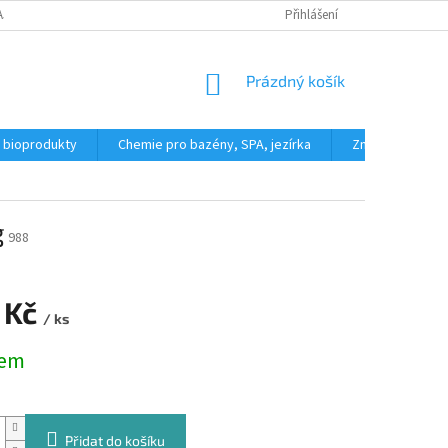
AJŮ
REKLAMAČNÍ ŘÁD
FORMULÁŘ PRO ODSTOUPENÍ OD KUPNÍ SML
Přihlášení
NÁKUPNÍ
Prázdný košík
KOŠÍK
a bioprodukty
Chemie pro bazény, SPA, jezírka
Značky
g
988
 Kč
/ ks
dem
Přidat do košíku