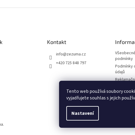
k
Kontakt
Informa
Všeobecné
info
@
zezuma.cz
podmínky
+420 725 848 797
Podmínky 
údajů
Reklamační
Formulář p
Tento web používá soubory cook
kupní smlo
vyjadřujete souhlas s jejich použí
Napište n
Nastavení
na.